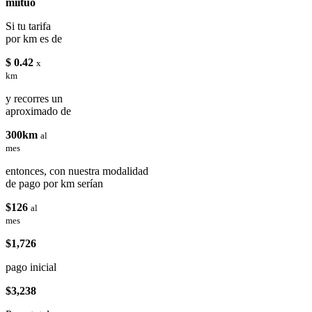
miituo
Si tu tarifa
por km es de
$ 0.42
x
km
y recorres un
aproximado de
300km
al
mes
entonces, con nuestra modalidad
de pago por km serían
$126
al
mes
$1,726
pago inicial
$3,238