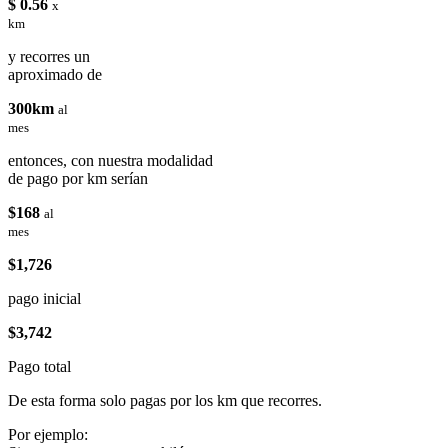
$ 0.56
x
km
y recorres un
aproximado de
300km
al
mes
entonces, con nuestra modalidad
de pago por km serían
$168
al
mes
$1,726
pago inicial
$3,742
Pago total
De esta forma solo pagas por los km que recorres.
Por ejemplo: