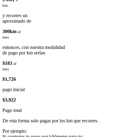
km
y recorres un
aproximado de
300km
al
mes
entonces, con nuestra modalidad
de pago por km serían
$183
al
mes
$1,726
pago inicial
$3,922
Pago total
De esta forma solo pagas por los km que recorres.
Por ejemplo:
Si contratas tu pago por kilómetro para tu: