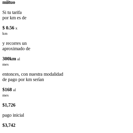
miituo
Si tu tarifa
por km es de
$ 0.56
x
km
y recorres un
aproximado de
300km
al
mes
entonces, con nuestra modalidad
de pago por km serían
$168
al
mes
$1,726
pago inicial
$3,742