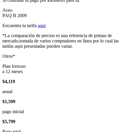
Si contratas tu pago por kilómetro para tu:
Aveo
PAQ B 2009
Encuentra tu tarifa
aqui
*La comparación de precios es una referencia de primas de
mercado,tomada de varios compradores en línea por lo cual las
tarifas aqui presentadas pueden variar.
Otros*
Plan forzoso
a 12 meses
$4,119
anual
$1,599
pago inicial
$5,799
Pago total