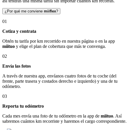
así tendrás una misma tarifa sin importar cuántos km recorras.
¿Por qué me conviene
miiflex
?
01
Cotiza y contrata
Obtén tu tarifa por km recorrido en nuestra página o en la app
miituo
y elige el plan de cobertura que más te convenga.
02
Envía las fotos
A través de nuestra app, envíanos cuatro fotos de tu coche (del
frente, parte trasera y costados derecho e izquierdo) y una de tu
odómetro.
03
Reporta tu odómetro
Cada mes envía una foto de tu odómetro en la app de
miituo
. Así
sabremos cuántos km recorriste y haremos el cargo correspondiente.