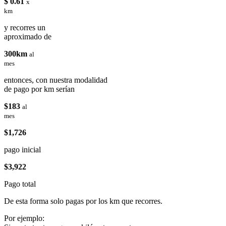
$ 0.61
x
km
y recorres un
aproximado de
300km
al
mes
entonces, con nuestra modalidad
de pago por km serían
$183
al
mes
$1,726
pago inicial
$3,922
Pago total
De esta forma solo pagas por los km que recorres.
Por ejemplo: