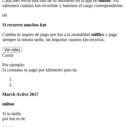
Cada mes envía una foto de tu odómetro en la app de
miituo
. Así
sabremos cuántos km recorriste y haremos el cargo correspondiente.
04
Si recorres muchos km
Cambia tu seguro de pago por km a la modalidad
miiflex
y paga
siempre la misma tarifa, sin importar cuantos km recorras.
Ver video
Cerrar
Por ejemplo:
Si contratas tu pago por kilómetro para tu:
March Active 2017
miituo
Si tu tarifa
por km es de