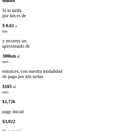
miituo
Si tu tarifa
por km es de
$ 0.61
x
km
y recorres un
aproximado de
300km
al
mes
entonces, con nuestra modalidad
de pago por km serían
$183
al
mes
$1,726
pago inicial
$3,922