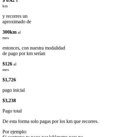
$ 0.42
x
km
y recorres un
aproximado de
300km
al
mes
entonces, con nuestra modalidad
de pago por km serían
$126
al
mes
$1,726
pago inicial
$3,238
Pago total
De esta forma solo pagas por los km que recorres.
Por ejemplo: