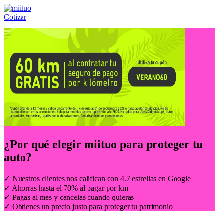
Cotizar
Llámanos al:
(55) 84-21-05-00
ó
800-953-00-59
¿Por qué elegir
miituo
para proteger tu
auto?
✓ Nuestros clientes nos califican con 4.7 estrellas en Google
✓ Ahorras hasta el 70% al pagar por km
✓ Pagas al mes y cancelas cuando quieras
✓ Obtienes un precio justo para proteger tu patrimonio