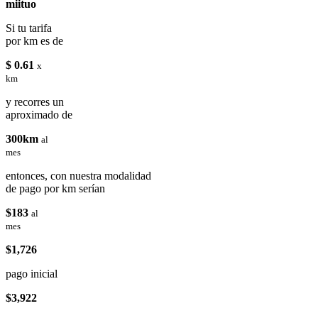
miituo
Si tu tarifa
por km es de
$ 0.61
x
km
y recorres un
aproximado de
300km
al
mes
entonces, con nuestra modalidad
de pago por km serían
$183
al
mes
$1,726
pago inicial
$3,922