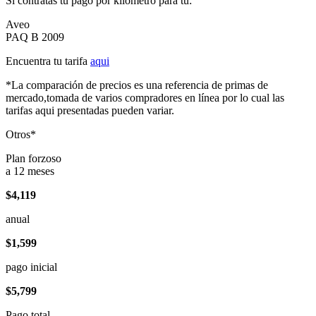
Si contratas tu pago por kilómetro para tu:
Aveo
PAQ B 2009
Encuentra tu tarifa
aqui
*La comparación de precios es una referencia de primas de
mercado,tomada de varios compradores en línea por lo cual las
tarifas aqui presentadas pueden variar.
Otros*
Plan forzoso
a 12 meses
$4,119
anual
$1,599
pago inicial
$5,799
Pago total