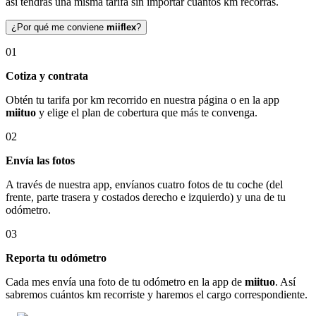
así tendrás una misma tarifa sin importar cuántos km recorras.
¿Por qué me conviene
miiflex
?
01
Cotiza y contrata
Obtén tu tarifa por km recorrido en nuestra página o en la app
miituo
y elige el plan de cobertura que más te convenga.
02
Envía las fotos
A través de nuestra app, envíanos cuatro fotos de tu coche (del
frente, parte trasera y costados derecho e izquierdo) y una de tu
odómetro.
03
Reporta tu odómetro
Cada mes envía una foto de tu odómetro en la app de
miituo
. Así
sabremos cuántos km recorriste y haremos el cargo correspondiente.