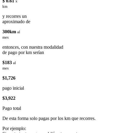
$ 0.61
x
km
y recorres un
aproximado de
300km
al
mes
entonces, con nuestra modalidad
de pago por km serían
$183
al
mes
$1,726
pago inicial
$3,922
Pago total
De esta forma solo pagas por los km que recorres.
Por ejemplo: