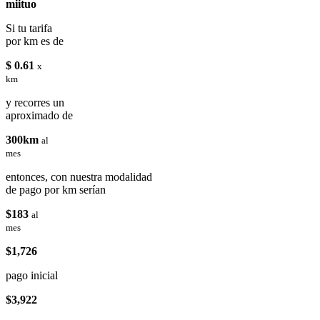
miituo
Si tu tarifa
por km es de
$ 0.61
x
km
y recorres un
aproximado de
300km
al
mes
entonces, con nuestra modalidad
de pago por km serían
$183
al
mes
$1,726
pago inicial
$3,922