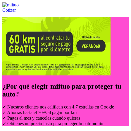
Cotizar
Llámanos al:
(55) 84-21-05-00
ó
800-953-00-59
¿Por qué elegir
miituo
para proteger tu
auto?
✓ Nuestros clientes nos califican con 4.7 estrellas en Google
✓ Ahorras hasta el 70% al pagar por km
✓ Pagas al mes y cancelas cuando quieras
✓ Obtienes un precio justo para proteger tu patrimonio