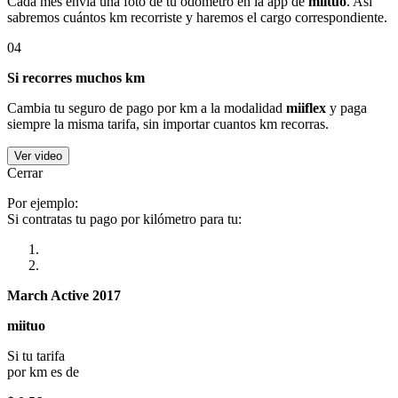
Cada mes envía una foto de tu odómetro en la app de
miituo
. Así
sabremos cuántos km recorriste y haremos el cargo correspondiente.
04
Si recorres muchos km
Cambia tu seguro de pago por km a la modalidad
miiflex
y paga
siempre la misma tarifa, sin importar cuantos km recorras.
Ver video
Cerrar
Por ejemplo:
Si contratas tu pago por kilómetro para tu:
March Active 2017
miituo
Si tu tarifa
por km es de