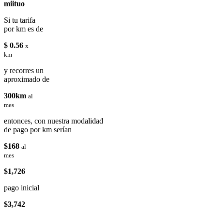
miituo
Si tu tarifa
por km es de
$ 0.56
x
km
y recorres un
aproximado de
300km
al
mes
entonces, con nuestra modalidad
de pago por km serían
$168
al
mes
$1,726
pago inicial
$3,742