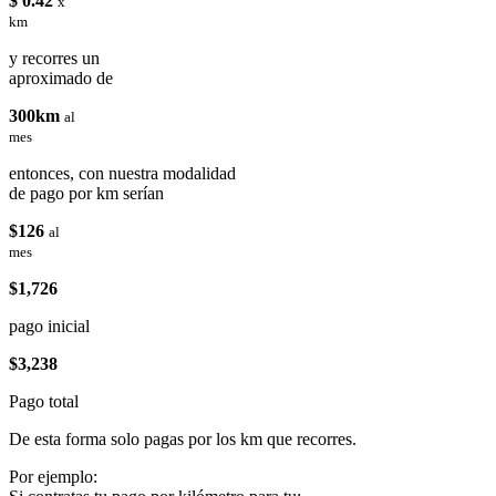
$ 0.42
x
km
y recorres un
aproximado de
300km
al
mes
entonces, con nuestra modalidad
de pago por km serían
$126
al
mes
$1,726
pago inicial
$3,238
Pago total
De esta forma solo pagas por los km que recorres.
Por ejemplo: