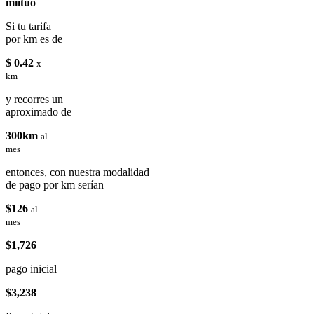
miituo
Si tu tarifa
por km es de
$ 0.42
x
km
y recorres un
aproximado de
300km
al
mes
entonces, con nuestra modalidad
de pago por km serían
$126
al
mes
$1,726
pago inicial
$3,238