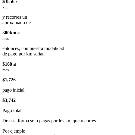
$ 0.56
x
km
y recorres un
aproximado de
300km
al
mes
entonces, con nuestra modalidad
de pago por km serían
$168
al
mes
$1,726
pago inicial
$3,742
Pago total
De esta forma solo pagas por los km que recorres.
Por ejemplo: