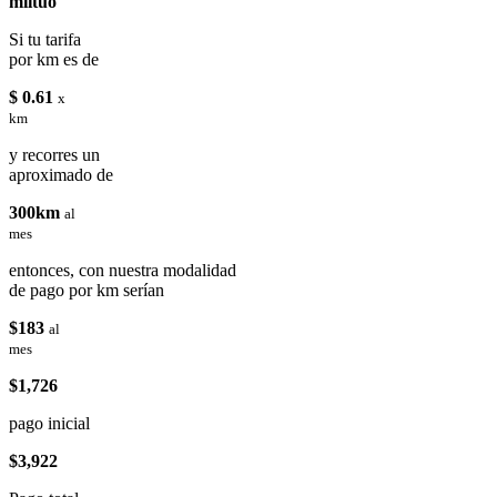
miituo
Si tu tarifa
por km es de
$ 0.61
x
km
y recorres un
aproximado de
300km
al
mes
entonces, con nuestra modalidad
de pago por km serían
$183
al
mes
$1,726
pago inicial
$3,922