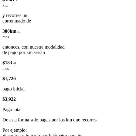
km
y recorres un
aproximado de
300km
al
mes
entonces, con nuestra modalidad
de pago por km serían
$183
al
mes
$1,726
pago inicial
$3,922
Pago total
De esta forma solo pagas por los km que recorres.
Por ejemplo:
Si contratas tu pago por kilómetro para tu: