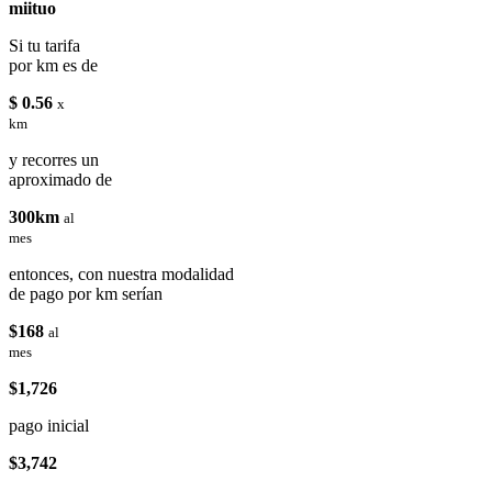
miituo
Si tu tarifa
por km es de
$ 0.56
x
km
y recorres un
aproximado de
300km
al
mes
entonces, con nuestra modalidad
de pago por km serían
$168
al
mes
$1,726
pago inicial
$3,742