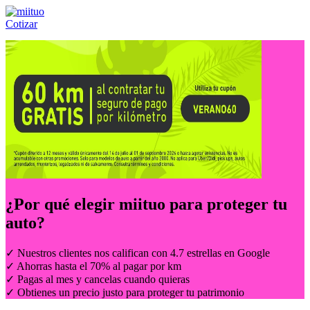
Cotizar
Llámanos al:
(55) 84-21-05-00
ó
800-953-00-59
¿Por qué elegir
miituo
para proteger tu
auto?
✓ Nuestros clientes nos califican con 4.7 estrellas en Google
✓ Ahorras hasta el 70% al pagar por km
✓ Pagas al mes y cancelas cuando quieras
✓ Obtienes un precio justo para proteger tu patrimonio