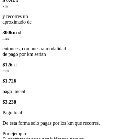
$ 0.42
x
km
y recorres un
aproximado de
300km
al
mes
entonces, con nuestra modalidad
de pago por km serían
$126
al
mes
$1,726
pago inicial
$3,238
Pago total
De esta forma solo pagas por los km que recorres.
Por ejemplo: