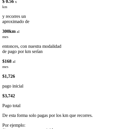
$ 0.56
x
km
y recorres un
aproximado de
300km
al
mes
entonces, con nuestra modalidad
de pago por km serían
$168
al
mes
$1,726
pago inicial
$3,742
Pago total
De esta forma solo pagas por los km que recorres.
Por ejemplo: