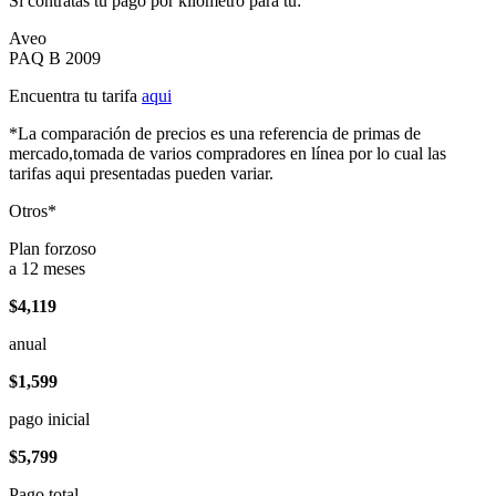
Si contratas tu pago por kilómetro para tu:
Aveo
PAQ B 2009
Encuentra tu tarifa
aqui
*La comparación de precios es una referencia de primas de
mercado,tomada de varios compradores en línea por lo cual las
tarifas aqui presentadas pueden variar.
Otros*
Plan forzoso
a 12 meses
$4,119
anual
$1,599
pago inicial
$5,799
Pago total