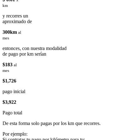
km
y recorres un
aproximado de
300km
al
mes
entonces, con nuestra modalidad
de pago por km serían
$183
al
mes
$1,726
pago inicial
$3,922
Pago total
De esta forma solo pagas por los km que recorres.
Por ejemplo:
Si contratas tu pago por kilómetro para tu: