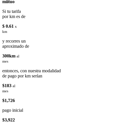
miituo
Si tu tarifa
por km es de
$ 0.61
x
km
y recorres un
aproximado de
300km
al
mes
entonces, con nuestra modalidad
de pago por km serían
$183
al
mes
$1,726
pago inicial
$3,922