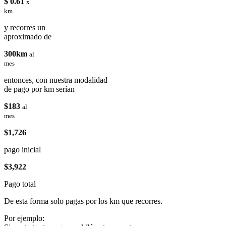
$ 0.61
x
km
y recorres un
aproximado de
300km
al
mes
entonces, con nuestra modalidad
de pago por km serían
$183
al
mes
$1,726
pago inicial
$3,922
Pago total
De esta forma solo pagas por los km que recorres.
Por ejemplo: