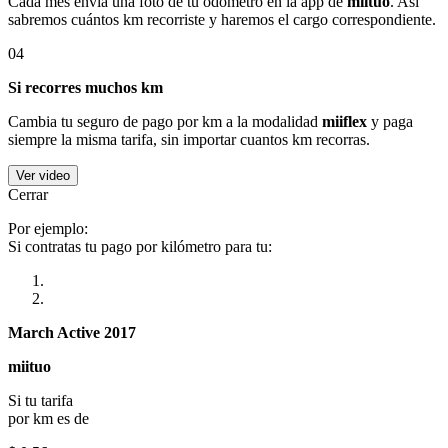
Cada mes envía una foto de tu odómetro en la app de
miituo
. Así
sabremos cuántos km recorriste y haremos el cargo correspondiente.
04
Si recorres muchos km
Cambia tu seguro de pago por km a la modalidad
miiflex
y paga
siempre la misma tarifa, sin importar cuantos km recorras.
Ver video
Cerrar
Por ejemplo:
Si contratas tu pago por kilómetro para tu:
March Active 2017
miituo
Si tu tarifa
por km es de