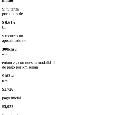
miituo
Si tu tarifa
por km es de
$ 0.61
x
km
y recorres un
aproximado de
300km
al
mes
entonces, con nuestra modalidad
de pago por km serían
$183
al
mes
$1,726
pago inicial
$3,922