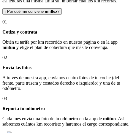
así tendrás una misma tarifa sin importar cuántos km recorras.
¿Por qué me conviene
miiflex
?
01
Cotiza y contrata
Obtén tu tarifa por km recorrido en nuestra página o en la app
miituo
y elige el plan de cobertura que más te convenga.
02
Envía las fotos
A través de nuestra app, envíanos cuatro fotos de tu coche (del
frente, parte trasera y costados derecho e izquierdo) y una de tu
odómetro.
03
Reporta tu odómetro
Cada mes envía una foto de tu odómetro en la app de
miituo
. Así
sabremos cuántos km recorriste y haremos el cargo correspondiente.