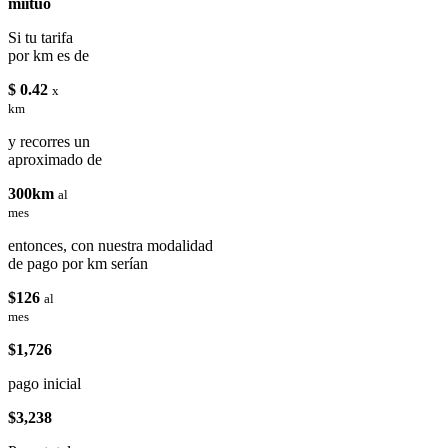
miituo
Si tu tarifa
por km es de
$ 0.42
x
km
y recorres un
aproximado de
300km
al
mes
entonces, con nuestra modalidad
de pago por km serían
$126
al
mes
$1,726
pago inicial
$3,238