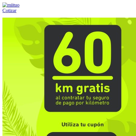
Cotizar
Llámanos al:
(55) 84-21-05-00
ó
800-953-00-59