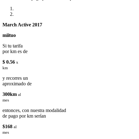
March Active 2017
miituo
Si tu tarifa
por km es de
$ 0.56
x
km
y recorres un
aproximado de
300km
al
mes
entonces, con nuestra modalidad
de pago por km serían
$168
al
mes