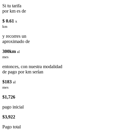
Si tu tarifa
por km es de
$ 0.61
x
km
y recorres un
aproximado de
300km
al
mes
entonces, con nuestra modalidad
de pago por km serían
$183
al
mes
$1,726
pago inicial
$3,922
Pago total