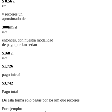
$ 0.56
x
km
y recorres un
aproximado de
300km
al
mes
entonces, con nuestra modalidad
de pago por km serían
$168
al
mes
$1,726
pago inicial
$3,742
Pago total
De esta forma solo pagas por los km que recorres.
Por ejemplo: