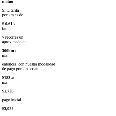
miituo
Si tu tarifa
por km es de
$ 0.61
x
km
y recorres un
aproximado de
300km
al
mes
entonces, con nuestra modalidad
de pago por km serían
$183
al
mes
$1,726
pago inicial
$3,922