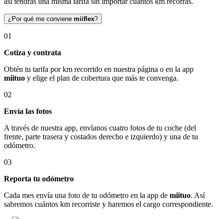
así tendrás una misma tarifa sin importar cuántos km recorras.
¿Por qué me conviene
miiflex
?
01
Cotiza y contrata
Obtén tu tarifa por km recorrido en nuestra página o en la app
miituo
y elige el plan de cobertura que más te convenga.
02
Envía las fotos
A través de nuestra app, envíanos cuatro fotos de tu coche (del
frente, parte trasera y costados derecho e izquierdo) y una de tu
odómetro.
03
Reporta tu odómetro
Cada mes envía una foto de tu odómetro en la app de
miituo
. Así
sabremos cuántos km recorriste y haremos el cargo correspondiente.