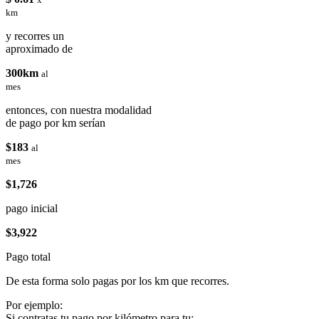
km
y recorres un
aproximado de
300km
al
mes
entonces, con nuestra modalidad
de pago por km serían
$183
al
mes
$1,726
pago inicial
$3,922
Pago total
De esta forma solo pagas por los km que recorres.
Por ejemplo:
Si contratas tu pago por kilómetro para tu: