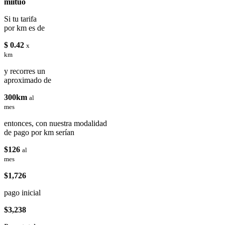
miituo
Si tu tarifa
por km es de
$ 0.42
x
km
y recorres un
aproximado de
300km
al
mes
entonces, con nuestra modalidad
de pago por km serían
$126
al
mes
$1,726
pago inicial
$3,238