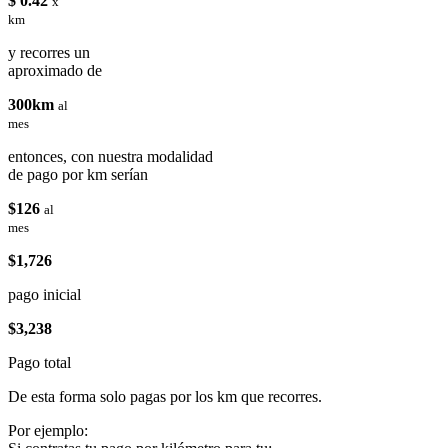
$ 0.42
x
km
y recorres un
aproximado de
300km
al
mes
entonces, con nuestra modalidad
de pago por km serían
$126
al
mes
$1,726
pago inicial
$3,238
Pago total
De esta forma solo pagas por los km que recorres.
Por ejemplo: