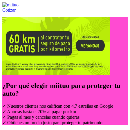
Cotizar
Llámanos al:
(55) 84-21-05-00
ó
800-953-00-59
¿Por qué elegir
miituo
para proteger tu
auto?
✓ Nuestros clientes nos califican con 4.7 estrellas en Google
✓ Ahorras hasta el 70% al pagar por km
✓ Pagas al mes y cancelas cuando quieras
✓ Obtienes un precio justo para proteger tu patrimonio