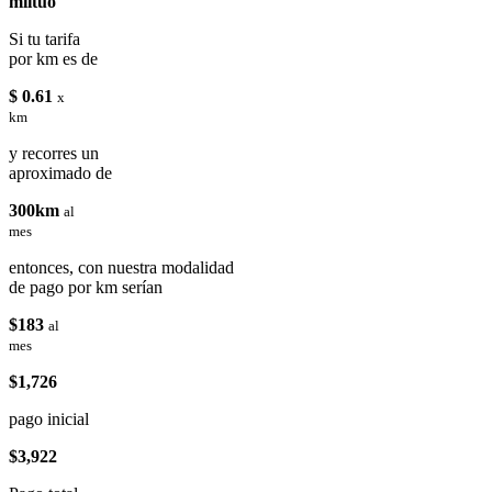
miituo
Si tu tarifa
por km es de
$ 0.61
x
km
y recorres un
aproximado de
300km
al
mes
entonces, con nuestra modalidad
de pago por km serían
$183
al
mes
$1,726
pago inicial
$3,922