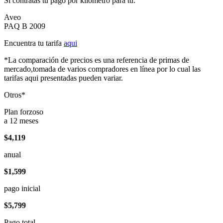
Si contratas tu pago por kilómetro para tu:
Aveo
PAQ B 2009
Encuentra tu tarifa
aqui
*La comparación de precios es una referencia de primas de
mercado,tomada de varios compradores en línea por lo cual las
tarifas aqui presentadas pueden variar.
Otros*
Plan forzoso
a 12 meses
$4,119
anual
$1,599
pago inicial
$5,799
Pago total