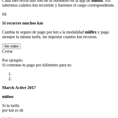
Cada mes envía una foto de tu odómetro en la app de
miituo
. Así
sabremos cuántos km recorriste y haremos el cargo correspondiente.
04
Si recorres muchos km
Cambia tu seguro de pago por km a la modalidad
miiflex
y paga
siempre la misma tarifa, sin importar cuantos km recorras.
Ver video
Cerrar
Por ejemplo:
Si contratas tu pago por kilómetro para tu:
March Active 2017
miituo
Si tu tarifa
por km es de