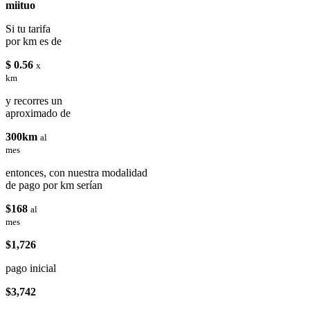
miituo
Si tu tarifa
por km es de
$ 0.56
x
km
y recorres un
aproximado de
300km
al
mes
entonces, con nuestra modalidad
de pago por km serían
$168
al
mes
$1,726
pago inicial
$3,742