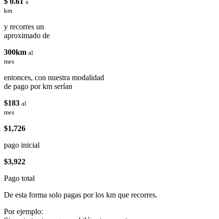
$ 0.61
x
km
y recorres un
aproximado de
300km
al
mes
entonces, con nuestra modalidad
de pago por km serían
$183
al
mes
$1,726
pago inicial
$3,922
Pago total
De esta forma solo pagas por los km que recorres.
Por ejemplo: