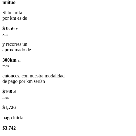
miituo
Si tu tarifa
por km es de
$ 0.56
x
km
y recorres un
aproximado de
300km
al
mes
entonces, con nuestra modalidad
de pago por km serían
$168
al
mes
$1,726
pago inicial
$3,742