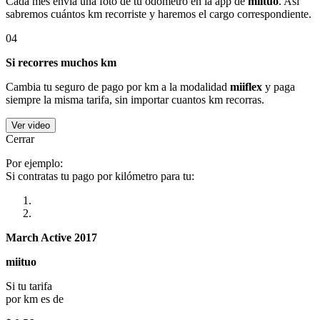
Cada mes envía una foto de tu odómetro en la app de
miituo
. Así
sabremos cuántos km recorriste y haremos el cargo correspondiente.
04
Si recorres muchos km
Cambia tu seguro de pago por km a la modalidad
miiflex
y paga
siempre la misma tarifa, sin importar cuantos km recorras.
Ver video
Cerrar
Por ejemplo:
Si contratas tu pago por kilómetro para tu:
March Active 2017
miituo
Si tu tarifa
por km es de