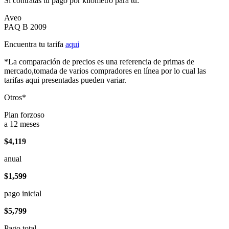
Si contratas tu pago por kilómetro para tu:
Aveo
PAQ B 2009
Encuentra tu tarifa
aqui
*La comparación de precios es una referencia de primas de
mercado,tomada de varios compradores en línea por lo cual las
tarifas aqui presentadas pueden variar.
Otros*
Plan forzoso
a 12 meses
$4,119
anual
$1,599
pago inicial
$5,799
Pago total