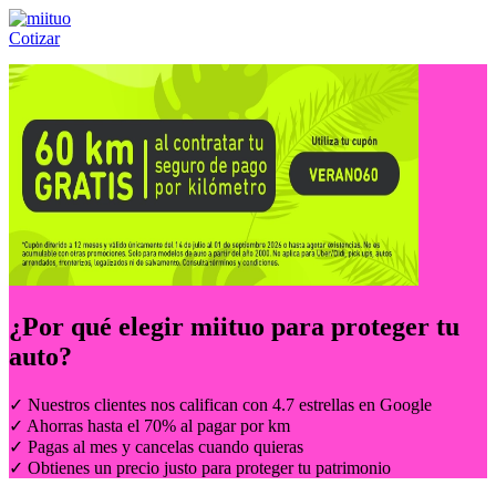
Cotizar
Llámanos al:
(55) 84-21-05-00
ó
800-953-00-59
¿Por qué elegir
miituo
para proteger tu
auto?
✓ Nuestros clientes nos califican con 4.7 estrellas en Google
✓ Ahorras hasta el 70% al pagar por km
✓ Pagas al mes y cancelas cuando quieras
✓ Obtienes un precio justo para proteger tu patrimonio