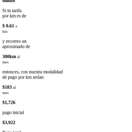
miituo
Si tu tarifa
por km es de
$ 0.61
x
km
y recorres un
aproximado de
300km
al
mes
entonces, con nuestra modalidad
de pago por km serían
$183
al
mes
$1,726
pago inicial
$3,922