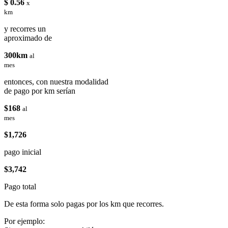
$ 0.56
x
km
y recorres un
aproximado de
300km
al
mes
entonces, con nuestra modalidad
de pago por km serían
$168
al
mes
$1,726
pago inicial
$3,742
Pago total
De esta forma solo pagas por los km que recorres.
Por ejemplo: