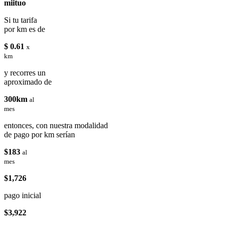
miituo
Si tu tarifa
por km es de
$ 0.61
x
km
y recorres un
aproximado de
300km
al
mes
entonces, con nuestra modalidad
de pago por km serían
$183
al
mes
$1,726
pago inicial
$3,922