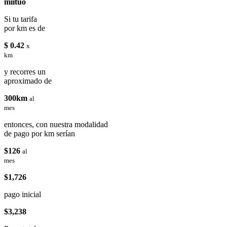
miituo
Si tu tarifa
por km es de
$ 0.42
x
km
y recorres un
aproximado de
300km
al
mes
entonces, con nuestra modalidad
de pago por km serían
$126
al
mes
$1,726
pago inicial
$3,238