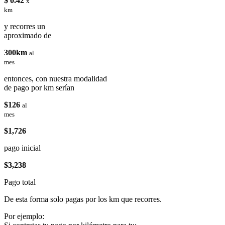
$ 0.42
x
km
y recorres un
aproximado de
300km
al
mes
entonces, con nuestra modalidad
de pago por km serían
$126
al
mes
$1,726
pago inicial
$3,238
Pago total
De esta forma solo pagas por los km que recorres.
Por ejemplo: