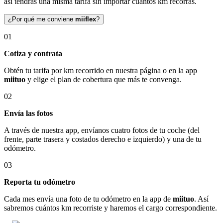
así tendrás una misma tarifa sin importar cuántos km recorras.
¿Por qué me conviene
miiflex
?
01
Cotiza y contrata
Obtén tu tarifa por km recorrido en nuestra página o en la app
miituo
y elige el plan de cobertura que más te convenga.
02
Envía las fotos
A través de nuestra app, envíanos cuatro fotos de tu coche (del
frente, parte trasera y costados derecho e izquierdo) y una de tu
odómetro.
03
Reporta tu odómetro
Cada mes envía una foto de tu odómetro en la app de
miituo
. Así
sabremos cuántos km recorriste y haremos el cargo correspondiente.