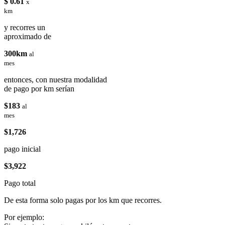
$ 0.61
x
km
y recorres un
aproximado de
300km
al
mes
entonces, con nuestra modalidad
de pago por km serían
$183
al
mes
$1,726
pago inicial
$3,922
Pago total
De esta forma solo pagas por los km que recorres.
Por ejemplo: