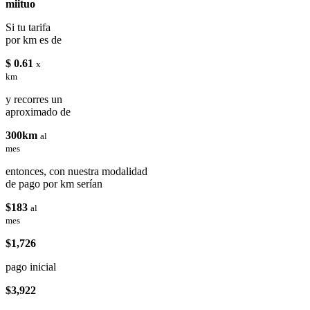
miituo
Si tu tarifa
por km es de
$ 0.61
x
km
y recorres un
aproximado de
300km
al
mes
entonces, con nuestra modalidad
de pago por km serían
$183
al
mes
$1,726
pago inicial
$3,922