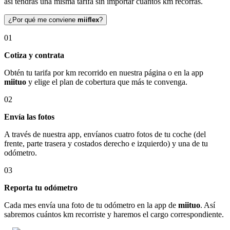
así tendrás una misma tarifa sin importar cuántos km recorras.
¿Por qué me conviene
miiflex
?
01
Cotiza y contrata
Obtén tu tarifa por km recorrido en nuestra página o en la app
miituo
y elige el plan de cobertura que más te convenga.
02
Envía las fotos
A través de nuestra app, envíanos cuatro fotos de tu coche (del
frente, parte trasera y costados derecho e izquierdo) y una de tu
odómetro.
03
Reporta tu odómetro
Cada mes envía una foto de tu odómetro en la app de
miituo
. Así
sabremos cuántos km recorriste y haremos el cargo correspondiente.