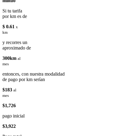
miituo
Si tu tarifa
por km es de
$ 0.61
x
km
y recorres un
aproximado de
300km
al
mes
entonces, con nuestra modalidad
de pago por km serían
$183
al
mes
$1,726
pago inicial
$3,922