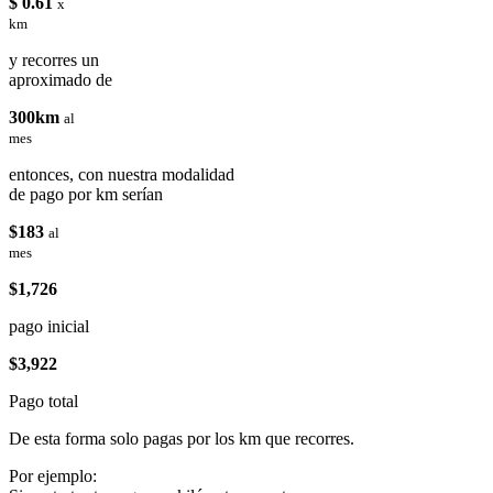
$ 0.61
x
km
y recorres un
aproximado de
300km
al
mes
entonces, con nuestra modalidad
de pago por km serían
$183
al
mes
$1,726
pago inicial
$3,922
Pago total
De esta forma solo pagas por los km que recorres.
Por ejemplo: