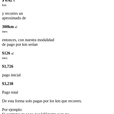
$ 0.42
x
km
y recorres un
aproximado de
300km
al
mes
entonces, con nuestra modalidad
de pago por km serían
$126
al
mes
$1,726
pago inicial
$3,238
Pago total
De esta forma solo pagas por los km que recorres.
Por ejemplo: