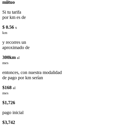
miituo
Si tu tarifa
por km es de
$ 0.56
x
km
y recorres un
aproximado de
300km
al
mes
entonces, con nuestra modalidad
de pago por km serían
$168
al
mes
$1,726
pago inicial
$3,742