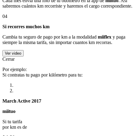
Cada mes envía una foto de tu odómetro en la app de
miituo
. Así
sabremos cuántos km recorriste y haremos el cargo correspondiente.
04
Si recorres muchos km
Cambia tu seguro de pago por km a la modalidad
miiflex
y paga
siempre la misma tarifa, sin importar cuantos km recorras.
Ver video
Cerrar
Por ejemplo:
Si contratas tu pago por kilómetro para tu:
March Active 2017
miituo
Si tu tarifa
por km es de