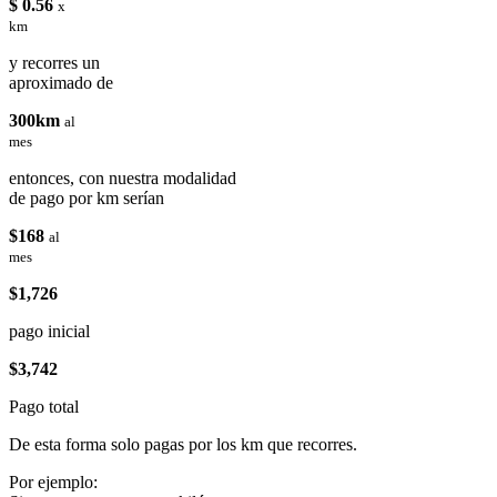
$ 0.56
x
km
y recorres un
aproximado de
300km
al
mes
entonces, con nuestra modalidad
de pago por km serían
$168
al
mes
$1,726
pago inicial
$3,742
Pago total
De esta forma solo pagas por los km que recorres.
Por ejemplo: