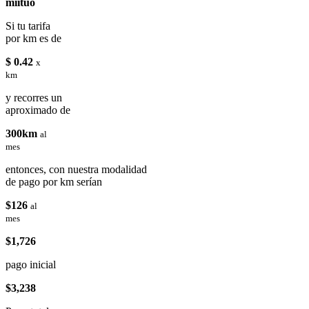
miituo
Si tu tarifa
por km es de
$ 0.42
x
km
y recorres un
aproximado de
300km
al
mes
entonces, con nuestra modalidad
de pago por km serían
$126
al
mes
$1,726
pago inicial
$3,238