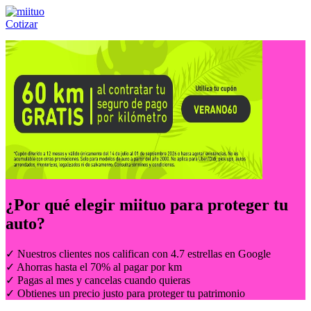
Cotizar
Llámanos al:
(55) 84-21-05-00
ó
800-953-00-59
¿Por qué elegir
miituo
para proteger tu
auto?
✓ Nuestros clientes nos califican con 4.7 estrellas en Google
✓ Ahorras hasta el 70% al pagar por km
✓ Pagas al mes y cancelas cuando quieras
✓ Obtienes un precio justo para proteger tu patrimonio