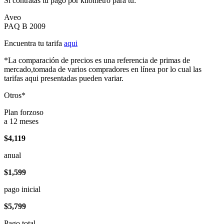
Si contratas tu pago por kilómetro para tu:
Aveo
PAQ B 2009
Encuentra tu tarifa
aqui
*La comparación de precios es una referencia de primas de
mercado,tomada de varios compradores en línea por lo cual las
tarifas aqui presentadas pueden variar.
Otros*
Plan forzoso
a 12 meses
$4,119
anual
$1,599
pago inicial
$5,799
Pago total