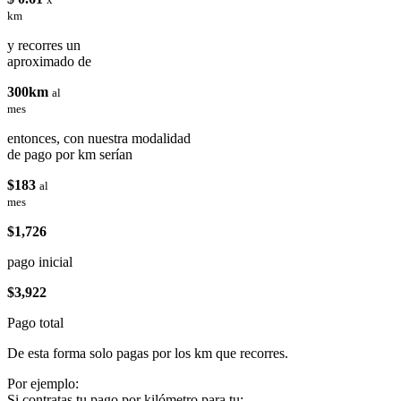
km
y recorres un
aproximado de
300km
al
mes
entonces, con nuestra modalidad
de pago por km serían
$183
al
mes
$1,726
pago inicial
$3,922
Pago total
De esta forma solo pagas por los km que recorres.
Por ejemplo:
Si contratas tu pago por kilómetro para tu: