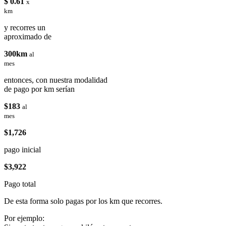
$ 0.61
x
km
y recorres un
aproximado de
300km
al
mes
entonces, con nuestra modalidad
de pago por km serían
$183
al
mes
$1,726
pago inicial
$3,922
Pago total
De esta forma solo pagas por los km que recorres.
Por ejemplo: