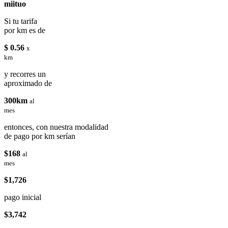
miituo
Si tu tarifa
por km es de
$ 0.56
x
km
y recorres un
aproximado de
300km
al
mes
entonces, con nuestra modalidad
de pago por km serían
$168
al
mes
$1,726
pago inicial
$3,742