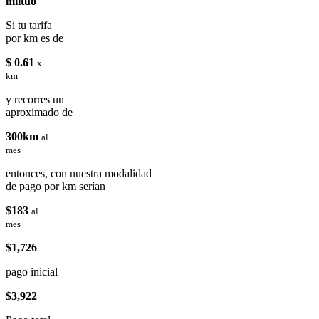
miituo
Si tu tarifa
por km es de
$ 0.61
x
km
y recorres un
aproximado de
300km
al
mes
entonces, con nuestra modalidad
de pago por km serían
$183
al
mes
$1,726
pago inicial
$3,922