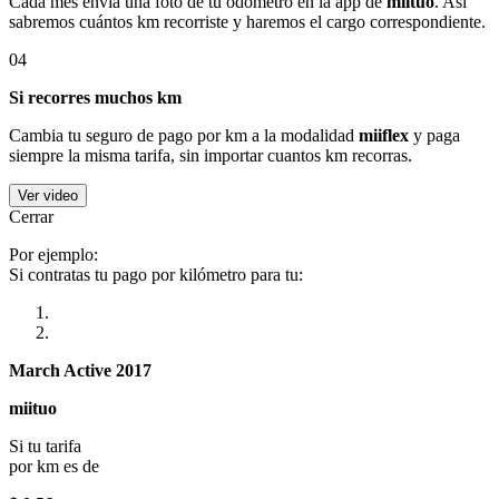
Cada mes envía una foto de tu odómetro en la app de
miituo
. Así
sabremos cuántos km recorriste y haremos el cargo correspondiente.
04
Si recorres muchos km
Cambia tu seguro de pago por km a la modalidad
miiflex
y paga
siempre la misma tarifa, sin importar cuantos km recorras.
Ver video
Cerrar
Por ejemplo:
Si contratas tu pago por kilómetro para tu:
March Active 2017
miituo
Si tu tarifa
por km es de