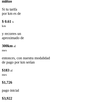
miituo
Si tu tarifa
por km es de
$ 0.61
x
km
y recorres un
aproximado de
300km
al
mes
entonces, con nuestra modalidad
de pago por km serían
$183
al
mes
$1,726
pago inicial
$3,922