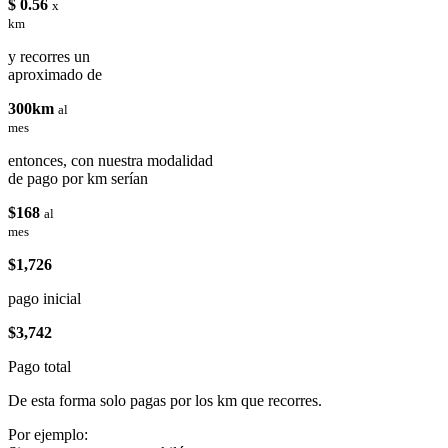
$ 0.56
x
km
y recorres un
aproximado de
300km
al
mes
entonces, con nuestra modalidad
de pago por km serían
$168
al
mes
$1,726
pago inicial
$3,742
Pago total
De esta forma solo pagas por los km que recorres.
Por ejemplo: