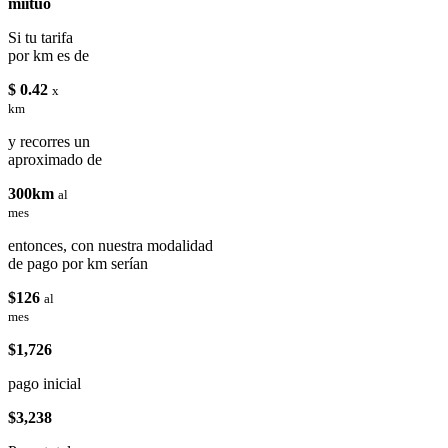
miituo
Si tu tarifa
por km es de
$ 0.42
x
km
y recorres un
aproximado de
300km
al
mes
entonces, con nuestra modalidad
de pago por km serían
$126
al
mes
$1,726
pago inicial
$3,238