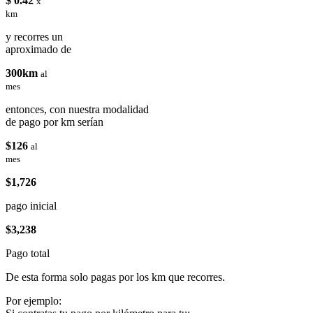
$ 0.42
x
km
y recorres un
aproximado de
300km
al
mes
entonces, con nuestra modalidad
de pago por km serían
$126
al
mes
$1,726
pago inicial
$3,238
Pago total
De esta forma solo pagas por los km que recorres.
Por ejemplo: