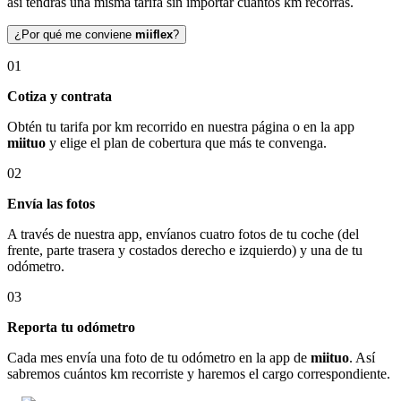
así tendrás una misma tarifa sin importar cuántos km recorras.
¿Por qué me conviene
miiflex
?
01
Cotiza y contrata
Obtén tu tarifa por km recorrido en nuestra página o en la app
miituo
y elige el plan de cobertura que más te convenga.
02
Envía las fotos
A través de nuestra app, envíanos cuatro fotos de tu coche (del
frente, parte trasera y costados derecho e izquierdo) y una de tu
odómetro.
03
Reporta tu odómetro
Cada mes envía una foto de tu odómetro en la app de
miituo
. Así
sabremos cuántos km recorriste y haremos el cargo correspondiente.