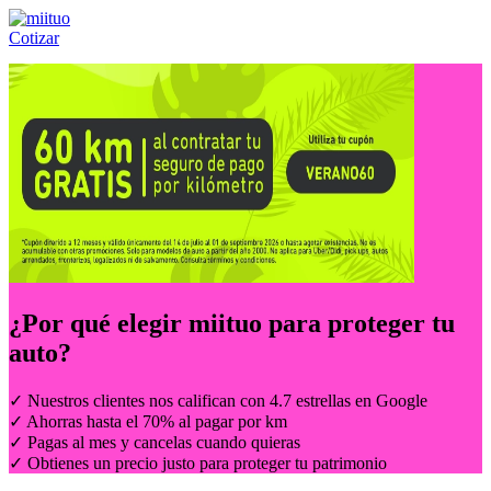
Cotizar
Llámanos al:
(55) 84-21-05-00
ó
800-953-00-59
¿Por qué elegir
miituo
para proteger tu
auto?
✓ Nuestros clientes nos califican con 4.7 estrellas en Google
✓ Ahorras hasta el 70% al pagar por km
✓ Pagas al mes y cancelas cuando quieras
✓ Obtienes un precio justo para proteger tu patrimonio