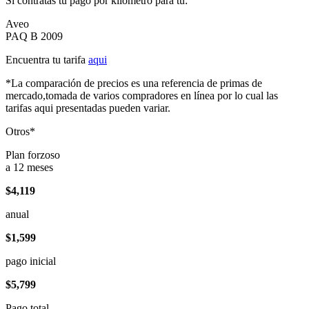
Si contratas tu pago por kilómetro para tu:
Aveo
PAQ B 2009
Encuentra tu tarifa
aqui
*La comparación de precios es una referencia de primas de
mercado,tomada de varios compradores en línea por lo cual las
tarifas aqui presentadas pueden variar.
Otros*
Plan forzoso
a 12 meses
$4,119
anual
$1,599
pago inicial
$5,799
Pago total