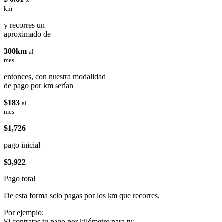
km
y recorres un
aproximado de
300km
al
mes
entonces, con nuestra modalidad
de pago por km serían
$183
al
mes
$1,726
pago inicial
$3,922
Pago total
De esta forma solo pagas por los km que recorres.
Por ejemplo:
Si contratas tu pago por kilómetro para tu: