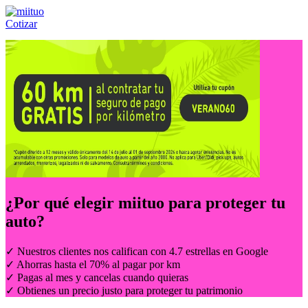
Cotizar
Llámanos al:
(55) 84-21-05-00
ó
800-953-00-59
¿Por qué elegir
miituo
para proteger tu
auto?
✓ Nuestros clientes nos califican con 4.7 estrellas en Google
✓ Ahorras hasta el 70% al pagar por km
✓ Pagas al mes y cancelas cuando quieras
✓ Obtienes un precio justo para proteger tu patrimonio