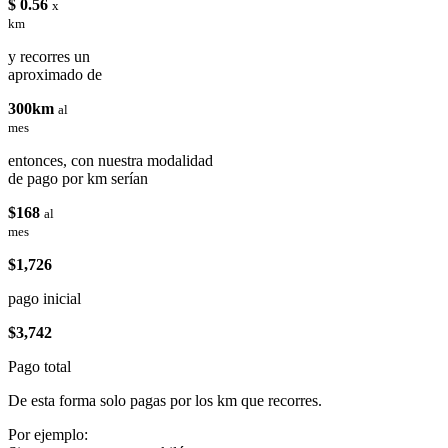
$ 0.56
x
km
y recorres un
aproximado de
300km
al
mes
entonces, con nuestra modalidad
de pago por km serían
$168
al
mes
$1,726
pago inicial
$3,742
Pago total
De esta forma solo pagas por los km que recorres.
Por ejemplo: