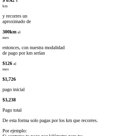
$ 0.42
x
km
y recorres un
aproximado de
300km
al
mes
entonces, con nuestra modalidad
de pago por km serían
$126
al
mes
$1,726
pago inicial
$3,238
Pago total
De esta forma solo pagas por los km que recorres.
Por ejemplo: