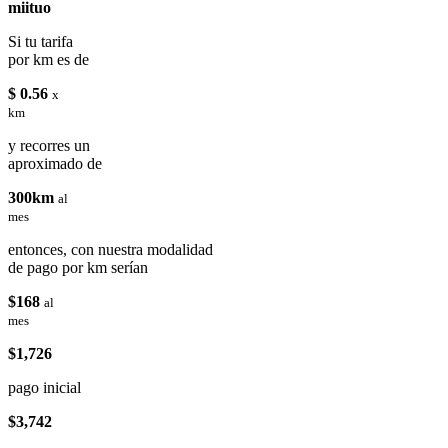
miituo
Si tu tarifa
por km es de
$ 0.56
x
km
y recorres un
aproximado de
300km
al
mes
entonces, con nuestra modalidad
de pago por km serían
$168
al
mes
$1,726
pago inicial
$3,742