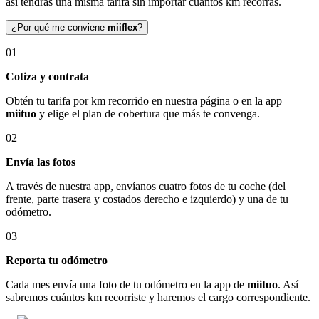
así tendrás una misma tarifa sin importar cuántos km recorras.
¿Por qué me conviene
miiflex
?
01
Cotiza y contrata
Obtén tu tarifa por km recorrido en nuestra página o en la app
miituo
y elige el plan de cobertura que más te convenga.
02
Envía las fotos
A través de nuestra app, envíanos cuatro fotos de tu coche (del
frente, parte trasera y costados derecho e izquierdo) y una de tu
odómetro.
03
Reporta tu odómetro
Cada mes envía una foto de tu odómetro en la app de
miituo
. Así
sabremos cuántos km recorriste y haremos el cargo correspondiente.