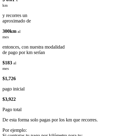
km
y recorres un
aproximado de
300km
al
mes
entonces, con nuestra modalidad
de pago por km serían
$183
al
mes
$1,726
pago inicial
$3,922
Pago total
De esta forma solo pagas por los km que recorres.
Por ejemplo:
Si contratas tu pago por kilómetro para tu: