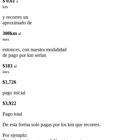
$ 0.61
x
km
y recorres un
aproximado de
300km
al
mes
entonces, con nuestra modalidad
de pago por km serían
$183
al
mes
$1,726
pago inicial
$3,922
Pago total
De esta forma solo pagas por los km que recorres.
Por ejemplo: