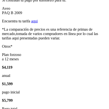
Si contratas tu pago por kilómetro para tu:
Aveo
PAQ B 2009
Encuentra tu tarifa
aqui
*La comparación de precios es una referencia de primas de
mercado,tomada de varios compradores en línea por lo cual las
tarifas aqui presentadas pueden variar.
Otros*
Plan forzoso
a 12 meses
$4,119
anual
$1,599
pago inicial
$5,799
Pago total