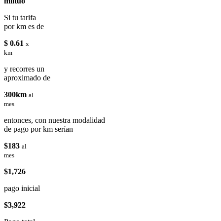
miituo
Si tu tarifa
por km es de
$ 0.61
x
km
y recorres un
aproximado de
300km
al
mes
entonces, con nuestra modalidad
de pago por km serían
$183
al
mes
$1,726
pago inicial
$3,922