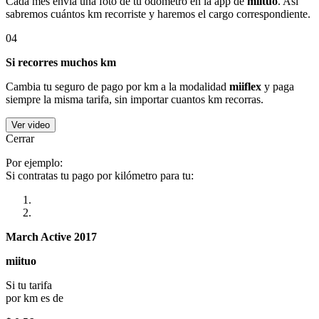
Cada mes envía una foto de tu odómetro en la app de
miituo
. Así
sabremos cuántos km recorriste y haremos el cargo correspondiente.
04
Si recorres muchos km
Cambia tu seguro de pago por km a la modalidad
miiflex
y paga
siempre la misma tarifa, sin importar cuantos km recorras.
Ver video
Cerrar
Por ejemplo:
Si contratas tu pago por kilómetro para tu:
March Active 2017
miituo
Si tu tarifa
por km es de