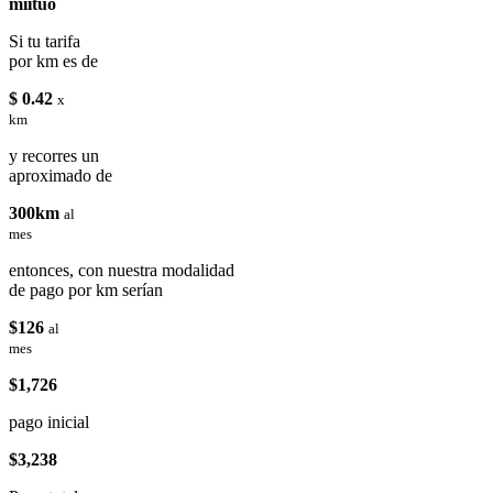
miituo
Si tu tarifa
por km es de
$ 0.42
x
km
y recorres un
aproximado de
300km
al
mes
entonces, con nuestra modalidad
de pago por km serían
$126
al
mes
$1,726
pago inicial
$3,238