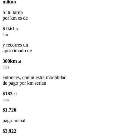
miituo
Si tu tarifa
por km es de
$ 0.61
x
km
y recorres un
aproximado de
300km
al
mes
entonces, con nuestra modalidad
de pago por km serían
$183
al
mes
$1,726
pago inicial
$3,922