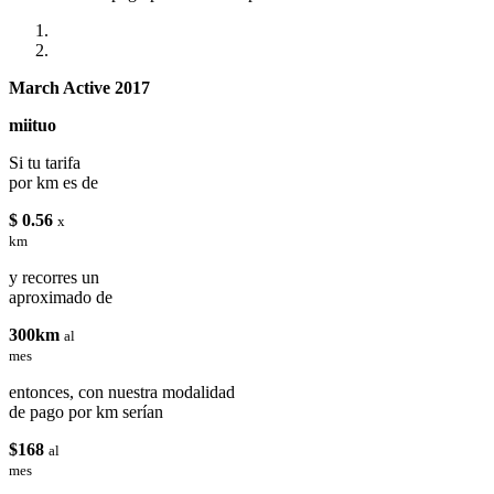
March Active 2017
miituo
Si tu tarifa
por km es de
$ 0.56
x
km
y recorres un
aproximado de
300km
al
mes
entonces, con nuestra modalidad
de pago por km serían
$168
al
mes