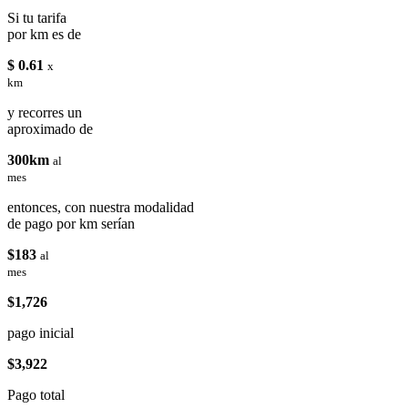
Si tu tarifa
por km es de
$ 0.61
x
km
y recorres un
aproximado de
300km
al
mes
entonces, con nuestra modalidad
de pago por km serían
$183
al
mes
$1,726
pago inicial
$3,922
Pago total