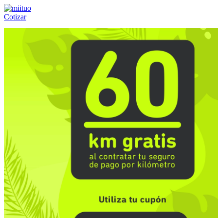
Cotizar
Llámanos al:
(55) 84-21-05-00
ó
800-953-00-59