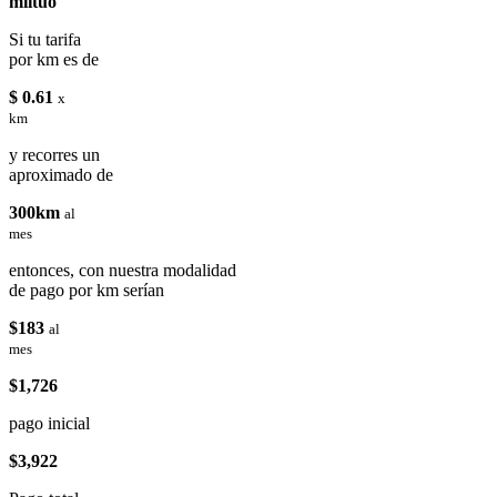
miituo
Si tu tarifa
por km es de
$ 0.61
x
km
y recorres un
aproximado de
300km
al
mes
entonces, con nuestra modalidad
de pago por km serían
$183
al
mes
$1,726
pago inicial
$3,922