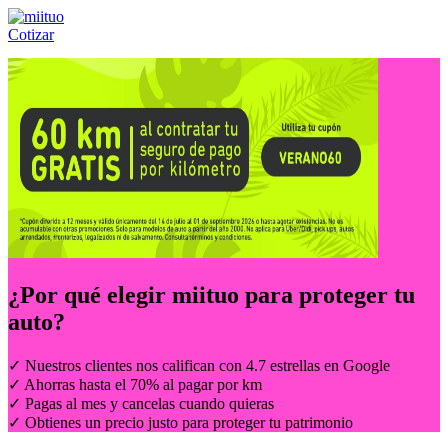
Cotizar
Llámanos al:
(55) 84-21-05-00
ó
800-953-00-59
¿Por qué elegir
miituo
para proteger tu
auto?
✓ Nuestros clientes nos califican con 4.7 estrellas en Google
✓ Ahorras hasta el 70% al pagar por km
✓ Pagas al mes y cancelas cuando quieras
✓ Obtienes un precio justo para proteger tu patrimonio