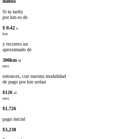
miituo
Si tu tarifa
por km es de
$ 0.42
x
km
y recorres un
aproximado de
300km
al
mes
entonces, con nuestra modalidad
de pago por km serían
$126
al
mes
$1,726
pago inicial
$3,238