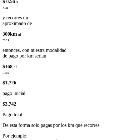
$ 0.56
x
km
y recorres un
aproximado de
300km
al
mes
entonces, con nuestra modalidad
de pago por km serían
$168
al
mes
$1,726
pago inicial
$3,742
Pago total
De esta forma solo pagas por los km que recorres.
Por ejemplo: