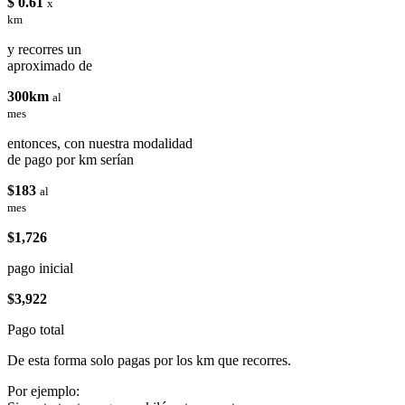
$ 0.61
x
km
y recorres un
aproximado de
300km
al
mes
entonces, con nuestra modalidad
de pago por km serían
$183
al
mes
$1,726
pago inicial
$3,922
Pago total
De esta forma solo pagas por los km que recorres.
Por ejemplo: