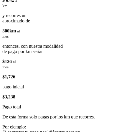
$ 0.42
x
km
y recorres un
aproximado de
300km
al
mes
entonces, con nuestra modalidad
de pago por km serían
$126
al
mes
$1,726
pago inicial
$3,238
Pago total
De esta forma solo pagas por los km que recorres.
Por ejemplo: