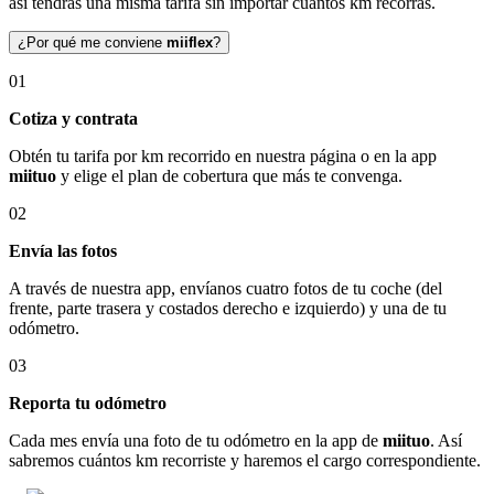
así tendrás una misma tarifa sin importar cuántos km recorras.
¿Por qué me conviene
miiflex
?
01
Cotiza y contrata
Obtén tu tarifa por km recorrido en nuestra página o en la app
miituo
y elige el plan de cobertura que más te convenga.
02
Envía las fotos
A través de nuestra app, envíanos cuatro fotos de tu coche (del
frente, parte trasera y costados derecho e izquierdo) y una de tu
odómetro.
03
Reporta tu odómetro
Cada mes envía una foto de tu odómetro en la app de
miituo
. Así
sabremos cuántos km recorriste y haremos el cargo correspondiente.