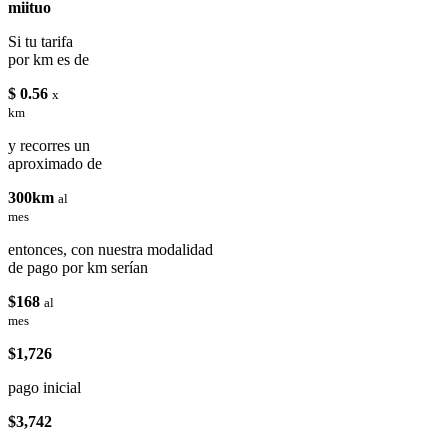
miituo
Si tu tarifa
por km es de
$ 0.56
x
km
y recorres un
aproximado de
300km
al
mes
entonces, con nuestra modalidad
de pago por km serían
$168
al
mes
$1,726
pago inicial
$3,742