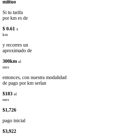
miituo
Si tu tarifa
por km es de
$ 0.61
x
km
y recorres un
aproximado de
300km
al
mes
entonces, con nuestra modalidad
de pago por km serían
$183
al
mes
$1,726
pago inicial
$3,922