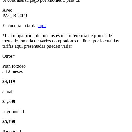
Si contratas tu pago por kilómetro para tu:
Aveo
PAQ B 2009
Encuentra tu tarifa
aqui
*La comparación de precios es una referencia de primas de
mercado,tomada de varios compradores en línea por lo cual las
tarifas aqui presentadas pueden variar.
Otros*
Plan forzoso
a 12 meses
$4,119
anual
$1,599
pago inicial
$5,799
Pago total