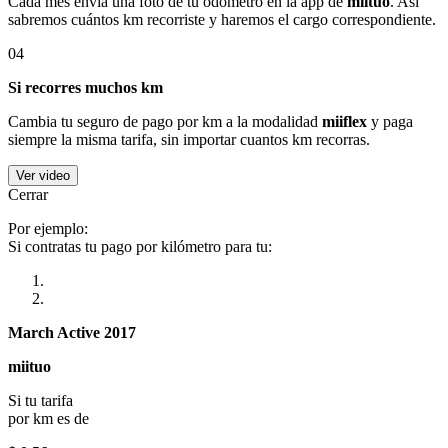
Cada mes envía una foto de tu odómetro en la app de
miituo
. Así
sabremos cuántos km recorriste y haremos el cargo correspondiente.
04
Si recorres muchos km
Cambia tu seguro de pago por km a la modalidad
miiflex
y paga
siempre la misma tarifa, sin importar cuantos km recorras.
Ver video
Cerrar
Por ejemplo:
Si contratas tu pago por kilómetro para tu:
March Active 2017
miituo
Si tu tarifa
por km es de