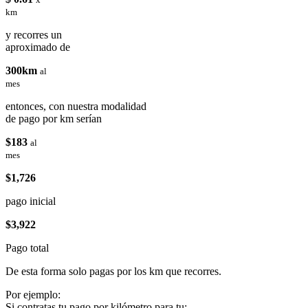
km
y recorres un
aproximado de
300km
al
mes
entonces, con nuestra modalidad
de pago por km serían
$183
al
mes
$1,726
pago inicial
$3,922
Pago total
De esta forma solo pagas por los km que recorres.
Por ejemplo:
Si contratas tu pago por kilómetro para tu: