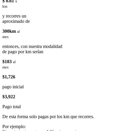
$ 0.61
x
km
y recorres un
aproximado de
300km
al
mes
entonces, con nuestra modalidad
de pago por km serían
$183
al
mes
$1,726
pago inicial
$3,922
Pago total
De esta forma solo pagas por los km que recorres.
Por ejemplo: