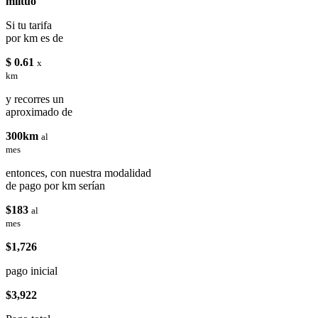
miituo
Si tu tarifa
por km es de
$ 0.61
x
km
y recorres un
aproximado de
300km
al
mes
entonces, con nuestra modalidad
de pago por km serían
$183
al
mes
$1,726
pago inicial
$3,922