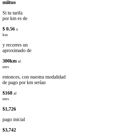
miituo
Si tu tarifa
por km es de
$ 0.56
x
km
y recorres un
aproximado de
300km
al
mes
entonces, con nuestra modalidad
de pago por km serían
$168
al
mes
$1,726
pago inicial
$3,742