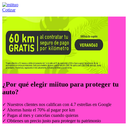
Cotizar
Llámanos al:
(55) 84-21-05-00
ó
800-953-00-59
¿Por qué elegir
miituo
para proteger tu
auto?
✓ Nuestros clientes nos califican con 4.7 estrellas en Google
✓ Ahorras hasta el 70% al pagar por km
✓ Pagas al mes y cancelas cuando quieras
✓ Obtienes un precio justo para proteger tu patrimonio