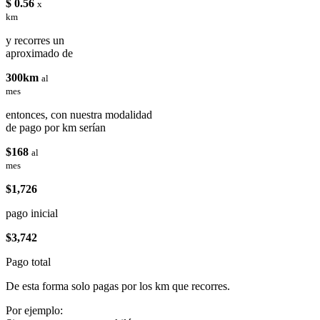
$ 0.56
x
km
y recorres un
aproximado de
300km
al
mes
entonces, con nuestra modalidad
de pago por km serían
$168
al
mes
$1,726
pago inicial
$3,742
Pago total
De esta forma solo pagas por los km que recorres.
Por ejemplo: