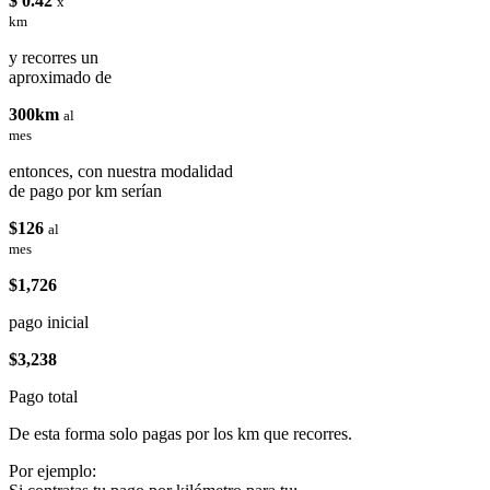
$ 0.42
x
km
y recorres un
aproximado de
300km
al
mes
entonces, con nuestra modalidad
de pago por km serían
$126
al
mes
$1,726
pago inicial
$3,238
Pago total
De esta forma solo pagas por los km que recorres.
Por ejemplo: