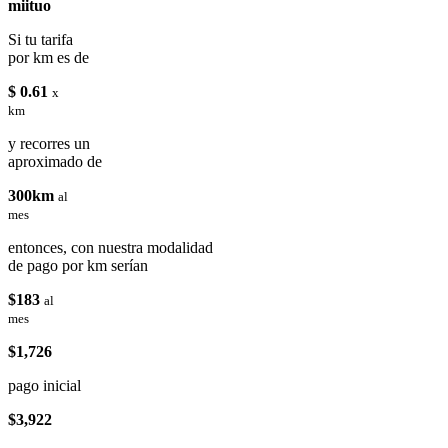
miituo
Si tu tarifa
por km es de
$ 0.61
x
km
y recorres un
aproximado de
300km
al
mes
entonces, con nuestra modalidad
de pago por km serían
$183
al
mes
$1,726
pago inicial
$3,922