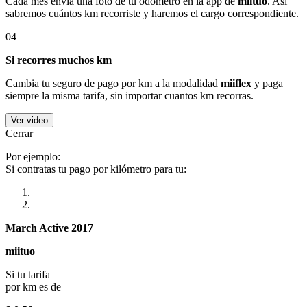
Cada mes envía una foto de tu odómetro en la app de
miituo
. Así
sabremos cuántos km recorriste y haremos el cargo correspondiente.
04
Si recorres muchos km
Cambia tu seguro de pago por km a la modalidad
miiflex
y paga
siempre la misma tarifa, sin importar cuantos km recorras.
Ver video
Cerrar
Por ejemplo:
Si contratas tu pago por kilómetro para tu:
March Active 2017
miituo
Si tu tarifa
por km es de