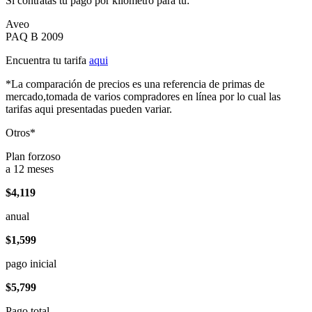
Si contratas tu pago por kilómetro para tu:
Aveo
PAQ B 2009
Encuentra tu tarifa
aqui
*La comparación de precios es una referencia de primas de
mercado,tomada de varios compradores en línea por lo cual las
tarifas aqui presentadas pueden variar.
Otros*
Plan forzoso
a 12 meses
$4,119
anual
$1,599
pago inicial
$5,799
Pago total