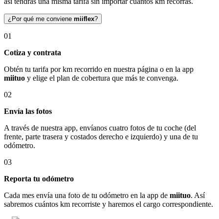
así tendrás una misma tarifa sin importar cuántos km recorras.
¿Por qué me conviene
miiflex
?
01
Cotiza y contrata
Obtén tu tarifa por km recorrido en nuestra página o en la app
miituo
y elige el plan de cobertura que más te convenga.
02
Envía las fotos
A través de nuestra app, envíanos cuatro fotos de tu coche (del
frente, parte trasera y costados derecho e izquierdo) y una de tu
odómetro.
03
Reporta tu odómetro
Cada mes envía una foto de tu odómetro en la app de
miituo
. Así
sabremos cuántos km recorriste y haremos el cargo correspondiente.