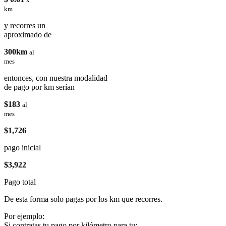
km
y recorres un
aproximado de
300km
al
mes
entonces, con nuestra modalidad
de pago por km serían
$183
al
mes
$1,726
pago inicial
$3,922
Pago total
De esta forma solo pagas por los km que recorres.
Por ejemplo:
Si contratas tu pago por kilómetro para tu: