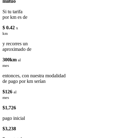
miituo
Si tu tarifa
por km es de
$ 0.42
x
km
y recorres un
aproximado de
300km
al
mes
entonces, con nuestra modalidad
de pago por km serían
$126
al
mes
$1,726
pago inicial
$3,238