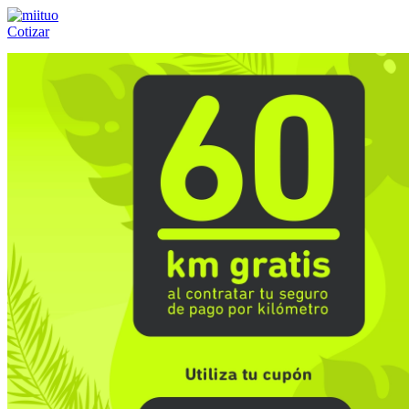
Cotizar
Llámanos al:
(55) 84-21-05-00
ó
800-953-00-59