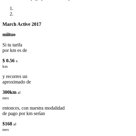
March Active 2017
miituo
Si tu tarifa
por km es de
$ 0.56
x
km
y recorres un
aproximado de
300km
al
mes
entonces, con nuestra modalidad
de pago por km serían
$168
al
mes