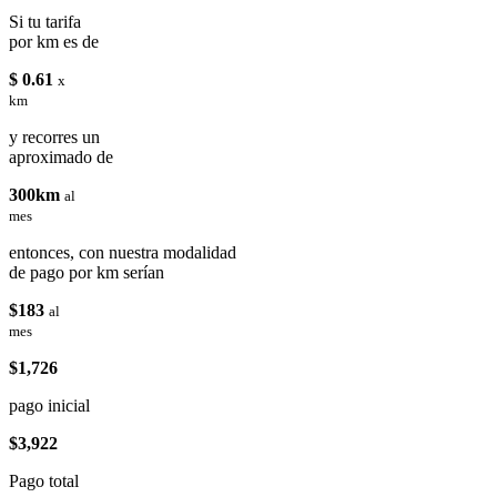
Si tu tarifa
por km es de
$ 0.61
x
km
y recorres un
aproximado de
300km
al
mes
entonces, con nuestra modalidad
de pago por km serían
$183
al
mes
$1,726
pago inicial
$3,922
Pago total