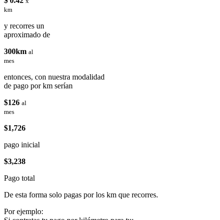
$ 0.42
x
km
y recorres un
aproximado de
300km
al
mes
entonces, con nuestra modalidad
de pago por km serían
$126
al
mes
$1,726
pago inicial
$3,238
Pago total
De esta forma solo pagas por los km que recorres.
Por ejemplo: