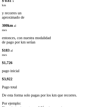
$ 0.61
x
km
y recorres un
aproximado de
300km
al
mes
entonces, con nuestra modalidad
de pago por km serían
$183
al
mes
$1,726
pago inicial
$3,922
Pago total
De esta forma solo pagas por los km que recorres.
Por ejemplo: