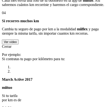
Cada mes envía una foto de tu odómetro en la app de
miituo
. Así
sabremos cuántos km recorriste y haremos el cargo correspondiente.
04
Si recorres muchos km
Cambia tu seguro de pago por km a la modalidad
miiflex
y paga
siempre la misma tarifa, sin importar cuantos km recorras.
Ver video
Cerrar
Por ejemplo:
Si contratas tu pago por kilómetro para tu:
March Active 2017
miituo
Si tu tarifa
por km es de