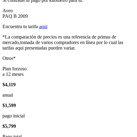
Si contratas tu pago por kilómetro para tu:
Aveo
PAQ B 2009
Encuentra tu tarifa
aqui
*La comparación de precios es una referencia de primas de
mercado,tomada de varios compradores en línea por lo cual las
tarifas aqui presentadas pueden variar.
Otros*
Plan forzoso
a 12 meses
$4,119
anual
$1,599
pago inicial
$5,799
Pago total