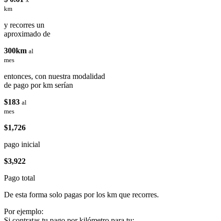
km
y recorres un
aproximado de
300km
al
mes
entonces, con nuestra modalidad
de pago por km serían
$183
al
mes
$1,726
pago inicial
$3,922
Pago total
De esta forma solo pagas por los km que recorres.
Por ejemplo:
Si contratas tu pago por kilómetro para tu: