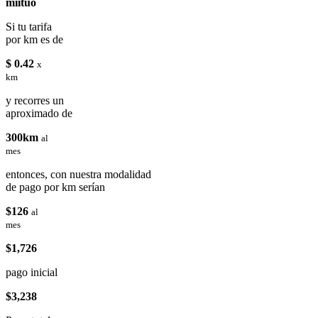
miituo
Si tu tarifa
por km es de
$ 0.42
x
km
y recorres un
aproximado de
300km
al
mes
entonces, con nuestra modalidad
de pago por km serían
$126
al
mes
$1,726
pago inicial
$3,238