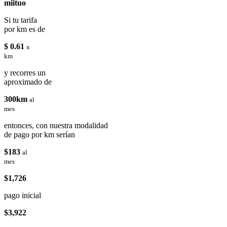
miituo
Si tu tarifa
por km es de
$ 0.61
x
km
y recorres un
aproximado de
300km
al
mes
entonces, con nuestra modalidad
de pago por km serían
$183
al
mes
$1,726
pago inicial
$3,922