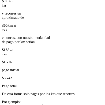
$ 0.56
x
km
y recorres un
aproximado de
300km
al
mes
entonces, con nuestra modalidad
de pago por km serían
$168
al
mes
$1,726
pago inicial
$3,742
Pago total
De esta forma solo pagas por los km que recorres.
Por ejemplo: