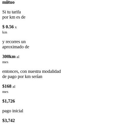
miituo
Si tu tarifa
por km es de
$ 0.56
x
km
y recorres un
aproximado de
300km
al
mes
entonces, con nuestra modalidad
de pago por km serían
$168
al
mes
$1,726
pago inicial
$3,742