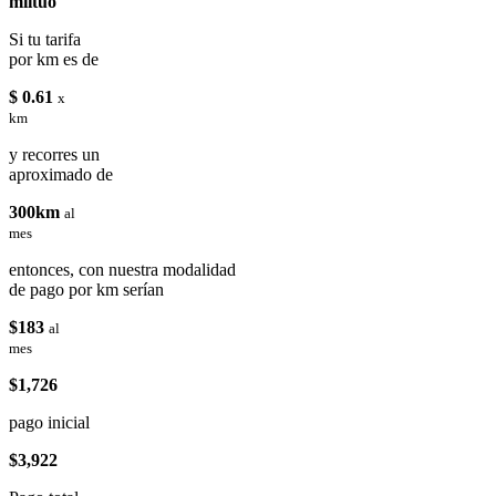
miituo
Si tu tarifa
por km es de
$ 0.61
x
km
y recorres un
aproximado de
300km
al
mes
entonces, con nuestra modalidad
de pago por km serían
$183
al
mes
$1,726
pago inicial
$3,922