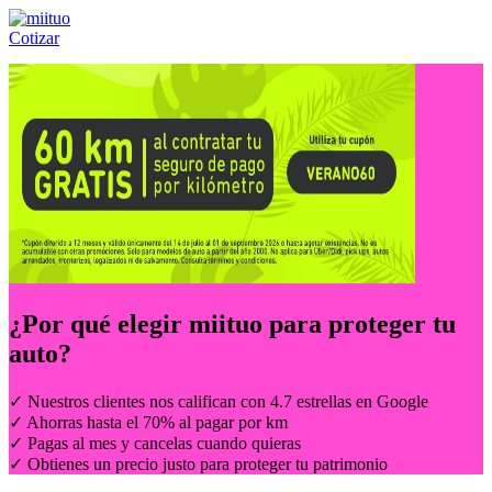
Cotizar
Llámanos al:
(55) 84-21-05-00
ó
800-953-00-59
¿Por qué elegir
miituo
para proteger tu
auto?
✓ Nuestros clientes nos califican con 4.7 estrellas en Google
✓ Ahorras hasta el 70% al pagar por km
✓ Pagas al mes y cancelas cuando quieras
✓ Obtienes un precio justo para proteger tu patrimonio