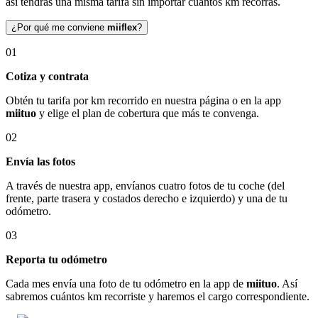
así tendrás una misma tarifa sin importar cuántos km recorras.
¿Por qué me conviene
miiflex
?
01
Cotiza y contrata
Obtén tu tarifa por km recorrido en nuestra página o en la app
miituo
y elige el plan de cobertura que más te convenga.
02
Envía las fotos
A través de nuestra app, envíanos cuatro fotos de tu coche (del
frente, parte trasera y costados derecho e izquierdo) y una de tu
odómetro.
03
Reporta tu odómetro
Cada mes envía una foto de tu odómetro en la app de
miituo
. Así
sabremos cuántos km recorriste y haremos el cargo correspondiente.