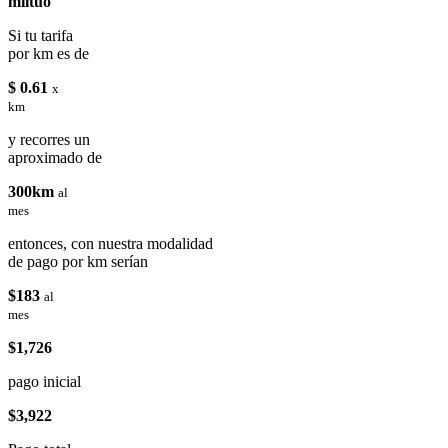
miituo
Si tu tarifa
por km es de
$ 0.61
x
km
y recorres un
aproximado de
300km
al
mes
entonces, con nuestra modalidad
de pago por km serían
$183
al
mes
$1,726
pago inicial
$3,922