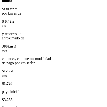
miituo
Si tu tarifa
por km es de
$ 0.42
x
km
y recorres un
aproximado de
300km
al
mes
entonces, con nuestra modalidad
de pago por km serían
$126
al
mes
$1,726
pago inicial
$3,238