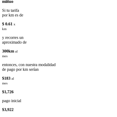
miituo
Si tu tarifa
por km es de
$ 0.61
x
km
y recorres un
aproximado de
300km
al
mes
entonces, con nuestra modalidad
de pago por km serían
$183
al
mes
$1,726
pago inicial
$3,922