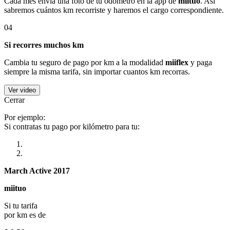
Cada mes envía una foto de tu odómetro en la app de
miituo
. Así
sabremos cuántos km recorriste y haremos el cargo correspondiente.
04
Si recorres muchos km
Cambia tu seguro de pago por km a la modalidad
miiflex
y paga
siempre la misma tarifa, sin importar cuantos km recorras.
Ver video
Cerrar
Por ejemplo:
Si contratas tu pago por kilómetro para tu:
March Active 2017
miituo
Si tu tarifa
por km es de