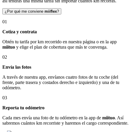
así tendrás una misma tarifa sin importar cuántos km recorras.
¿Por qué me conviene
miiflex
?
01
Cotiza y contrata
Obtén tu tarifa por km recorrido en nuestra página o en la app
miituo
y elige el plan de cobertura que más te convenga.
02
Envía las fotos
A través de nuestra app, envíanos cuatro fotos de tu coche (del
frente, parte trasera y costados derecho e izquierdo) y una de tu
odómetro.
03
Reporta tu odómetro
Cada mes envía una foto de tu odómetro en la app de
miituo
. Así
sabremos cuántos km recorriste y haremos el cargo correspondiente.