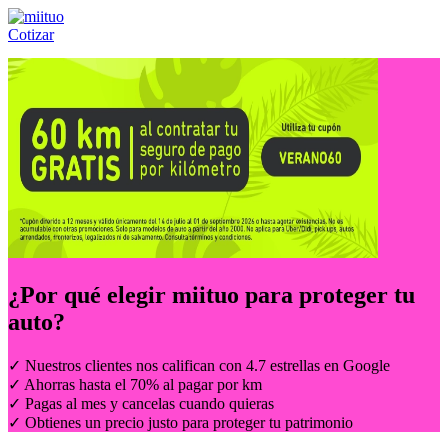
Cotizar
Llámanos al:
(55) 84-21-05-00
ó
800-953-00-59
¿Por qué elegir
miituo
para proteger tu
auto?
✓ Nuestros clientes nos califican con 4.7 estrellas en Google
✓ Ahorras hasta el 70% al pagar por km
✓ Pagas al mes y cancelas cuando quieras
✓ Obtienes un precio justo para proteger tu patrimonio