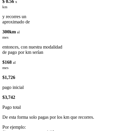
$ 0.56
x
km
y recorres un
aproximado de
300km
al
mes
entonces, con nuestra modalidad
de pago por km serían
$168
al
mes
$1,726
pago inicial
$3,742
Pago total
De esta forma solo pagas por los km que recorres.
Por ejemplo: