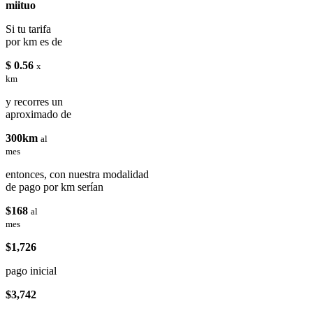
miituo
Si tu tarifa
por km es de
$ 0.56
x
km
y recorres un
aproximado de
300km
al
mes
entonces, con nuestra modalidad
de pago por km serían
$168
al
mes
$1,726
pago inicial
$3,742