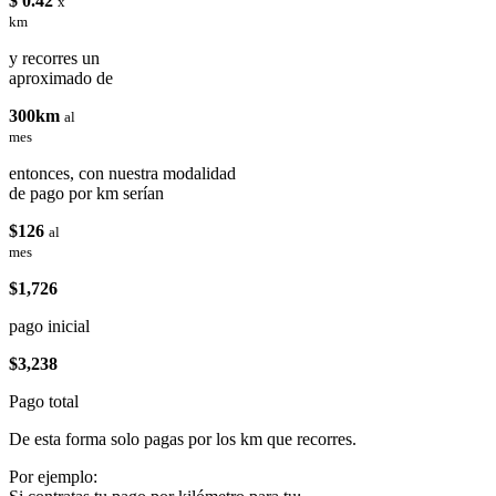
$ 0.42
x
km
y recorres un
aproximado de
300km
al
mes
entonces, con nuestra modalidad
de pago por km serían
$126
al
mes
$1,726
pago inicial
$3,238
Pago total
De esta forma solo pagas por los km que recorres.
Por ejemplo: