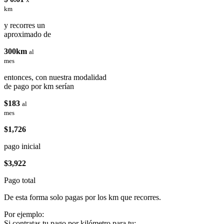
km
y recorres un
aproximado de
300km
al
mes
entonces, con nuestra modalidad
de pago por km serían
$183
al
mes
$1,726
pago inicial
$3,922
Pago total
De esta forma solo pagas por los km que recorres.
Por ejemplo:
Si contratas tu pago por kilómetro para tu: