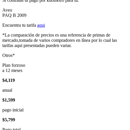
Si contratas tu pago por kilómetro para tu:
Aveo
PAQ B 2009
Encuentra tu tarifa
aqui
*La comparación de precios es una referencia de primas de
mercado,tomada de varios compradores en línea por lo cual las
tarifas aqui presentadas pueden variar.
Otros*
Plan forzoso
a 12 meses
$4,119
anual
$1,599
pago inicial
$5,799
Pago total