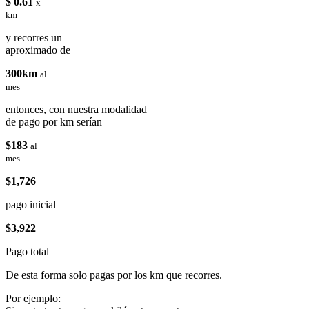
$ 0.61
x
km
y recorres un
aproximado de
300km
al
mes
entonces, con nuestra modalidad
de pago por km serían
$183
al
mes
$1,726
pago inicial
$3,922
Pago total
De esta forma solo pagas por los km que recorres.
Por ejemplo: