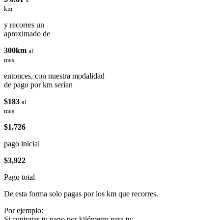
km
y recorres un
aproximado de
300km
al
mes
entonces, con nuestra modalidad
de pago por km serían
$183
al
mes
$1,726
pago inicial
$3,922
Pago total
De esta forma solo pagas por los km que recorres.
Por ejemplo:
Si contratas tu pago por kilómetro para tu: