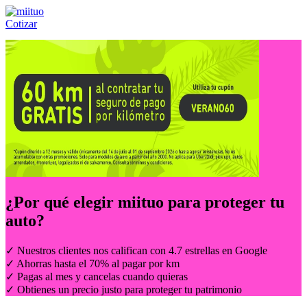
Cotizar
Llámanos al:
(55) 84-21-05-00
ó
800-953-00-59
¿Por qué elegir
miituo
para proteger tu
auto?
✓ Nuestros clientes nos califican con 4.7 estrellas en Google
✓ Ahorras hasta el 70% al pagar por km
✓ Pagas al mes y cancelas cuando quieras
✓ Obtienes un precio justo para proteger tu patrimonio