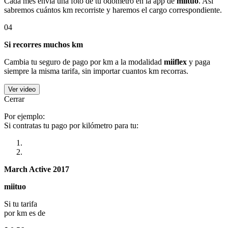
Cada mes envía una foto de tu odómetro en la app de
miituo
. Así
sabremos cuántos km recorriste y haremos el cargo correspondiente.
04
Si recorres muchos km
Cambia tu seguro de pago por km a la modalidad
miiflex
y paga
siempre la misma tarifa, sin importar cuantos km recorras.
Ver video
Cerrar
Por ejemplo:
Si contratas tu pago por kilómetro para tu:
March Active 2017
miituo
Si tu tarifa
por km es de