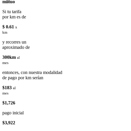
miituo
Si tu tarifa
por km es de
$ 0.61
x
km
y recorres un
aproximado de
300km
al
mes
entonces, con nuestra modalidad
de pago por km serían
$183
al
mes
$1,726
pago inicial
$3,922