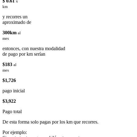
$ 0.61
x
km
y recorres un
aproximado de
300km
al
mes
entonces, con nuestra modalidad
de pago por km serían
$183
al
mes
$1,726
pago inicial
$3,922
Pago total
De esta forma solo pagas por los km que recorres.
Por ejemplo: