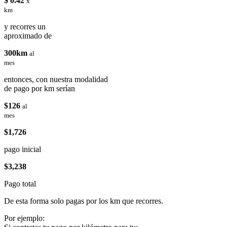
$ 0.42
x
km
y recorres un
aproximado de
300km
al
mes
entonces, con nuestra modalidad
de pago por km serían
$126
al
mes
$1,726
pago inicial
$3,238
Pago total
De esta forma solo pagas por los km que recorres.
Por ejemplo: