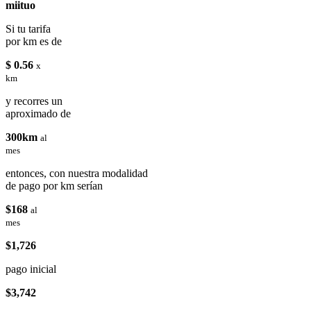
miituo
Si tu tarifa
por km es de
$ 0.56
x
km
y recorres un
aproximado de
300km
al
mes
entonces, con nuestra modalidad
de pago por km serían
$168
al
mes
$1,726
pago inicial
$3,742