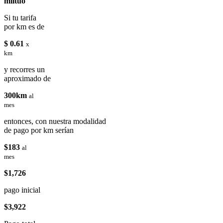
miituo
Si tu tarifa
por km es de
$ 0.61
x
km
y recorres un
aproximado de
300km
al
mes
entonces, con nuestra modalidad
de pago por km serían
$183
al
mes
$1,726
pago inicial
$3,922