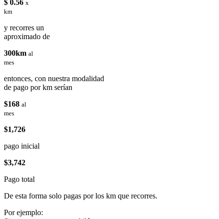
$ 0.56
x
km
y recorres un
aproximado de
300km
al
mes
entonces, con nuestra modalidad
de pago por km serían
$168
al
mes
$1,726
pago inicial
$3,742
Pago total
De esta forma solo pagas por los km que recorres.
Por ejemplo: