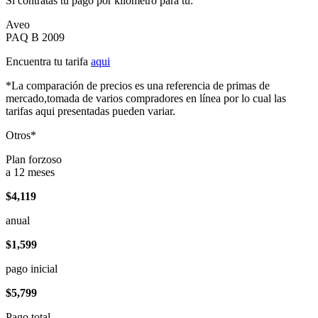
Si contratas tu pago por kilómetro para tu:
Aveo
PAQ B 2009
Encuentra tu tarifa
aqui
*La comparación de precios es una referencia de primas de
mercado,tomada de varios compradores en línea por lo cual las
tarifas aqui presentadas pueden variar.
Otros*
Plan forzoso
a 12 meses
$4,119
anual
$1,599
pago inicial
$5,799
Pago total