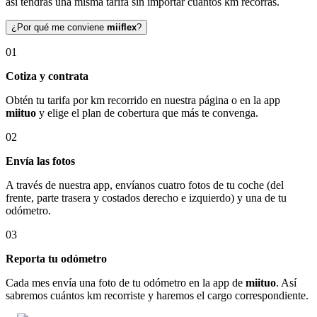
así tendrás una misma tarifa sin importar cuántos km recorras.
¿Por qué me conviene
miiflex
?
01
Cotiza y contrata
Obtén tu tarifa por km recorrido en nuestra página o en la app
miituo
y elige el plan de cobertura que más te convenga.
02
Envía las fotos
A través de nuestra app, envíanos cuatro fotos de tu coche (del
frente, parte trasera y costados derecho e izquierdo) y una de tu
odómetro.
03
Reporta tu odómetro
Cada mes envía una foto de tu odómetro en la app de
miituo
. Así
sabremos cuántos km recorriste y haremos el cargo correspondiente.