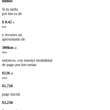
miituo
Si tu tarifa
por km es de
$ 0.42
x
km
y recorres un
aproximado de
300km
al
mes
entonces, con nuestra modalidad
de pago por km serían
$126
al
mes
$1,726
pago inicial
$3,238