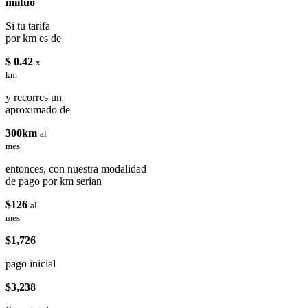
miituo
Si tu tarifa
por km es de
$ 0.42
x
km
y recorres un
aproximado de
300km
al
mes
entonces, con nuestra modalidad
de pago por km serían
$126
al
mes
$1,726
pago inicial
$3,238