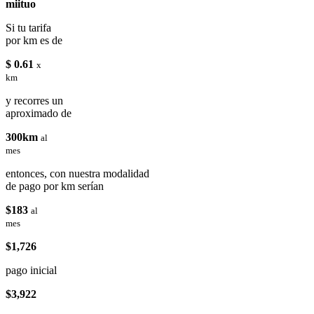
miituo
Si tu tarifa
por km es de
$ 0.61
x
km
y recorres un
aproximado de
300km
al
mes
entonces, con nuestra modalidad
de pago por km serían
$183
al
mes
$1,726
pago inicial
$3,922