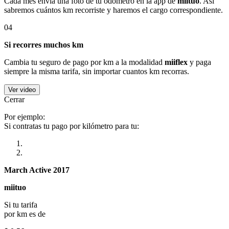
Cada mes envía una foto de tu odómetro en la app de
miituo
. Así
sabremos cuántos km recorriste y haremos el cargo correspondiente.
04
Si recorres muchos km
Cambia tu seguro de pago por km a la modalidad
miiflex
y paga
siempre la misma tarifa, sin importar cuantos km recorras.
Ver video
Cerrar
Por ejemplo:
Si contratas tu pago por kilómetro para tu:
March Active 2017
miituo
Si tu tarifa
por km es de