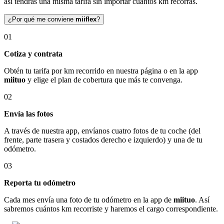
así tendrás una misma tarifa sin importar cuántos km recorras.
¿Por qué me conviene
miiflex
?
01
Cotiza y contrata
Obtén tu tarifa por km recorrido en nuestra página o en la app
miituo
y elige el plan de cobertura que más te convenga.
02
Envía las fotos
A través de nuestra app, envíanos cuatro fotos de tu coche (del
frente, parte trasera y costados derecho e izquierdo) y una de tu
odómetro.
03
Reporta tu odómetro
Cada mes envía una foto de tu odómetro en la app de
miituo
. Así
sabremos cuántos km recorriste y haremos el cargo correspondiente.