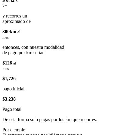
$ 0.42
x
km
y recorres un
aproximado de
300km
al
mes
entonces, con nuestra modalidad
de pago por km serían
$126
al
mes
$1,726
pago inicial
$3,238
Pago total
De esta forma solo pagas por los km que recorres.
Por ejemplo: