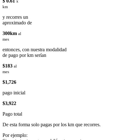
$ 0.61
x
km
y recorres un
aproximado de
300km
al
mes
entonces, con nuestra modalidad
de pago por km serían
$183
al
mes
$1,726
pago inicial
$3,922
Pago total
De esta forma solo pagas por los km que recorres.
Por ejemplo: