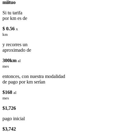
miituo
Si tu tarifa
por km es de
$ 0.56
x
km
y recorres un
aproximado de
300km
al
mes
entonces, con nuestra modalidad
de pago por km serían
$168
al
mes
$1,726
pago inicial
$3,742