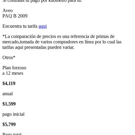
Si contratas tu pago por kilómetro para tu:
Aveo
PAQ B 2009
Encuentra tu tarifa
aqui
*La comparación de precios es una referencia de primas de
mercado,tomada de varios compradores en línea por lo cual las
tarifas aqui presentadas pueden variar.
Otros*
Plan forzoso
a 12 meses
$4,119
anual
$1,599
pago inicial
$5,799
Pago total