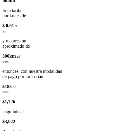
miituo
Si tu tarifa
por km es de
$ 0.61
x
km
y recorres un
aproximado de
300km
al
mes
entonces, con nuestra modalidad
de pago por km serían
$183
al
mes
$1,726
pago inicial
$3,922