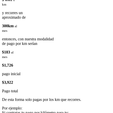
km
y recorres un
aproximado de
300km
al
mes
entonces, con nuestra modalidad
de pago por km serían
$183
al
mes
$1,726
pago inicial
$3,922
Pago total
De esta forma solo pagas por los km que recorres.
Por ejemplo:
Si contratas tu pago por kilómetro para tu: