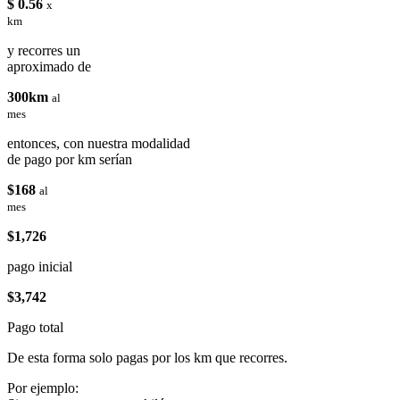
$ 0.56
x
km
y recorres un
aproximado de
300km
al
mes
entonces, con nuestra modalidad
de pago por km serían
$168
al
mes
$1,726
pago inicial
$3,742
Pago total
De esta forma solo pagas por los km que recorres.
Por ejemplo: