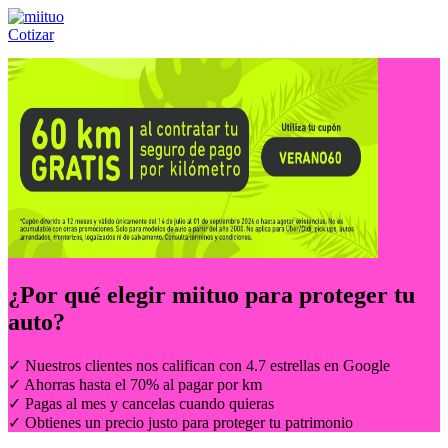
Cotizar
Llámanos al:
(55) 84-21-05-00
ó
800-953-00-59
¿Por qué elegir
miituo
para proteger tu
auto?
✓ Nuestros clientes nos califican con 4.7 estrellas en Google
✓ Ahorras hasta el 70% al pagar por km
✓ Pagas al mes y cancelas cuando quieras
✓ Obtienes un precio justo para proteger tu patrimonio