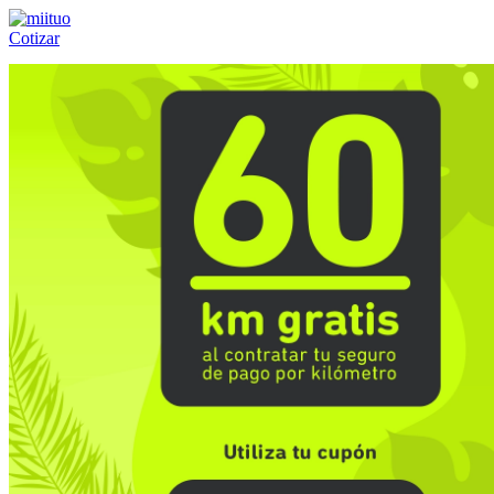
Cotizar
Llámanos al:
(55) 84-21-05-00
ó
800-953-00-59