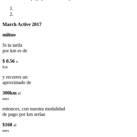
March Active 2017
miituo
Si tu tarifa
por km es de
$ 0.56
x
km
y recorres un
aproximado de
300km
al
mes
entonces, con nuestra modalidad
de pago por km serían
$168
al
mes