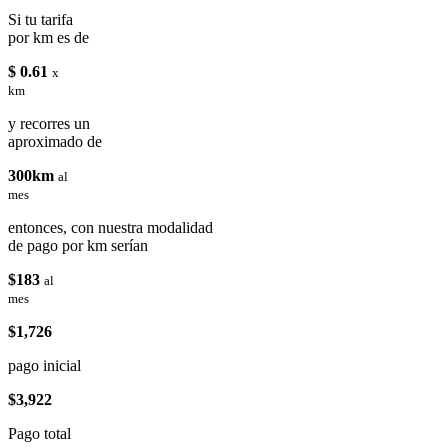
Si tu tarifa
por km es de
$ 0.61
x
km
y recorres un
aproximado de
300km
al
mes
entonces, con nuestra modalidad
de pago por km serían
$183
al
mes
$1,726
pago inicial
$3,922
Pago total