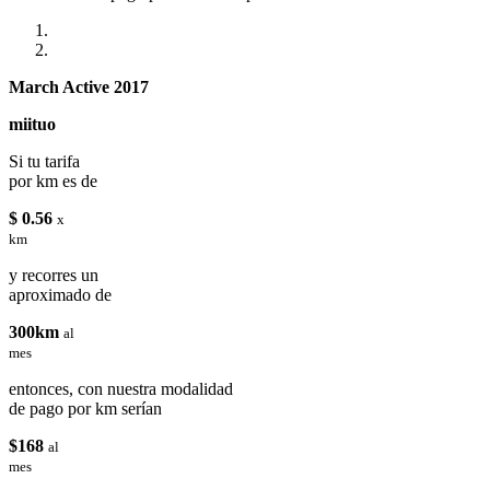
March Active 2017
miituo
Si tu tarifa
por km es de
$ 0.56
x
km
y recorres un
aproximado de
300km
al
mes
entonces, con nuestra modalidad
de pago por km serían
$168
al
mes