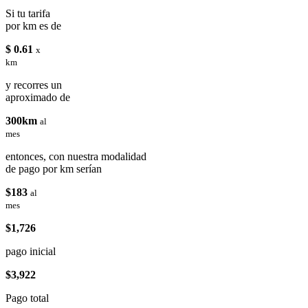
Si tu tarifa
por km es de
$ 0.61
x
km
y recorres un
aproximado de
300km
al
mes
entonces, con nuestra modalidad
de pago por km serían
$183
al
mes
$1,726
pago inicial
$3,922
Pago total