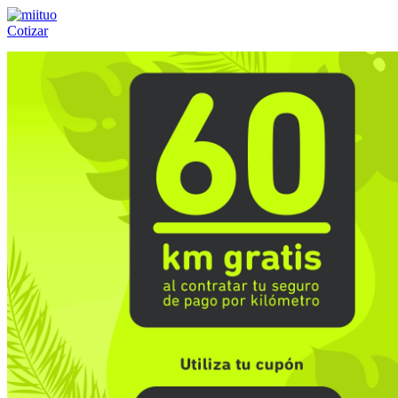
Cotizar
Llámanos al:
(55) 84-21-05-00
ó
800-953-00-59