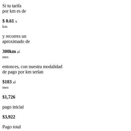
Si tu tarifa
por km es de
$ 0.61
x
km
y recorres un
aproximado de
300km
al
mes
entonces, con nuestra modalidad
de pago por km serían
$183
al
mes
$1,726
pago inicial
$3,922
Pago total