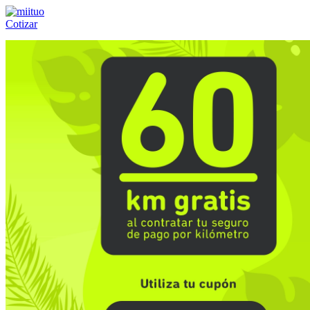
Cotizar
Llámanos al:
(55) 84-21-05-00
ó
800-953-00-59