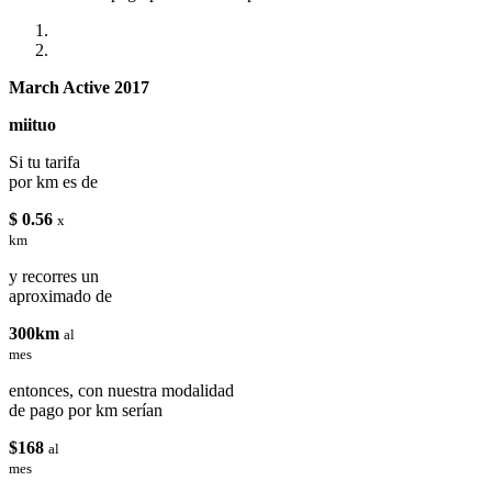
March Active 2017
miituo
Si tu tarifa
por km es de
$ 0.56
x
km
y recorres un
aproximado de
300km
al
mes
entonces, con nuestra modalidad
de pago por km serían
$168
al
mes