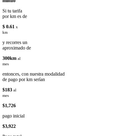
miituo
Si tu tarifa
por km es de
$ 0.61
x
km
y recorres un
aproximado de
300km
al
mes
entonces, con nuestra modalidad
de pago por km serían
$183
al
mes
$1,726
pago inicial
$3,922