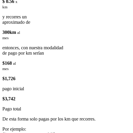
$ 0.56
x
km
y recorres un
aproximado de
300km
al
mes
entonces, con nuestra modalidad
de pago por km serían
$168
al
mes
$1,726
pago inicial
$3,742
Pago total
De esta forma solo pagas por los km que recorres.
Por ejemplo: