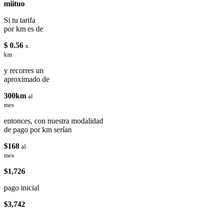
miituo
Si tu tarifa
por km es de
$ 0.56
x
km
y recorres un
aproximado de
300km
al
mes
entonces, con nuestra modalidad
de pago por km serían
$168
al
mes
$1,726
pago inicial
$3,742