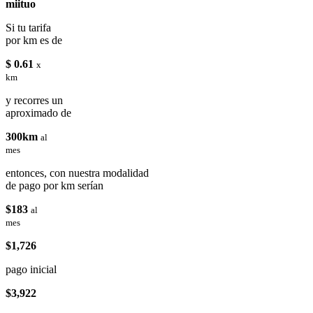
miituo
Si tu tarifa
por km es de
$ 0.61
x
km
y recorres un
aproximado de
300km
al
mes
entonces, con nuestra modalidad
de pago por km serían
$183
al
mes
$1,726
pago inicial
$3,922