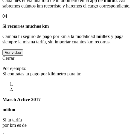
Cada mes envía una foto de tu odómetro en la app de
miituo
. Así
sabremos cuántos km recorriste y haremos el cargo correspondiente.
04
Si recorres muchos km
Cambia tu seguro de pago por km a la modalidad
miiflex
y paga
siempre la misma tarifa, sin importar cuantos km recorras.
Ver video
Cerrar
Por ejemplo:
Si contratas tu pago por kilómetro para tu:
March Active 2017
miituo
Si tu tarifa
por km es de