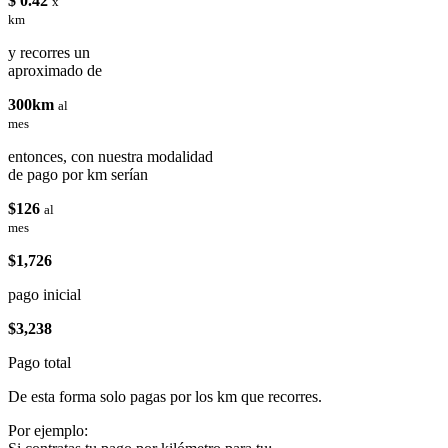
$ 0.42
x
km
y recorres un
aproximado de
300km
al
mes
entonces, con nuestra modalidad
de pago por km serían
$126
al
mes
$1,726
pago inicial
$3,238
Pago total
De esta forma solo pagas por los km que recorres.
Por ejemplo: