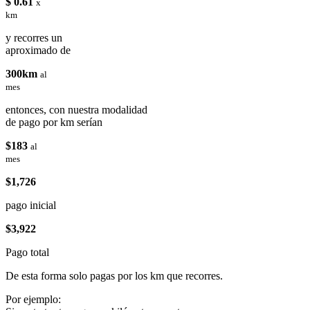
$ 0.61
x
km
y recorres un
aproximado de
300km
al
mes
entonces, con nuestra modalidad
de pago por km serían
$183
al
mes
$1,726
pago inicial
$3,922
Pago total
De esta forma solo pagas por los km que recorres.
Por ejemplo: