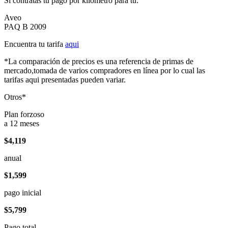
Si contratas tu pago por kilómetro para tu:
Aveo
PAQ B 2009
Encuentra tu tarifa
aqui
*La comparación de precios es una referencia de primas de
mercado,tomada de varios compradores en línea por lo cual las
tarifas aqui presentadas pueden variar.
Otros*
Plan forzoso
a 12 meses
$4,119
anual
$1,599
pago inicial
$5,799
Pago total