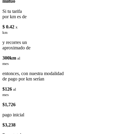
miituo
Si tu tarifa
por km es de
$ 0.42
x
km
y recorres un
aproximado de
300km
al
mes
entonces, con nuestra modalidad
de pago por km serían
$126
al
mes
$1,726
pago inicial
$3,238