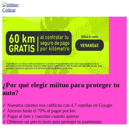
Cotizar
Llámanos al:
(55) 84-21-05-00
ó
800-953-00-59
¿Por qué elegir
miituo
para proteger tu
auto?
✓ Nuestros clientes nos califican con 4.7 estrellas en Google
✓ Ahorras hasta el 70% al pagar por km
✓ Pagas al mes y cancelas cuando quieras
✓ Obtienes un precio justo para proteger tu patrimonio