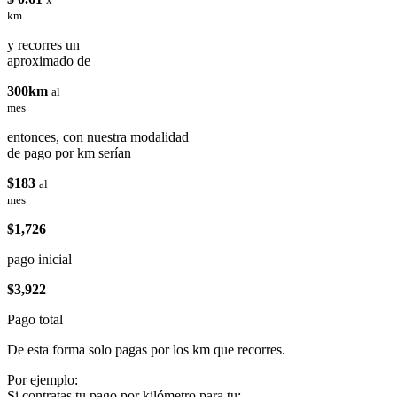
km
y recorres un
aproximado de
300km
al
mes
entonces, con nuestra modalidad
de pago por km serían
$183
al
mes
$1,726
pago inicial
$3,922
Pago total
De esta forma solo pagas por los km que recorres.
Por ejemplo:
Si contratas tu pago por kilómetro para tu: