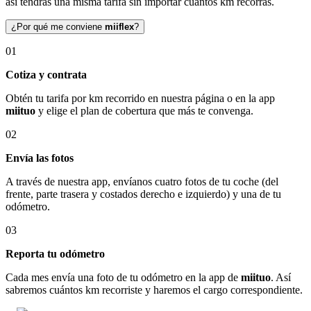
así tendrás una misma tarifa sin importar cuántos km recorras.
¿Por qué me conviene
miiflex
?
01
Cotiza y contrata
Obtén tu tarifa por km recorrido en nuestra página o en la app
miituo
y elige el plan de cobertura que más te convenga.
02
Envía las fotos
A través de nuestra app, envíanos cuatro fotos de tu coche (del
frente, parte trasera y costados derecho e izquierdo) y una de tu
odómetro.
03
Reporta tu odómetro
Cada mes envía una foto de tu odómetro en la app de
miituo
. Así
sabremos cuántos km recorriste y haremos el cargo correspondiente.