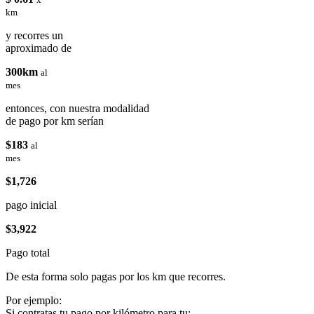
km
y recorres un
aproximado de
300km
al
mes
entonces, con nuestra modalidad
de pago por km serían
$183
al
mes
$1,726
pago inicial
$3,922
Pago total
De esta forma solo pagas por los km que recorres.
Por ejemplo:
Si contratas tu pago por kilómetro para tu: