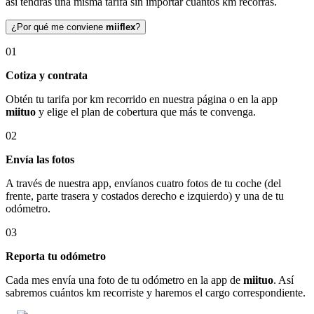
así tendrás una misma tarifa sin importar cuántos km recorras.
¿Por qué me conviene
miiflex
?
01
Cotiza y contrata
Obtén tu tarifa por km recorrido en nuestra página o en la app
miituo
y elige el plan de cobertura que más te convenga.
02
Envía las fotos
A través de nuestra app, envíanos cuatro fotos de tu coche (del
frente, parte trasera y costados derecho e izquierdo) y una de tu
odómetro.
03
Reporta tu odómetro
Cada mes envía una foto de tu odómetro en la app de
miituo
. Así
sabremos cuántos km recorriste y haremos el cargo correspondiente.