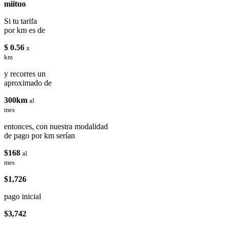
miituo
Si tu tarifa
por km es de
$ 0.56
x
km
y recorres un
aproximado de
300km
al
mes
entonces, con nuestra modalidad
de pago por km serían
$168
al
mes
$1,726
pago inicial
$3,742