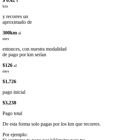
$ 0.42
x
km
y recorres un
aproximado de
300km
al
mes
entonces, con nuestra modalidad
de pago por km serían
$126
al
mes
$1,726
pago inicial
$3,238
Pago total
De esta forma solo pagas por los km que recorres.
Por ejemplo: