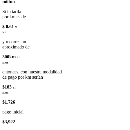
miituo
Si tu tarifa
por km es de
$ 0.61
x
km
y recorres un
aproximado de
300km
al
mes
entonces, con nuestra modalidad
de pago por km serían
$183
al
mes
$1,726
pago inicial
$3,922