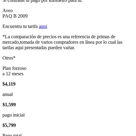
Si contratas tu pago por kilómetro para tu:
Aveo
PAQ B 2009
Encuentra tu tarifa
aqui
*La comparación de precios es una referencia de primas de
mercado,tomada de varios compradores en línea por lo cual las
tarifas aqui presentadas pueden variar.
Otros*
Plan forzoso
a 12 meses
$4,119
anual
$1,599
pago inicial
$5,799
Pago total