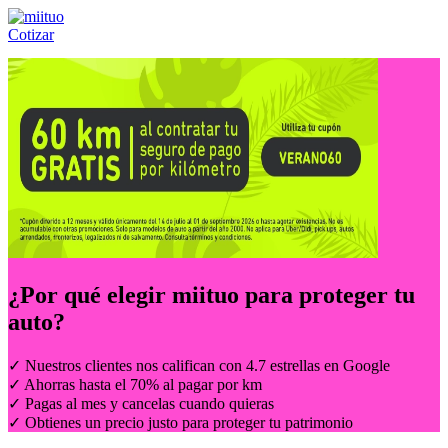
Cotizar
Llámanos al:
(55) 84-21-05-00
ó
800-953-00-59
¿Por qué elegir
miituo
para proteger tu
auto?
✓ Nuestros clientes nos califican con 4.7 estrellas en Google
✓ Ahorras hasta el 70% al pagar por km
✓ Pagas al mes y cancelas cuando quieras
✓ Obtienes un precio justo para proteger tu patrimonio