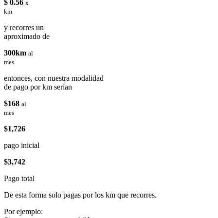
$ 0.56
x
km
y recorres un
aproximado de
300km
al
mes
entonces, con nuestra modalidad
de pago por km serían
$168
al
mes
$1,726
pago inicial
$3,742
Pago total
De esta forma solo pagas por los km que recorres.
Por ejemplo: