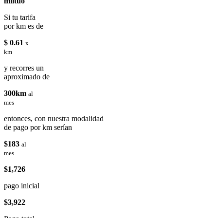
miituo
Si tu tarifa
por km es de
$ 0.61
x
km
y recorres un
aproximado de
300km
al
mes
entonces, con nuestra modalidad
de pago por km serían
$183
al
mes
$1,726
pago inicial
$3,922