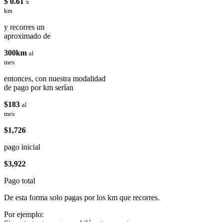
$ 0.61
x
km
y recorres un
aproximado de
300km
al
mes
entonces, con nuestra modalidad
de pago por km serían
$183
al
mes
$1,726
pago inicial
$3,922
Pago total
De esta forma solo pagas por los km que recorres.
Por ejemplo: