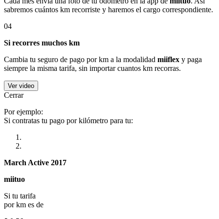
Cada mes envía una foto de tu odómetro en la app de
miituo
. Así
sabremos cuántos km recorriste y haremos el cargo correspondiente.
04
Si recorres muchos km
Cambia tu seguro de pago por km a la modalidad
miiflex
y paga
siempre la misma tarifa, sin importar cuantos km recorras.
Ver video
Cerrar
Por ejemplo:
Si contratas tu pago por kilómetro para tu:
March Active 2017
miituo
Si tu tarifa
por km es de