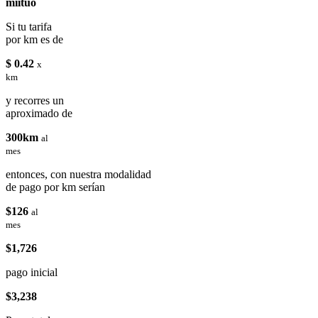
miituo
Si tu tarifa
por km es de
$ 0.42
x
km
y recorres un
aproximado de
300km
al
mes
entonces, con nuestra modalidad
de pago por km serían
$126
al
mes
$1,726
pago inicial
$3,238