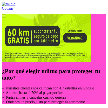
Cotizar
Llámanos al:
(55) 84-21-05-00
ó
800-953-00-59
¿Por qué elegir
miituo
para proteger tu
auto?
✓ Nuestros clientes nos califican con 4.7 estrellas en Google
✓ Ahorras hasta el 70% al pagar por km
✓ Pagas al mes y cancelas cuando quieras
✓ Obtienes un precio justo para proteger tu patrimonio