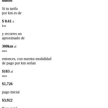
miituo
Si tu tarifa
por km es de
$ 0.61
x
km
y recorres un
aproximado de
300km
al
mes
entonces, con nuestra modalidad
de pago por km serían
$183
al
mes
$1,726
pago inicial
$3,922