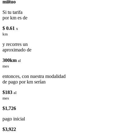
miituo
Si tu tarifa
por km es de
$ 0.61
x
km
y recorres un
aproximado de
300km
al
mes
entonces, con nuestra modalidad
de pago por km serían
$183
al
mes
$1,726
pago inicial
$3,922