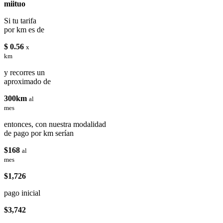
miituo
Si tu tarifa
por km es de
$ 0.56
x
km
y recorres un
aproximado de
300km
al
mes
entonces, con nuestra modalidad
de pago por km serían
$168
al
mes
$1,726
pago inicial
$3,742