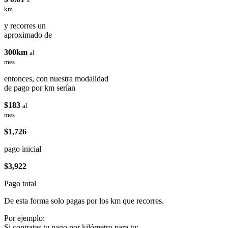
km
y recorres un
aproximado de
300km
al
mes
entonces, con nuestra modalidad
de pago por km serían
$183
al
mes
$1,726
pago inicial
$3,922
Pago total
De esta forma solo pagas por los km que recorres.
Por ejemplo:
Si contratas tu pago por kilómetro para tu: