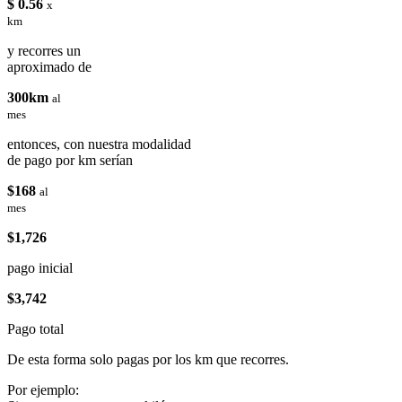
$ 0.56
x
km
y recorres un
aproximado de
300km
al
mes
entonces, con nuestra modalidad
de pago por km serían
$168
al
mes
$1,726
pago inicial
$3,742
Pago total
De esta forma solo pagas por los km que recorres.
Por ejemplo: