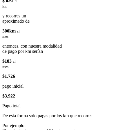
$ 0.61
x
km
y recorres un
aproximado de
300km
al
mes
entonces, con nuestra modalidad
de pago por km serían
$183
al
mes
$1,726
pago inicial
$3,922
Pago total
De esta forma solo pagas por los km que recorres.
Por ejemplo: