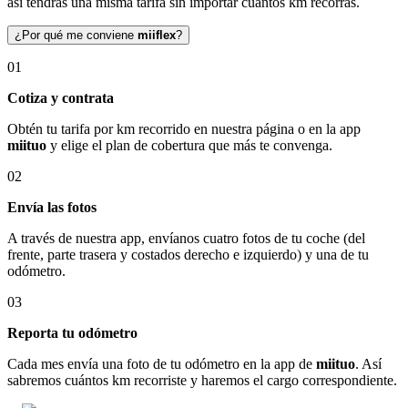
así tendrás una misma tarifa sin importar cuántos km recorras.
¿Por qué me conviene
miiflex
?
01
Cotiza y contrata
Obtén tu tarifa por km recorrido en nuestra página o en la app
miituo
y elige el plan de cobertura que más te convenga.
02
Envía las fotos
A través de nuestra app, envíanos cuatro fotos de tu coche (del
frente, parte trasera y costados derecho e izquierdo) y una de tu
odómetro.
03
Reporta tu odómetro
Cada mes envía una foto de tu odómetro en la app de
miituo
. Así
sabremos cuántos km recorriste y haremos el cargo correspondiente.