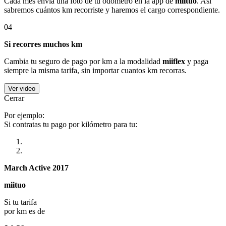
Cada mes envía una foto de tu odómetro en la app de
miituo
. Así
sabremos cuántos km recorriste y haremos el cargo correspondiente.
04
Si recorres muchos km
Cambia tu seguro de pago por km a la modalidad
miiflex
y paga
siempre la misma tarifa, sin importar cuantos km recorras.
Ver video
Cerrar
Por ejemplo:
Si contratas tu pago por kilómetro para tu:
March Active 2017
miituo
Si tu tarifa
por km es de