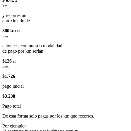
$ 0.42
x
km
y recorres un
aproximado de
300km
al
mes
entonces, con nuestra modalidad
de pago por km serían
$126
al
mes
$1,726
pago inicial
$3,238
Pago total
De esta forma solo pagas por los km que recorres.
Por ejemplo: