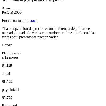
Si contratas tu pago por kilómetro para tu:
Aveo
PAQ B 2009
Encuentra tu tarifa
aqui
*La comparación de precios es una referencia de primas de
mercado,tomada de varios compradores en línea por lo cual las
tarifas aqui presentadas pueden variar.
Otros*
Plan forzoso
a 12 meses
$4,119
anual
$1,599
pago inicial
$5,799
Pago total