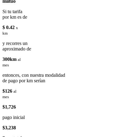
miituo
Si tu tarifa
por km es de
$ 0.42
x
km
y recorres un
aproximado de
300km
al
mes
entonces, con nuestra modalidad
de pago por km serían
$126
al
mes
$1,726
pago inicial
$3,238