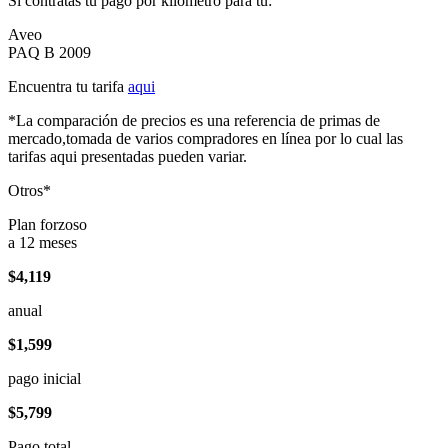
Si contratas tu pago por kilómetro para tu:
Aveo
PAQ B 2009
Encuentra tu tarifa
aqui
*La comparación de precios es una referencia de primas de
mercado,tomada de varios compradores en línea por lo cual las
tarifas aqui presentadas pueden variar.
Otros*
Plan forzoso
a 12 meses
$4,119
anual
$1,599
pago inicial
$5,799
Pago total