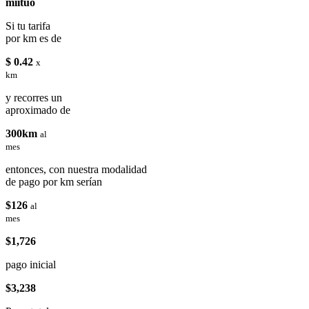
miituo
Si tu tarifa
por km es de
$ 0.42
x
km
y recorres un
aproximado de
300km
al
mes
entonces, con nuestra modalidad
de pago por km serían
$126
al
mes
$1,726
pago inicial
$3,238