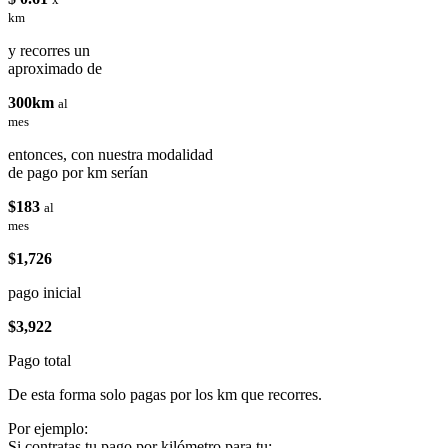
km
y recorres un
aproximado de
300km
al
mes
entonces, con nuestra modalidad
de pago por km serían
$183
al
mes
$1,726
pago inicial
$3,922
Pago total
De esta forma solo pagas por los km que recorres.
Por ejemplo:
Si contratas tu pago por kilómetro para tu: