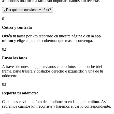
así tendrás una misma tarifa sin importar cuántos km recorras.
¿Por qué me conviene
miiflex
?
01
Cotiza y contrata
Obtén tu tarifa por km recorrido en nuestra página o en la app
miituo
y elige el plan de cobertura que más te convenga.
02
Envía las fotos
A través de nuestra app, envíanos cuatro fotos de tu coche (del
frente, parte trasera y costados derecho e izquierdo) y una de tu
odómetro.
03
Reporta tu odómetro
Cada mes envía una foto de tu odómetro en la app de
miituo
. Así
sabremos cuántos km recorriste y haremos el cargo correspondiente.