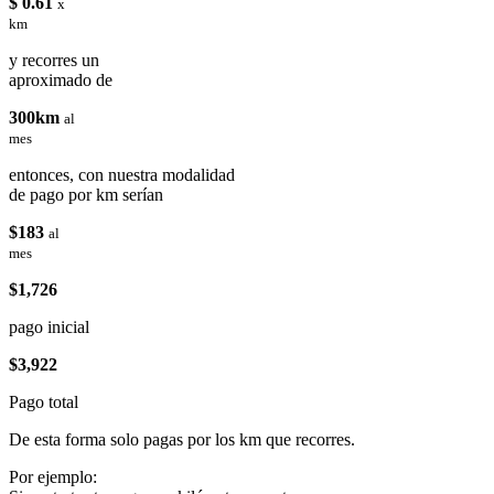
$ 0.61
x
km
y recorres un
aproximado de
300km
al
mes
entonces, con nuestra modalidad
de pago por km serían
$183
al
mes
$1,726
pago inicial
$3,922
Pago total
De esta forma solo pagas por los km que recorres.
Por ejemplo: