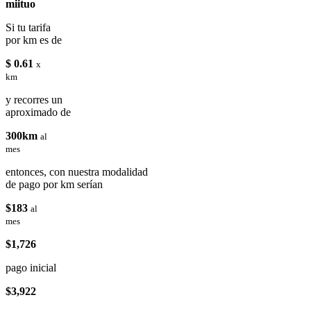
miituo
Si tu tarifa
por km es de
$ 0.61
x
km
y recorres un
aproximado de
300km
al
mes
entonces, con nuestra modalidad
de pago por km serían
$183
al
mes
$1,726
pago inicial
$3,922