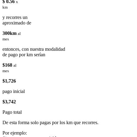
$ 0.56
x
km
y recorres un
aproximado de
300km
al
mes
entonces, con nuestra modalidad
de pago por km serían
$168
al
mes
$1,726
pago inicial
$3,742
Pago total
De esta forma solo pagas por los km que recorres.
Por ejemplo: