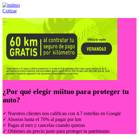
Cotizar
Llámanos al:
(55) 84-21-05-00
ó
800-953-00-59
¿Por qué elegir
miituo
para proteger tu
auto?
✓ Nuestros clientes nos califican con 4.7 estrellas en Google
✓ Ahorras hasta el 70% al pagar por km
✓ Pagas al mes y cancelas cuando quieras
✓ Obtienes un precio justo para proteger tu patrimonio