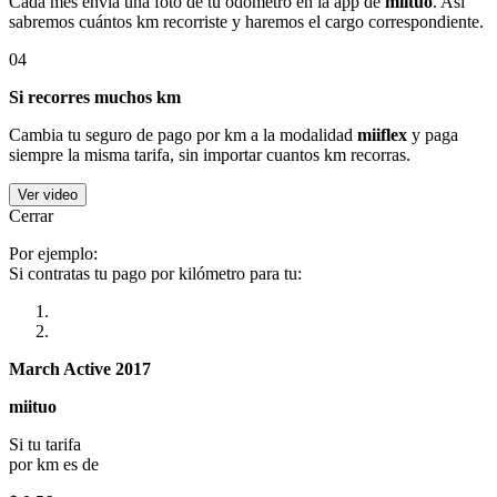
Cada mes envía una foto de tu odómetro en la app de
miituo
. Así
sabremos cuántos km recorriste y haremos el cargo correspondiente.
04
Si recorres muchos km
Cambia tu seguro de pago por km a la modalidad
miiflex
y paga
siempre la misma tarifa, sin importar cuantos km recorras.
Ver video
Cerrar
Por ejemplo:
Si contratas tu pago por kilómetro para tu:
March Active 2017
miituo
Si tu tarifa
por km es de