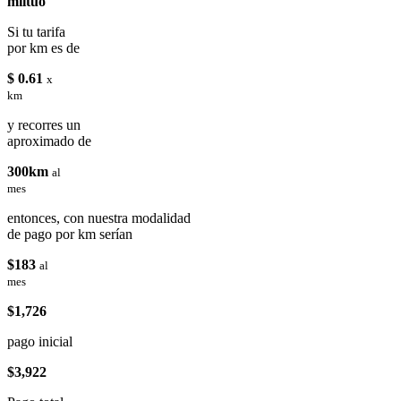
miituo
Si tu tarifa
por km es de
$ 0.61
x
km
y recorres un
aproximado de
300km
al
mes
entonces, con nuestra modalidad
de pago por km serían
$183
al
mes
$1,726
pago inicial
$3,922