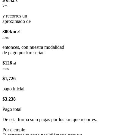
$ 0.42
x
km
y recorres un
aproximado de
300km
al
mes
entonces, con nuestra modalidad
de pago por km serían
$126
al
mes
$1,726
pago inicial
$3,238
Pago total
De esta forma solo pagas por los km que recorres.
Por ejemplo: