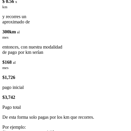
$ 0.56
x
km
y recorres un
aproximado de
300km
al
mes
entonces, con nuestra modalidad
de pago por km serían
$168
al
mes
$1,726
pago inicial
$3,742
Pago total
De esta forma solo pagas por los km que recorres.
Por ejemplo: