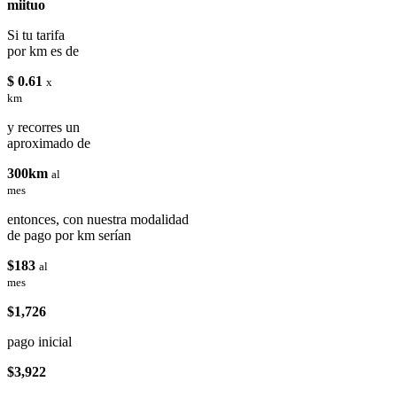
miituo
Si tu tarifa
por km es de
$ 0.61
x
km
y recorres un
aproximado de
300km
al
mes
entonces, con nuestra modalidad
de pago por km serían
$183
al
mes
$1,726
pago inicial
$3,922