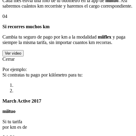
Cada mes envía una foto de tu odómetro en la app de
miituo
. Así
sabremos cuántos km recorriste y haremos el cargo correspondiente.
04
Si recorres muchos km
Cambia tu seguro de pago por km a la modalidad
miiflex
y paga
siempre la misma tarifa, sin importar cuantos km recorras.
Ver video
Cerrar
Por ejemplo:
Si contratas tu pago por kilómetro para tu:
March Active 2017
miituo
Si tu tarifa
por km es de