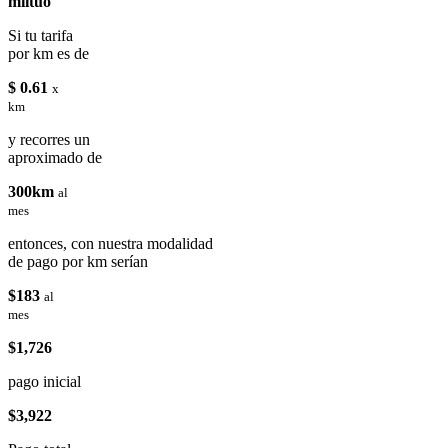
miituo
Si tu tarifa
por km es de
$ 0.61
x
km
y recorres un
aproximado de
300km
al
mes
entonces, con nuestra modalidad
de pago por km serían
$183
al
mes
$1,726
pago inicial
$3,922