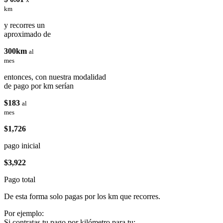
km
y recorres un
aproximado de
300km
al
mes
entonces, con nuestra modalidad
de pago por km serían
$183
al
mes
$1,726
pago inicial
$3,922
Pago total
De esta forma solo pagas por los km que recorres.
Por ejemplo:
Si contratas tu pago por kilómetro para tu: