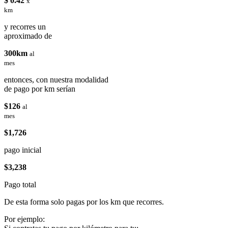
$ 0.42
x
km
y recorres un
aproximado de
300km
al
mes
entonces, con nuestra modalidad
de pago por km serían
$126
al
mes
$1,726
pago inicial
$3,238
Pago total
De esta forma solo pagas por los km que recorres.
Por ejemplo: