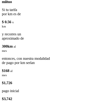
miituo
Si tu tarifa
por km es de
$ 0.56
x
km
y recorres un
aproximado de
300km
al
mes
entonces, con nuestra modalidad
de pago por km serían
$168
al
mes
$1,726
pago inicial
$3,742