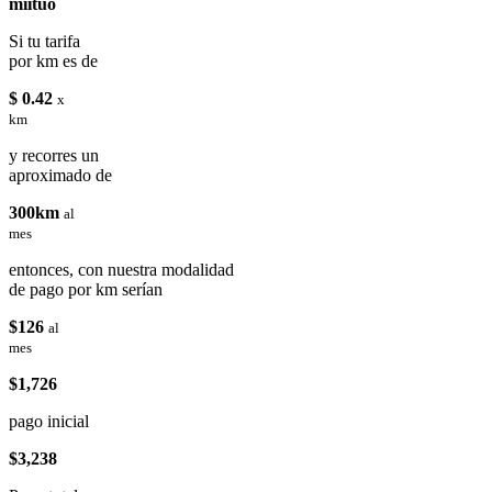
miituo
Si tu tarifa
por km es de
$ 0.42
x
km
y recorres un
aproximado de
300km
al
mes
entonces, con nuestra modalidad
de pago por km serían
$126
al
mes
$1,726
pago inicial
$3,238