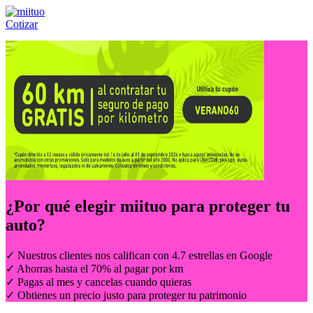
Cotizar
Llámanos al:
(55) 84-21-05-00
ó
800-953-00-59
¿Por qué elegir
miituo
para proteger tu
auto?
✓ Nuestros clientes nos califican con 4.7 estrellas en Google
✓ Ahorras hasta el 70% al pagar por km
✓ Pagas al mes y cancelas cuando quieras
✓ Obtienes un precio justo para proteger tu patrimonio