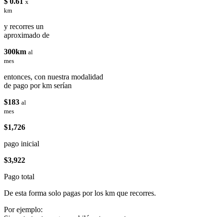
$ 0.61
x
km
y recorres un
aproximado de
300km
al
mes
entonces, con nuestra modalidad
de pago por km serían
$183
al
mes
$1,726
pago inicial
$3,922
Pago total
De esta forma solo pagas por los km que recorres.
Por ejemplo: