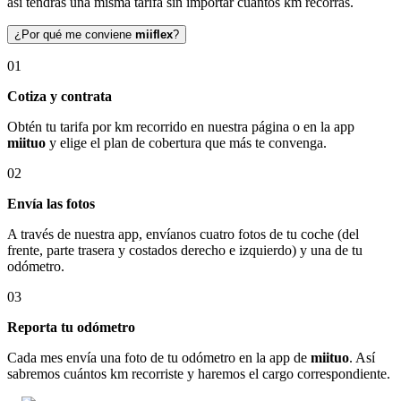
así tendrás una misma tarifa sin importar cuántos km recorras.
¿Por qué me conviene
miiflex
?
01
Cotiza y contrata
Obtén tu tarifa por km recorrido en nuestra página o en la app
miituo
y elige el plan de cobertura que más te convenga.
02
Envía las fotos
A través de nuestra app, envíanos cuatro fotos de tu coche (del
frente, parte trasera y costados derecho e izquierdo) y una de tu
odómetro.
03
Reporta tu odómetro
Cada mes envía una foto de tu odómetro en la app de
miituo
. Así
sabremos cuántos km recorriste y haremos el cargo correspondiente.