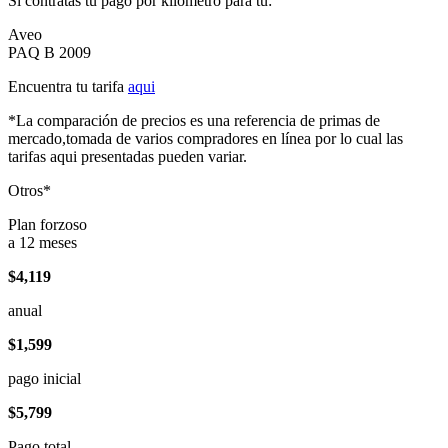
Si contratas tu pago por kilómetro para tu:
Aveo
PAQ B 2009
Encuentra tu tarifa
aqui
*La comparación de precios es una referencia de primas de
mercado,tomada de varios compradores en línea por lo cual las
tarifas aqui presentadas pueden variar.
Otros*
Plan forzoso
a 12 meses
$4,119
anual
$1,599
pago inicial
$5,799
Pago total