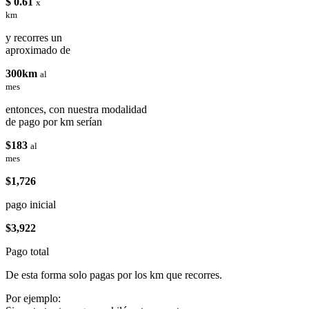
$ 0.61
x
km
y recorres un
aproximado de
300km
al
mes
entonces, con nuestra modalidad
de pago por km serían
$183
al
mes
$1,726
pago inicial
$3,922
Pago total
De esta forma solo pagas por los km que recorres.
Por ejemplo: