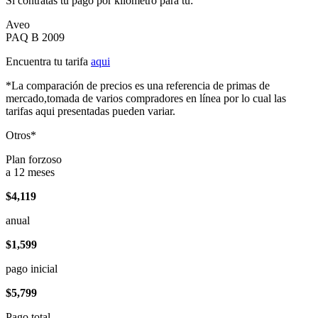
Si contratas tu pago por kilómetro para tu:
Aveo
PAQ B 2009
Encuentra tu tarifa
aqui
*La comparación de precios es una referencia de primas de
mercado,tomada de varios compradores en línea por lo cual las
tarifas aqui presentadas pueden variar.
Otros*
Plan forzoso
a 12 meses
$4,119
anual
$1,599
pago inicial
$5,799
Pago total