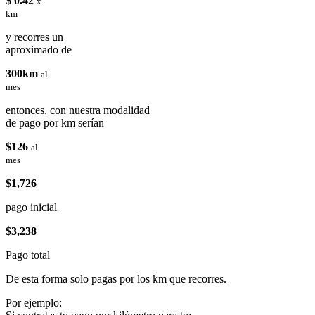
$ 0.42
x
km
y recorres un
aproximado de
300km
al
mes
entonces, con nuestra modalidad
de pago por km serían
$126
al
mes
$1,726
pago inicial
$3,238
Pago total
De esta forma solo pagas por los km que recorres.
Por ejemplo: