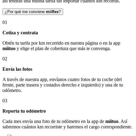
así tendrás una misma tarifa sin importar cuántos km recorras.
¿Por qué me conviene
miiflex
?
01
Cotiza y contrata
Obtén tu tarifa por km recorrido en nuestra página o en la app
miituo
y elige el plan de cobertura que más te convenga.
02
Envía las fotos
A través de nuestra app, envíanos cuatro fotos de tu coche (del
frente, parte trasera y costados derecho e izquierdo) y una de tu
odómetro.
03
Reporta tu odómetro
Cada mes envía una foto de tu odómetro en la app de
miituo
. Así
sabremos cuántos km recorriste y haremos el cargo correspondiente.