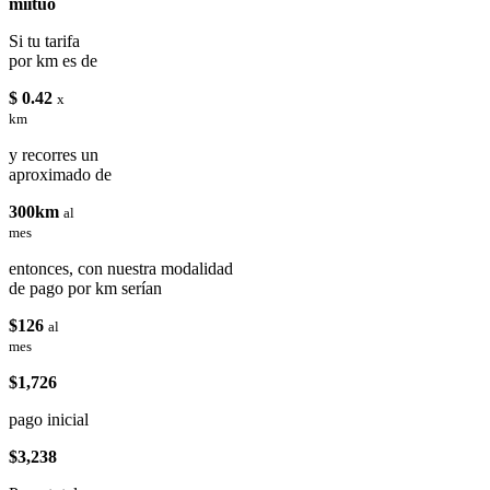
miituo
Si tu tarifa
por km es de
$ 0.42
x
km
y recorres un
aproximado de
300km
al
mes
entonces, con nuestra modalidad
de pago por km serían
$126
al
mes
$1,726
pago inicial
$3,238