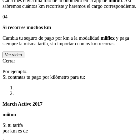
Cada mes envía una foto de tu odómetro en la app de
miituo
. Así
sabremos cuántos km recorriste y haremos el cargo correspondiente.
04
Si recorres muchos km
Cambia tu seguro de pago por km a la modalidad
miiflex
y paga
siempre la misma tarifa, sin importar cuantos km recorras.
Ver video
Cerrar
Por ejemplo:
Si contratas tu pago por kilómetro para tu:
March Active 2017
miituo
Si tu tarifa
por km es de