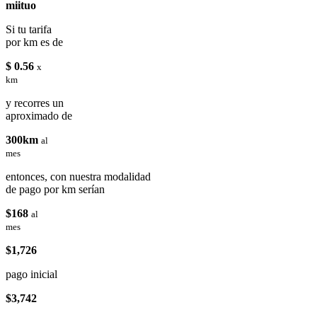
miituo
Si tu tarifa
por km es de
$ 0.56
x
km
y recorres un
aproximado de
300km
al
mes
entonces, con nuestra modalidad
de pago por km serían
$168
al
mes
$1,726
pago inicial
$3,742