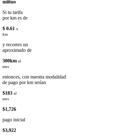
miituo
Si tu tarifa
por km es de
$ 0.61
x
km
y recorres un
aproximado de
300km
al
mes
entonces, con nuestra modalidad
de pago por km serían
$183
al
mes
$1,726
pago inicial
$3,922