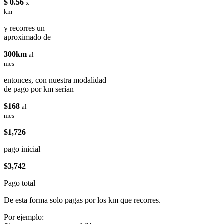
$ 0.56
x
km
y recorres un
aproximado de
300km
al
mes
entonces, con nuestra modalidad
de pago por km serían
$168
al
mes
$1,726
pago inicial
$3,742
Pago total
De esta forma solo pagas por los km que recorres.
Por ejemplo: