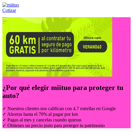
Cotizar
Llámanos al:
(55) 84-21-05-00
ó
800-953-00-59
¿Por qué elegir
miituo
para proteger tu
auto?
✓ Nuestros clientes nos califican con 4.7 estrellas en Google
✓ Ahorras hasta el 70% al pagar por km
✓ Pagas al mes y cancelas cuando quieras
✓ Obtienes un precio justo para proteger tu patrimonio