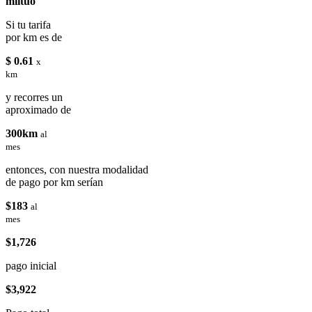
miituo
Si tu tarifa
por km es de
$ 0.61
x
km
y recorres un
aproximado de
300km
al
mes
entonces, con nuestra modalidad
de pago por km serían
$183
al
mes
$1,726
pago inicial
$3,922