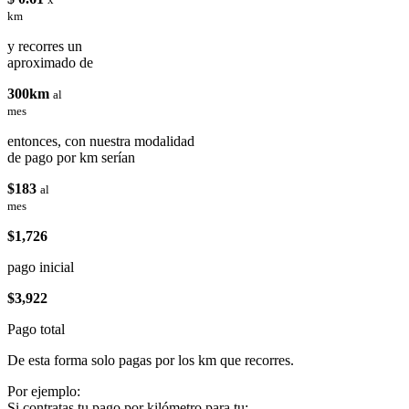
km
y recorres un
aproximado de
300km
al
mes
entonces, con nuestra modalidad
de pago por km serían
$183
al
mes
$1,726
pago inicial
$3,922
Pago total
De esta forma solo pagas por los km que recorres.
Por ejemplo:
Si contratas tu pago por kilómetro para tu: