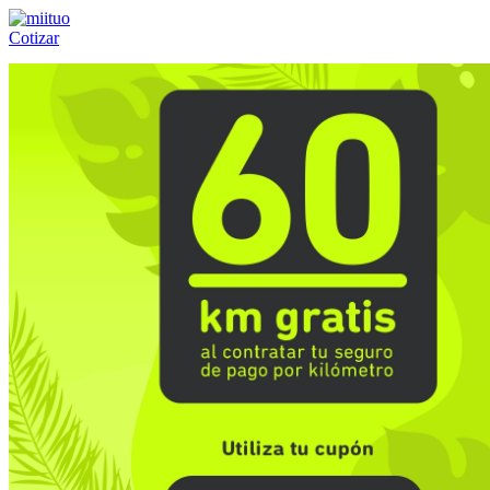
Cotizar
Llámanos al:
(55) 84-21-05-00
ó
800-953-00-59