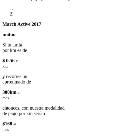
March Active 2017
miituo
Si tu tarifa
por km es de
$ 0.56
x
km
y recorres un
aproximado de
300km
al
mes
entonces, con nuestra modalidad
de pago por km serían
$168
al
mes