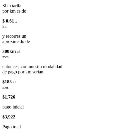
Si tu tarifa
por km es de
$ 0.61
x
km
y recorres un
aproximado de
300km
al
mes
entonces, con nuestra modalidad
de pago por km serían
$183
al
mes
$1,726
pago inicial
$3,922
Pago total