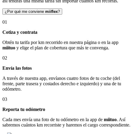
así tendrás una misma tarifa sin importar cuántos km recorras.
¿Por qué me conviene
miiflex
?
01
Cotiza y contrata
Obtén tu tarifa por km recorrido en nuestra página o en la app
miituo
y elige el plan de cobertura que más te convenga.
02
Envía las fotos
A través de nuestra app, envíanos cuatro fotos de tu coche (del
frente, parte trasera y costados derecho e izquierdo) y una de tu
odómetro.
03
Reporta tu odómetro
Cada mes envía una foto de tu odómetro en la app de
miituo
. Así
sabremos cuántos km recorriste y haremos el cargo correspondiente.