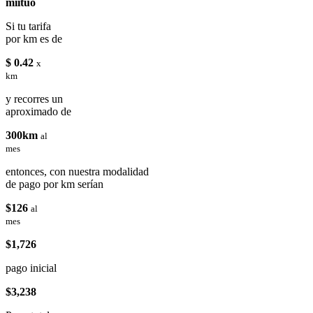
miituo
Si tu tarifa
por km es de
$ 0.42
x
km
y recorres un
aproximado de
300km
al
mes
entonces, con nuestra modalidad
de pago por km serían
$126
al
mes
$1,726
pago inicial
$3,238