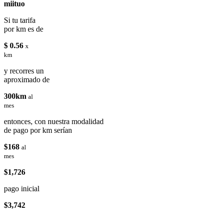
miituo
Si tu tarifa
por km es de
$ 0.56
x
km
y recorres un
aproximado de
300km
al
mes
entonces, con nuestra modalidad
de pago por km serían
$168
al
mes
$1,726
pago inicial
$3,742