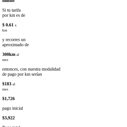
miituo
Si tu tarifa
por km es de
$ 0.61
x
km
y recorres un
aproximado de
300km
al
mes
entonces, con nuestra modalidad
de pago por km serían
$183
al
mes
$1,726
pago inicial
$3,922