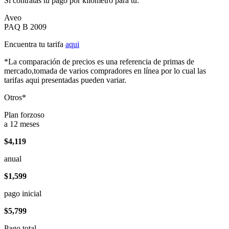
Si contratas tu pago por kilómetro para tu:
Aveo
PAQ B 2009
Encuentra tu tarifa
aqui
*La comparación de precios es una referencia de primas de
mercado,tomada de varios compradores en línea por lo cual las
tarifas aqui presentadas pueden variar.
Otros*
Plan forzoso
a 12 meses
$4,119
anual
$1,599
pago inicial
$5,799
Pago total