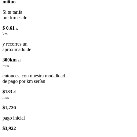
miituo
Si tu tarifa
por km es de
$ 0.61
x
km
y recorres un
aproximado de
300km
al
mes
entonces, con nuestra modalidad
de pago por km serían
$183
al
mes
$1,726
pago inicial
$3,922