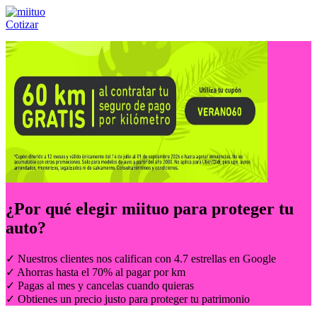
Cotizar
Llámanos al:
(55) 84-21-05-00
ó
800-953-00-59
¿Por qué elegir
miituo
para proteger tu
auto?
✓ Nuestros clientes nos califican con 4.7 estrellas en Google
✓ Ahorras hasta el 70% al pagar por km
✓ Pagas al mes y cancelas cuando quieras
✓ Obtienes un precio justo para proteger tu patrimonio