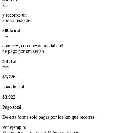
km
y recorres un
aproximado de
300km
al
mes
entonces, con nuestra modalidad
de pago por km serían
$183
al
mes
$1,726
pago inicial
$3,922
Pago total
De esta forma solo pagas por los km que recorres.
Por ejemplo:
Si contratas tu pago por kilómetro para tu: