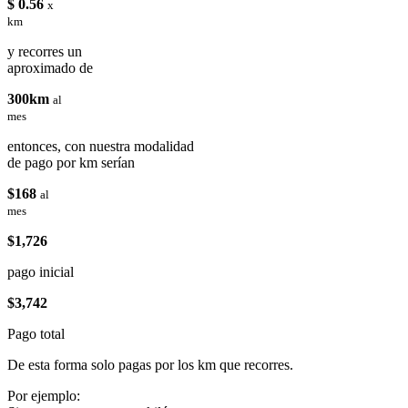
$ 0.56
x
km
y recorres un
aproximado de
300km
al
mes
entonces, con nuestra modalidad
de pago por km serían
$168
al
mes
$1,726
pago inicial
$3,742
Pago total
De esta forma solo pagas por los km que recorres.
Por ejemplo: