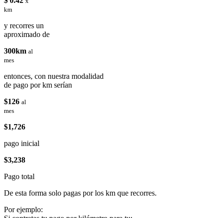
$ 0.42
x
km
y recorres un
aproximado de
300km
al
mes
entonces, con nuestra modalidad
de pago por km serían
$126
al
mes
$1,726
pago inicial
$3,238
Pago total
De esta forma solo pagas por los km que recorres.
Por ejemplo: