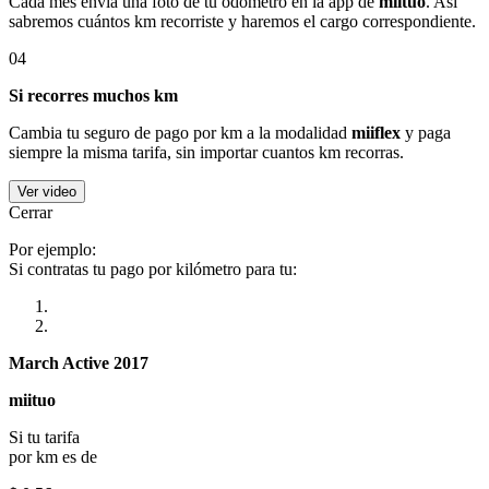
Cada mes envía una foto de tu odómetro en la app de
miituo
. Así
sabremos cuántos km recorriste y haremos el cargo correspondiente.
04
Si recorres muchos km
Cambia tu seguro de pago por km a la modalidad
miiflex
y paga
siempre la misma tarifa, sin importar cuantos km recorras.
Ver video
Cerrar
Por ejemplo:
Si contratas tu pago por kilómetro para tu:
March Active 2017
miituo
Si tu tarifa
por km es de