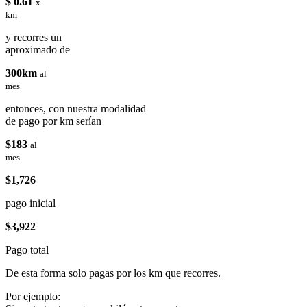
$ 0.61
x
km
y recorres un
aproximado de
300km
al
mes
entonces, con nuestra modalidad
de pago por km serían
$183
al
mes
$1,726
pago inicial
$3,922
Pago total
De esta forma solo pagas por los km que recorres.
Por ejemplo: