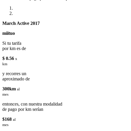
March Active 2017
miituo
Si tu tarifa
por km es de
$ 0.56
x
km
y recorres un
aproximado de
300km
al
mes
entonces, con nuestra modalidad
de pago por km serían
$168
al
mes