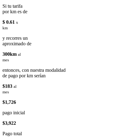
Si tu tarifa
por km es de
$ 0.61
x
km
y recorres un
aproximado de
300km
al
mes
entonces, con nuestra modalidad
de pago por km serían
$183
al
mes
$1,726
pago inicial
$3,922
Pago total