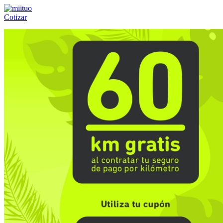
Cotizar
Llámanos al:
(55) 84-21-05-00
ó
800-953-00-59