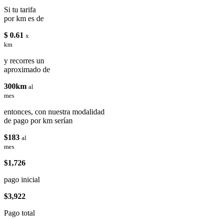
Si tu tarifa
por km es de
$ 0.61
x
km
y recorres un
aproximado de
300km
al
mes
entonces, con nuestra modalidad
de pago por km serían
$183
al
mes
$1,726
pago inicial
$3,922
Pago total