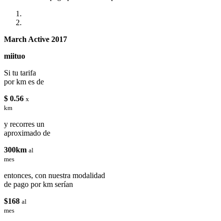
March Active 2017
miituo
Si tu tarifa
por km es de
$ 0.56
x
km
y recorres un
aproximado de
300km
al
mes
entonces, con nuestra modalidad
de pago por km serían
$168
al
mes