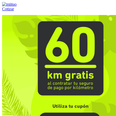
Cotizar
Llámanos al:
(55) 84-21-05-00
ó
800-953-00-59