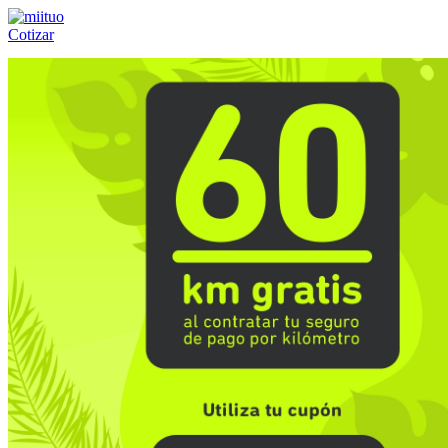
Cotizar
Llámanos al:
(55) 84-21-05-00
ó
800-953-00-59