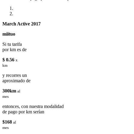
March Active 2017
miituo
Si tu tarifa
por km es de
$ 0.56
x
km
y recorres un
aproximado de
300km
al
mes
entonces, con nuestra modalidad
de pago por km serían
$168
al
mes