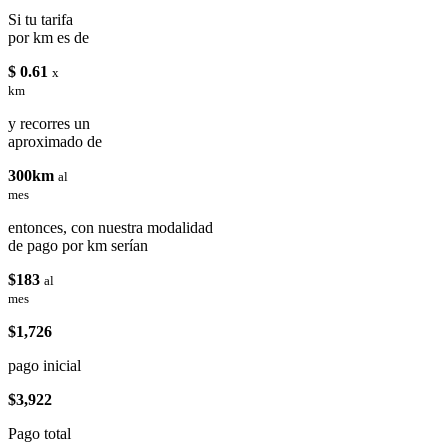
Si tu tarifa
por km es de
$ 0.61
x
km
y recorres un
aproximado de
300km
al
mes
entonces, con nuestra modalidad
de pago por km serían
$183
al
mes
$1,726
pago inicial
$3,922
Pago total