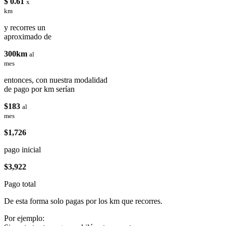
$ 0.61
x
km
y recorres un
aproximado de
300km
al
mes
entonces, con nuestra modalidad
de pago por km serían
$183
al
mes
$1,726
pago inicial
$3,922
Pago total
De esta forma solo pagas por los km que recorres.
Por ejemplo: