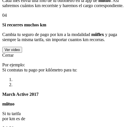
Cada mes envía una foto de tu odómetro en la app de
miituo
. Así
sabremos cuántos km recorriste y haremos el cargo correspondiente.
04
Si recorres muchos km
Cambia tu seguro de pago por km a la modalidad
miiflex
y paga
siempre la misma tarifa, sin importar cuantos km recorras.
Ver video
Cerrar
Por ejemplo:
Si contratas tu pago por kilómetro para tu:
March Active 2017
miituo
Si tu tarifa
por km es de