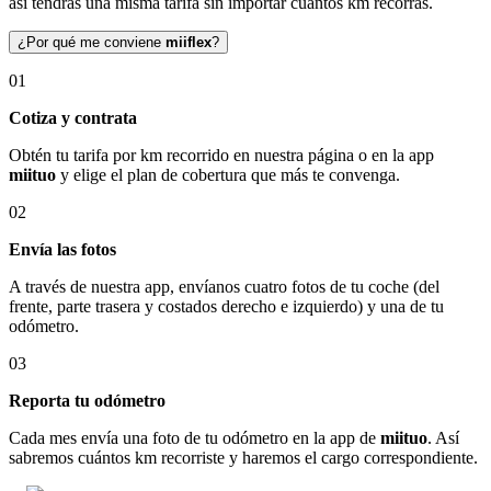
así tendrás una misma tarifa sin importar cuántos km recorras.
¿Por qué me conviene
miiflex
?
01
Cotiza y contrata
Obtén tu tarifa por km recorrido en nuestra página o en la app
miituo
y elige el plan de cobertura que más te convenga.
02
Envía las fotos
A través de nuestra app, envíanos cuatro fotos de tu coche (del
frente, parte trasera y costados derecho e izquierdo) y una de tu
odómetro.
03
Reporta tu odómetro
Cada mes envía una foto de tu odómetro en la app de
miituo
. Así
sabremos cuántos km recorriste y haremos el cargo correspondiente.