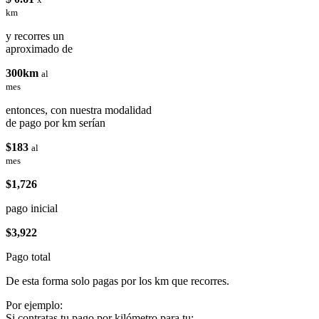
km
y recorres un
aproximado de
300km
al
mes
entonces, con nuestra modalidad
de pago por km serían
$183
al
mes
$1,726
pago inicial
$3,922
Pago total
De esta forma solo pagas por los km que recorres.
Por ejemplo:
Si contratas tu pago por kilómetro para tu: