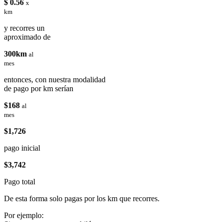
$ 0.56
x
km
y recorres un
aproximado de
300km
al
mes
entonces, con nuestra modalidad
de pago por km serían
$168
al
mes
$1,726
pago inicial
$3,742
Pago total
De esta forma solo pagas por los km que recorres.
Por ejemplo: