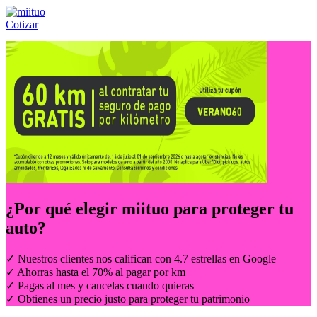
Cotizar
Llámanos al:
(55) 84-21-05-00
ó
800-953-00-59
¿Por qué elegir
miituo
para proteger tu
auto?
✓ Nuestros clientes nos califican con 4.7 estrellas en Google
✓ Ahorras hasta el 70% al pagar por km
✓ Pagas al mes y cancelas cuando quieras
✓ Obtienes un precio justo para proteger tu patrimonio