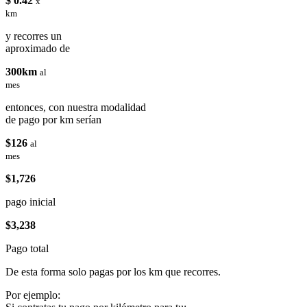
$ 0.42
x
km
y recorres un
aproximado de
300km
al
mes
entonces, con nuestra modalidad
de pago por km serían
$126
al
mes
$1,726
pago inicial
$3,238
Pago total
De esta forma solo pagas por los km que recorres.
Por ejemplo: