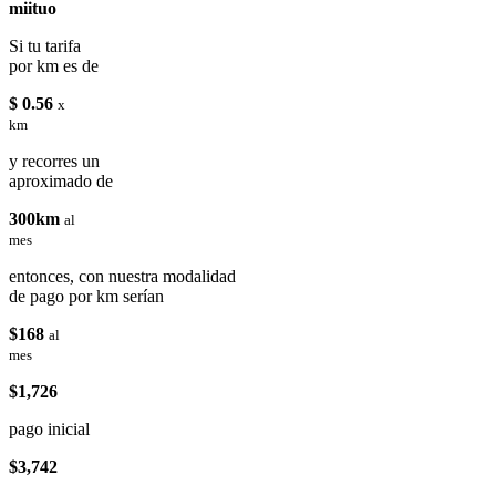
miituo
Si tu tarifa
por km es de
$ 0.56
x
km
y recorres un
aproximado de
300km
al
mes
entonces, con nuestra modalidad
de pago por km serían
$168
al
mes
$1,726
pago inicial
$3,742