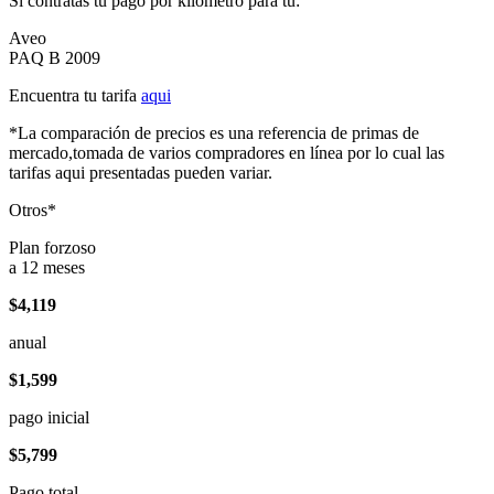
Si contratas tu pago por kilómetro para tu:
Aveo
PAQ B 2009
Encuentra tu tarifa
aqui
*La comparación de precios es una referencia de primas de
mercado,tomada de varios compradores en línea por lo cual las
tarifas aqui presentadas pueden variar.
Otros*
Plan forzoso
a 12 meses
$4,119
anual
$1,599
pago inicial
$5,799
Pago total