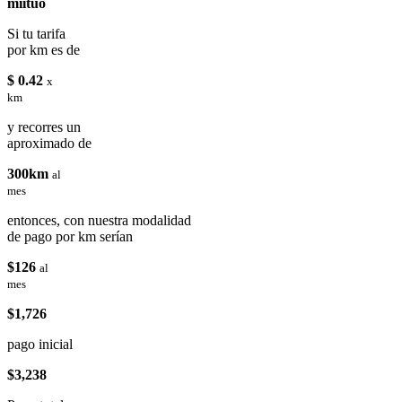
miituo
Si tu tarifa
por km es de
$ 0.42
x
km
y recorres un
aproximado de
300km
al
mes
entonces, con nuestra modalidad
de pago por km serían
$126
al
mes
$1,726
pago inicial
$3,238