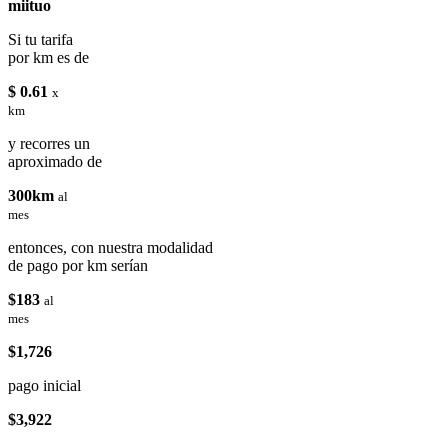
miituo
Si tu tarifa
por km es de
$ 0.61
x
km
y recorres un
aproximado de
300km
al
mes
entonces, con nuestra modalidad
de pago por km serían
$183
al
mes
$1,726
pago inicial
$3,922