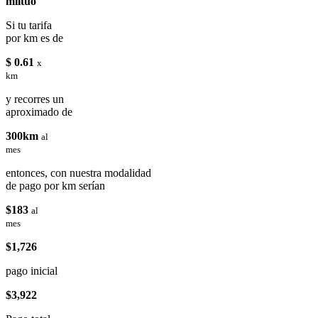
miituo
Si tu tarifa
por km es de
$ 0.61
x
km
y recorres un
aproximado de
300km
al
mes
entonces, con nuestra modalidad
de pago por km serían
$183
al
mes
$1,726
pago inicial
$3,922