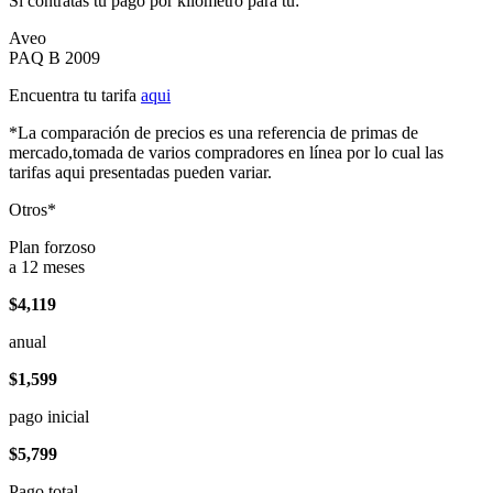
Si contratas tu pago por kilómetro para tu:
Aveo
PAQ B 2009
Encuentra tu tarifa
aqui
*La comparación de precios es una referencia de primas de
mercado,tomada de varios compradores en línea por lo cual las
tarifas aqui presentadas pueden variar.
Otros*
Plan forzoso
a 12 meses
$4,119
anual
$1,599
pago inicial
$5,799
Pago total