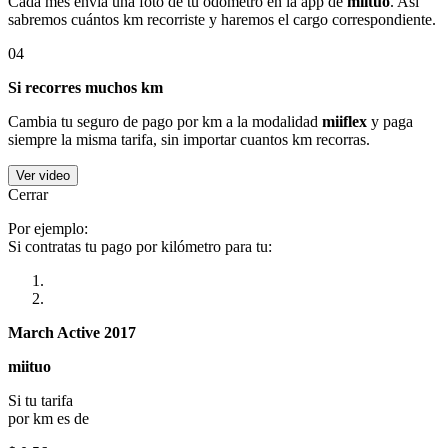
Cada mes envía una foto de tu odómetro en la app de
miituo
. Así
sabremos cuántos km recorriste y haremos el cargo correspondiente.
04
Si recorres muchos km
Cambia tu seguro de pago por km a la modalidad
miiflex
y paga
siempre la misma tarifa, sin importar cuantos km recorras.
Ver video
Cerrar
Por ejemplo:
Si contratas tu pago por kilómetro para tu:
March Active 2017
miituo
Si tu tarifa
por km es de