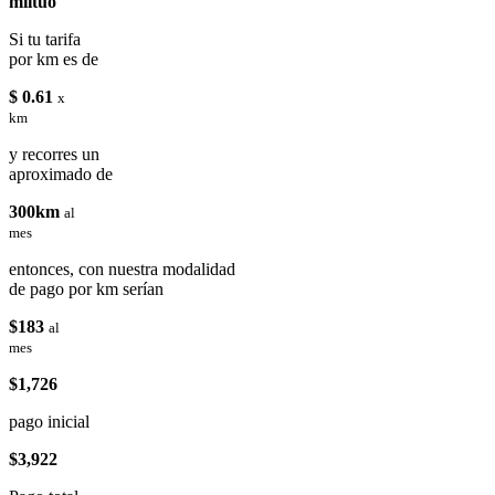
miituo
Si tu tarifa
por km es de
$ 0.61
x
km
y recorres un
aproximado de
300km
al
mes
entonces, con nuestra modalidad
de pago por km serían
$183
al
mes
$1,726
pago inicial
$3,922