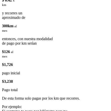
$ 0.42
x
km
y recorres un
aproximado de
300km
al
mes
entonces, con nuestra modalidad
de pago por km serían
$126
al
mes
$1,726
pago inicial
$3,238
Pago total
De esta forma solo pagas por los km que recorres.
Por ejemplo: