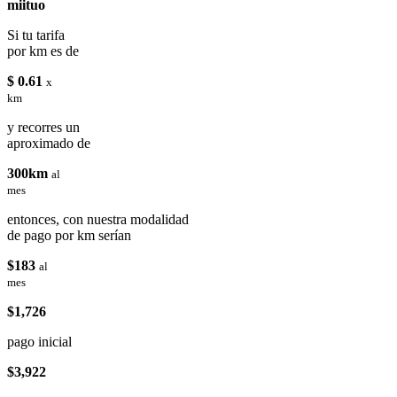
miituo
Si tu tarifa
por km es de
$ 0.61
x
km
y recorres un
aproximado de
300km
al
mes
entonces, con nuestra modalidad
de pago por km serían
$183
al
mes
$1,726
pago inicial
$3,922