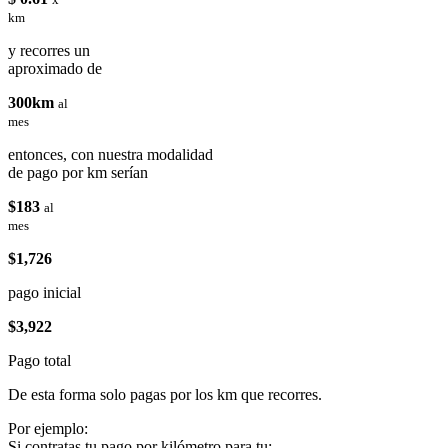
km
y recorres un
aproximado de
300km
al
mes
entonces, con nuestra modalidad
de pago por km serían
$183
al
mes
$1,726
pago inicial
$3,922
Pago total
De esta forma solo pagas por los km que recorres.
Por ejemplo:
Si contratas tu pago por kilómetro para tu: