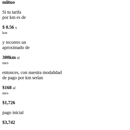
miituo
Si tu tarifa
por km es de
$ 0.56
x
km
y recorres un
aproximado de
300km
al
mes
entonces, con nuestra modalidad
de pago por km serían
$168
al
mes
$1,726
pago inicial
$3,742