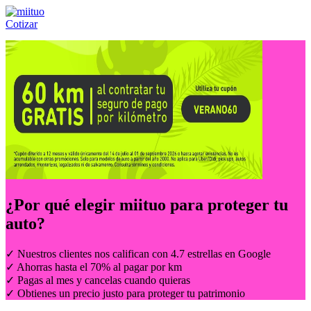
Cotizar
Llámanos al:
(55) 84-21-05-00
ó
800-953-00-59
¿Por qué elegir
miituo
para proteger tu
auto?
✓ Nuestros clientes nos califican con 4.7 estrellas en Google
✓ Ahorras hasta el 70% al pagar por km
✓ Pagas al mes y cancelas cuando quieras
✓ Obtienes un precio justo para proteger tu patrimonio