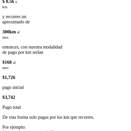
$ 0.56
x
km
y recorres un
aproximado de
300km
al
mes
entonces, con nuestra modalidad
de pago por km serían
$168
al
mes
$1,726
pago inicial
$3,742
Pago total
De esta forma solo pagas por los km que recorres.
Por ejemplo: