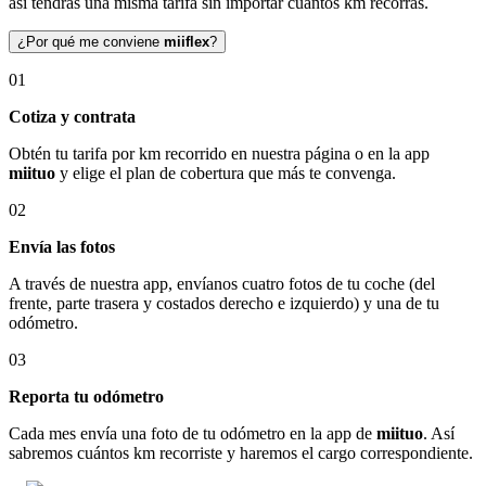
así tendrás una misma tarifa sin importar cuántos km recorras.
¿Por qué me conviene
miiflex
?
01
Cotiza y contrata
Obtén tu tarifa por km recorrido en nuestra página o en la app
miituo
y elige el plan de cobertura que más te convenga.
02
Envía las fotos
A través de nuestra app, envíanos cuatro fotos de tu coche (del
frente, parte trasera y costados derecho e izquierdo) y una de tu
odómetro.
03
Reporta tu odómetro
Cada mes envía una foto de tu odómetro en la app de
miituo
. Así
sabremos cuántos km recorriste y haremos el cargo correspondiente.