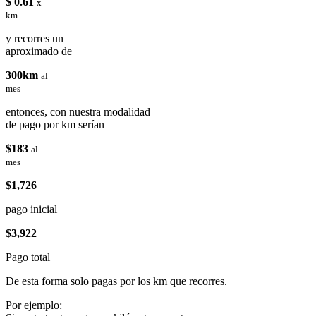
$ 0.61
x
km
y recorres un
aproximado de
300km
al
mes
entonces, con nuestra modalidad
de pago por km serían
$183
al
mes
$1,726
pago inicial
$3,922
Pago total
De esta forma solo pagas por los km que recorres.
Por ejemplo: