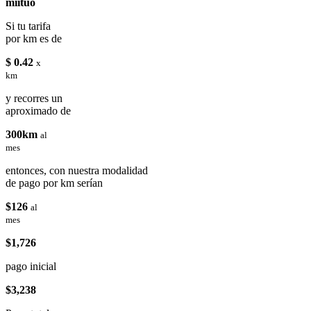
miituo
Si tu tarifa
por km es de
$ 0.42
x
km
y recorres un
aproximado de
300km
al
mes
entonces, con nuestra modalidad
de pago por km serían
$126
al
mes
$1,726
pago inicial
$3,238