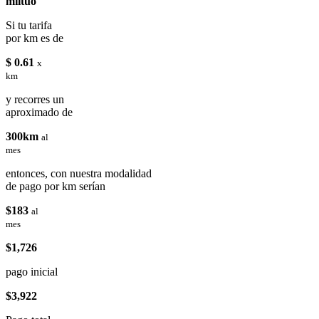
miituo
Si tu tarifa
por km es de
$ 0.61
x
km
y recorres un
aproximado de
300km
al
mes
entonces, con nuestra modalidad
de pago por km serían
$183
al
mes
$1,726
pago inicial
$3,922