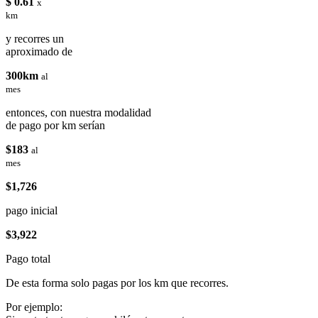
$ 0.61
x
km
y recorres un
aproximado de
300km
al
mes
entonces, con nuestra modalidad
de pago por km serían
$183
al
mes
$1,726
pago inicial
$3,922
Pago total
De esta forma solo pagas por los km que recorres.
Por ejemplo: