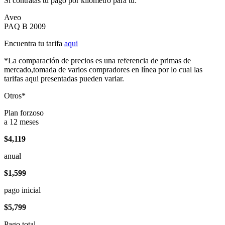
Si contratas tu pago por kilómetro para tu:
Aveo
PAQ B 2009
Encuentra tu tarifa
aqui
*La comparación de precios es una referencia de primas de
mercado,tomada de varios compradores en línea por lo cual las
tarifas aqui presentadas pueden variar.
Otros*
Plan forzoso
a 12 meses
$4,119
anual
$1,599
pago inicial
$5,799
Pago total