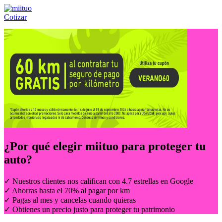
Cotizar
Llámanos al:
(55) 84-21-05-00
ó
800-953-00-59
¿Por qué elegir
miituo
para proteger tu
auto?
✓ Nuestros clientes nos califican con 4.7 estrellas en Google
✓ Ahorras hasta el 70% al pagar por km
✓ Pagas al mes y cancelas cuando quieras
✓ Obtienes un precio justo para proteger tu patrimonio