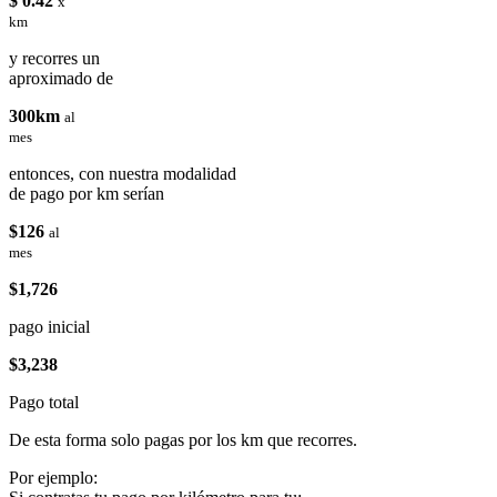
$ 0.42
x
km
y recorres un
aproximado de
300km
al
mes
entonces, con nuestra modalidad
de pago por km serían
$126
al
mes
$1,726
pago inicial
$3,238
Pago total
De esta forma solo pagas por los km que recorres.
Por ejemplo: