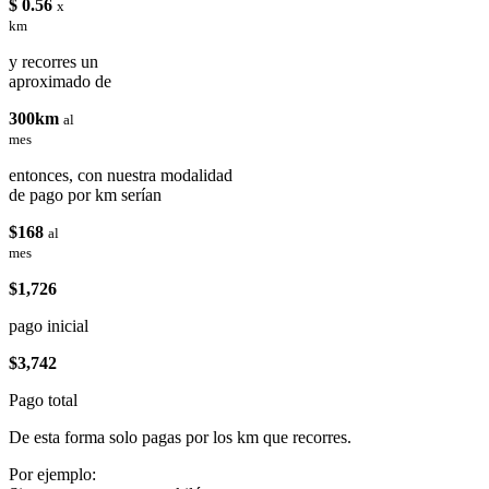
$ 0.56
x
km
y recorres un
aproximado de
300km
al
mes
entonces, con nuestra modalidad
de pago por km serían
$168
al
mes
$1,726
pago inicial
$3,742
Pago total
De esta forma solo pagas por los km que recorres.
Por ejemplo: