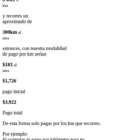
km
y recorres un
aproximado de
300km
al
mes
entonces, con nuestra modalidad
de pago por km serían
$183
al
mes
$1,726
pago inicial
$3,922
Pago total
De esta forma solo pagas por los km que recorres.
Por ejemplo:
Si contratas tu pago por kilómetro para tu: