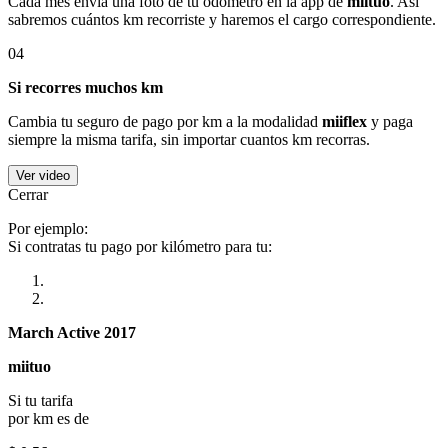
Cada mes envía una foto de tu odómetro en la app de
miituo
. Así
sabremos cuántos km recorriste y haremos el cargo correspondiente.
04
Si recorres muchos km
Cambia tu seguro de pago por km a la modalidad
miiflex
y paga
siempre la misma tarifa, sin importar cuantos km recorras.
Ver video
Cerrar
Por ejemplo:
Si contratas tu pago por kilómetro para tu:
March Active 2017
miituo
Si tu tarifa
por km es de