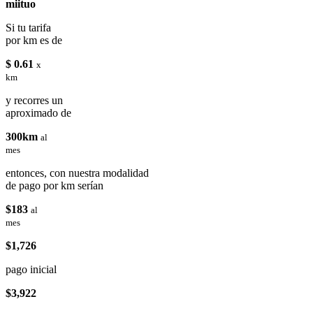
miituo
Si tu tarifa
por km es de
$ 0.61
x
km
y recorres un
aproximado de
300km
al
mes
entonces, con nuestra modalidad
de pago por km serían
$183
al
mes
$1,726
pago inicial
$3,922