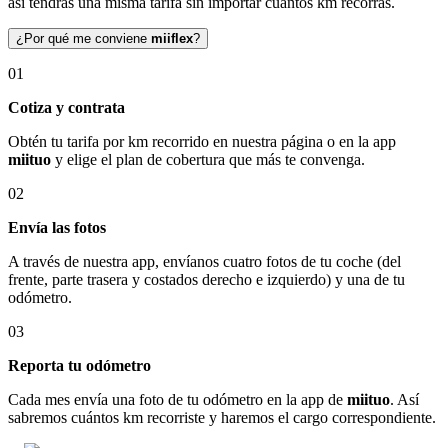
así tendrás una misma tarifa sin importar cuántos km recorras.
¿Por qué me conviene
miiflex
?
01
Cotiza y contrata
Obtén tu tarifa por km recorrido en nuestra página o en la app
miituo
y elige el plan de cobertura que más te convenga.
02
Envía las fotos
A través de nuestra app, envíanos cuatro fotos de tu coche (del
frente, parte trasera y costados derecho e izquierdo) y una de tu
odómetro.
03
Reporta tu odómetro
Cada mes envía una foto de tu odómetro en la app de
miituo
. Así
sabremos cuántos km recorriste y haremos el cargo correspondiente.