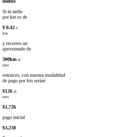
miituo
Si tu tarifa
por km es de
$ 0.42
x
km
y recorres un
aproximado de
300km
al
mes
entonces, con nuestra modalidad
de pago por km serían
$126
al
mes
$1,726
pago inicial
$3,238