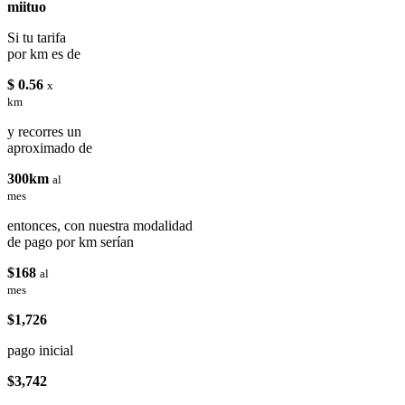
miituo
Si tu tarifa
por km es de
$ 0.56
x
km
y recorres un
aproximado de
300km
al
mes
entonces, con nuestra modalidad
de pago por km serían
$168
al
mes
$1,726
pago inicial
$3,742