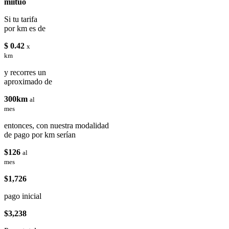
miituo
Si tu tarifa
por km es de
$ 0.42
x
km
y recorres un
aproximado de
300km
al
mes
entonces, con nuestra modalidad
de pago por km serían
$126
al
mes
$1,726
pago inicial
$3,238