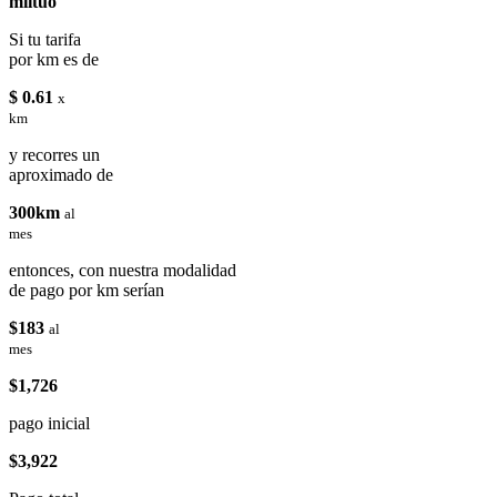
miituo
Si tu tarifa
por km es de
$ 0.61
x
km
y recorres un
aproximado de
300km
al
mes
entonces, con nuestra modalidad
de pago por km serían
$183
al
mes
$1,726
pago inicial
$3,922