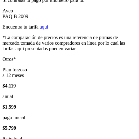
Si contratas tu pago por kilómetro para tu:
Aveo
PAQ B 2009
Encuentra tu tarifa
aqui
*La comparación de precios es una referencia de primas de
mercado,tomada de varios compradores en línea por lo cual las
tarifas aqui presentadas pueden variar.
Otros*
Plan forzoso
a 12 meses
$4,119
anual
$1,599
pago inicial
$5,799
Pago total