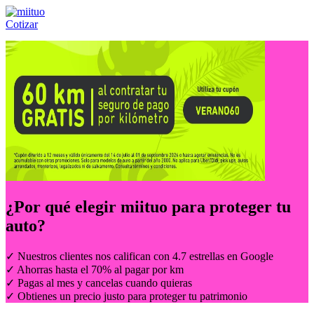
Cotizar
Llámanos al:
(55) 84-21-05-00
ó
800-953-00-59
¿Por qué elegir
miituo
para proteger tu
auto?
✓ Nuestros clientes nos califican con 4.7 estrellas en Google
✓ Ahorras hasta el 70% al pagar por km
✓ Pagas al mes y cancelas cuando quieras
✓ Obtienes un precio justo para proteger tu patrimonio