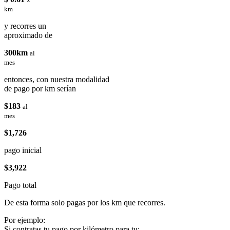
km
y recorres un
aproximado de
300km
al
mes
entonces, con nuestra modalidad
de pago por km serían
$183
al
mes
$1,726
pago inicial
$3,922
Pago total
De esta forma solo pagas por los km que recorres.
Por ejemplo:
Si contratas tu pago por kilómetro para tu: