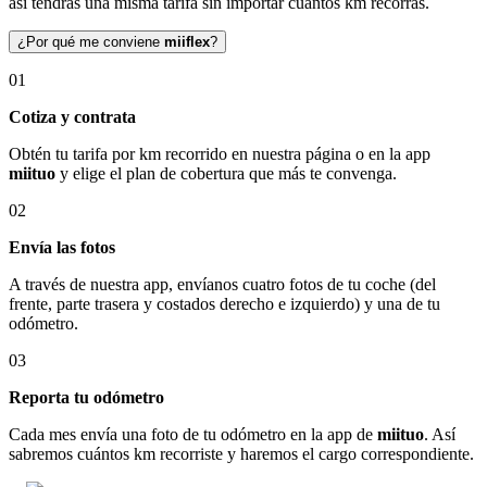
así tendrás una misma tarifa sin importar cuántos km recorras.
¿Por qué me conviene
miiflex
?
01
Cotiza y contrata
Obtén tu tarifa por km recorrido en nuestra página o en la app
miituo
y elige el plan de cobertura que más te convenga.
02
Envía las fotos
A través de nuestra app, envíanos cuatro fotos de tu coche (del
frente, parte trasera y costados derecho e izquierdo) y una de tu
odómetro.
03
Reporta tu odómetro
Cada mes envía una foto de tu odómetro en la app de
miituo
. Así
sabremos cuántos km recorriste y haremos el cargo correspondiente.