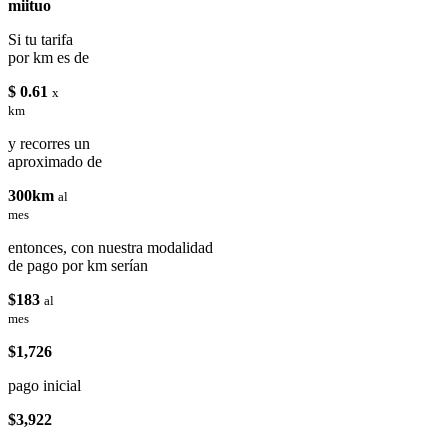
miituo
Si tu tarifa
por km es de
$ 0.61
x
km
y recorres un
aproximado de
300km
al
mes
entonces, con nuestra modalidad
de pago por km serían
$183
al
mes
$1,726
pago inicial
$3,922