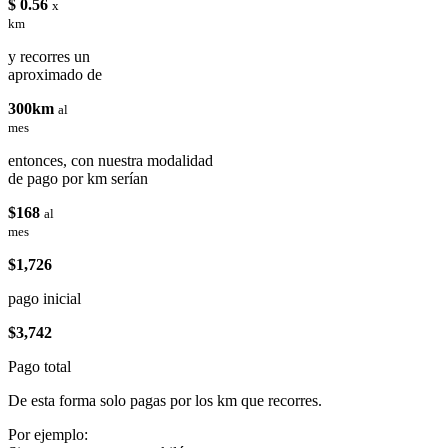
$ 0.56
x
km
y recorres un
aproximado de
300km
al
mes
entonces, con nuestra modalidad
de pago por km serían
$168
al
mes
$1,726
pago inicial
$3,742
Pago total
De esta forma solo pagas por los km que recorres.
Por ejemplo: