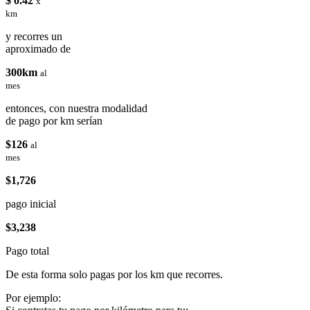
$ 0.42
x
km
y recorres un
aproximado de
300km
al
mes
entonces, con nuestra modalidad
de pago por km serían
$126
al
mes
$1,726
pago inicial
$3,238
Pago total
De esta forma solo pagas por los km que recorres.
Por ejemplo: