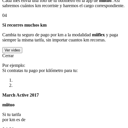
Cada mes envía una foto de tu odómetro en la app de
miituo
. Así
sabremos cuántos km recorriste y haremos el cargo correspondiente.
04
Si recorres muchos km
Cambia tu seguro de pago por km a la modalidad
miiflex
y paga
siempre la misma tarifa, sin importar cuantos km recorras.
Ver video
Cerrar
Por ejemplo:
Si contratas tu pago por kilómetro para tu:
March Active 2017
miituo
Si tu tarifa
por km es de