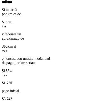
miituo
Si tu tarifa
por km es de
$ 0.56
x
km
y recorres un
aproximado de
300km
al
mes
entonces, con nuestra modalidad
de pago por km serían
$168
al
mes
$1,726
pago inicial
$3,742