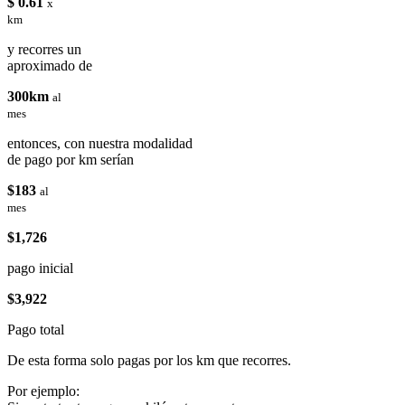
$ 0.61
x
km
y recorres un
aproximado de
300km
al
mes
entonces, con nuestra modalidad
de pago por km serían
$183
al
mes
$1,726
pago inicial
$3,922
Pago total
De esta forma solo pagas por los km que recorres.
Por ejemplo: