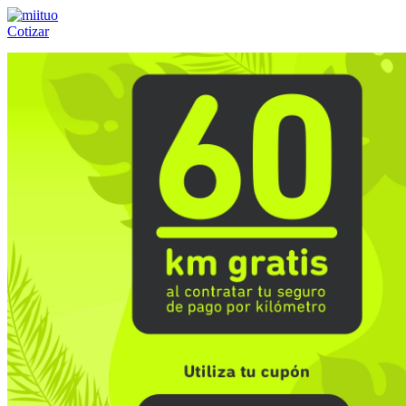
Cotizar
Llámanos al:
(55) 84-21-05-00
ó
800-953-00-59