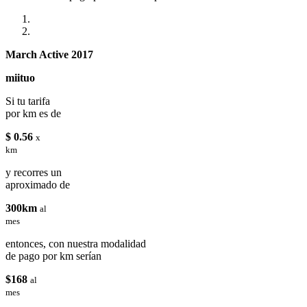
March Active 2017
miituo
Si tu tarifa
por km es de
$ 0.56
x
km
y recorres un
aproximado de
300km
al
mes
entonces, con nuestra modalidad
de pago por km serían
$168
al
mes