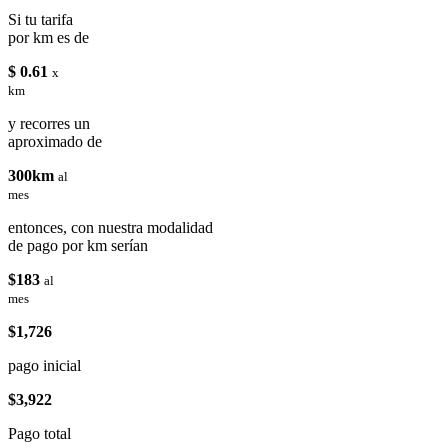
Si tu tarifa
por km es de
$ 0.61
x
km
y recorres un
aproximado de
300km
al
mes
entonces, con nuestra modalidad
de pago por km serían
$183
al
mes
$1,726
pago inicial
$3,922
Pago total