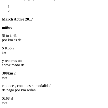
March Active 2017
miituo
Si tu tarifa
por km es de
$ 0.56
x
km
y recorres un
aproximado de
300km
al
mes
entonces, con nuestra modalidad
de pago por km serían
$168
al
mes