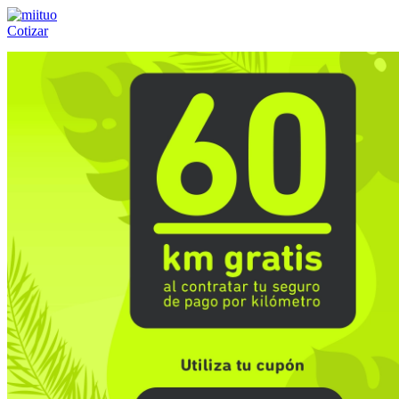
Cotizar
Llámanos al:
(55) 84-21-05-00
ó
800-953-00-59