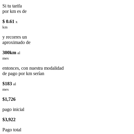
Si tu tarifa
por km es de
$ 0.61
x
km
y recorres un
aproximado de
300km
al
mes
entonces, con nuestra modalidad
de pago por km serían
$183
al
mes
$1,726
pago inicial
$3,922
Pago total