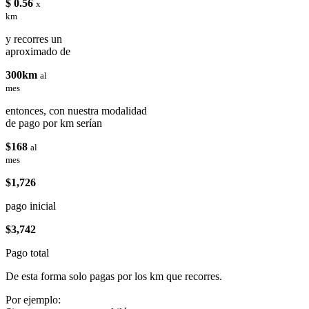
$ 0.56
x
km
y recorres un
aproximado de
300km
al
mes
entonces, con nuestra modalidad
de pago por km serían
$168
al
mes
$1,726
pago inicial
$3,742
Pago total
De esta forma solo pagas por los km que recorres.
Por ejemplo: