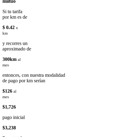
miituo
Si tu tarifa
por km es de
$ 0.42
x
km
y recorres un
aproximado de
300km
al
mes
entonces, con nuestra modalidad
de pago por km serían
$126
al
mes
$1,726
pago inicial
$3,238