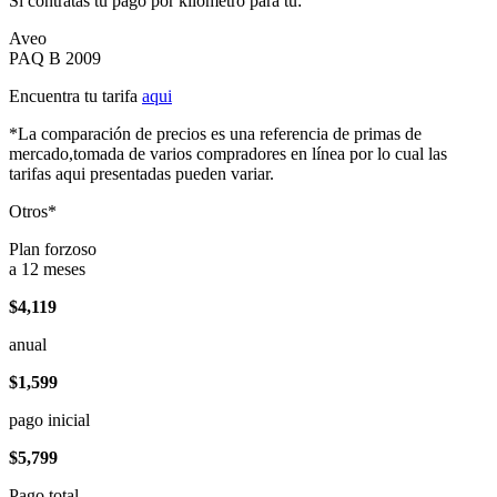
Si contratas tu pago por kilómetro para tu:
Aveo
PAQ B 2009
Encuentra tu tarifa
aqui
*La comparación de precios es una referencia de primas de
mercado,tomada de varios compradores en línea por lo cual las
tarifas aqui presentadas pueden variar.
Otros*
Plan forzoso
a 12 meses
$4,119
anual
$1,599
pago inicial
$5,799
Pago total