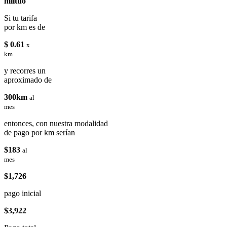
miituo
Si tu tarifa
por km es de
$ 0.61
x
km
y recorres un
aproximado de
300km
al
mes
entonces, con nuestra modalidad
de pago por km serían
$183
al
mes
$1,726
pago inicial
$3,922