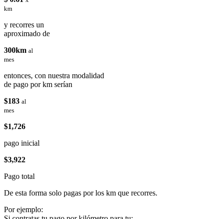
km
y recorres un
aproximado de
300km
al
mes
entonces, con nuestra modalidad
de pago por km serían
$183
al
mes
$1,726
pago inicial
$3,922
Pago total
De esta forma solo pagas por los km que recorres.
Por ejemplo:
Si contratas tu pago por kilómetro para tu: