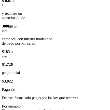
$ 0.61
x
km
y recorres un
aproximado de
300km
al
mes
entonces, con nuestra modalidad
de pago por km serían
$183
al
mes
$1,726
pago inicial
$3,922
Pago total
De esta forma solo pagas por los km que recorres.
Por ejemplo: