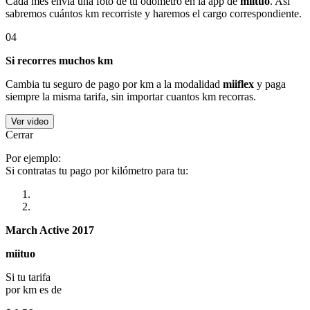
Cada mes envía una foto de tu odómetro en la app de
miituo
. Así
sabremos cuántos km recorriste y haremos el cargo correspondiente.
04
Si recorres muchos km
Cambia tu seguro de pago por km a la modalidad
miiflex
y paga
siempre la misma tarifa, sin importar cuantos km recorras.
Ver video
Cerrar
Por ejemplo:
Si contratas tu pago por kilómetro para tu:
March Active 2017
miituo
Si tu tarifa
por km es de