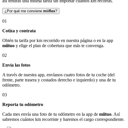
así tendrás una misma tarifa sin importar cuántos km recorras.
¿Por qué me conviene
miiflex
?
01
Cotiza y contrata
Obtén tu tarifa por km recorrido en nuestra página o en la app
miituo
y elige el plan de cobertura que más te convenga.
02
Envía las fotos
A través de nuestra app, envíanos cuatro fotos de tu coche (del
frente, parte trasera y costados derecho e izquierdo) y una de tu
odómetro.
03
Reporta tu odómetro
Cada mes envía una foto de tu odómetro en la app de
miituo
. Así
sabremos cuántos km recorriste y haremos el cargo correspondiente.