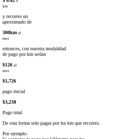
$ 0.42
x
km
y recorres un
aproximado de
300km
al
mes
entonces, con nuestra modalidad
de pago por km serían
$126
al
mes
$1,726
pago inicial
$3,238
Pago total
De esta forma solo pagas por los km que recorres.
Por ejemplo: