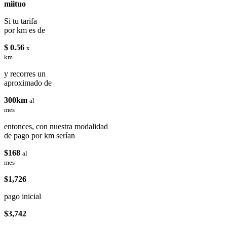
miituo
Si tu tarifa
por km es de
$ 0.56
x
km
y recorres un
aproximado de
300km
al
mes
entonces, con nuestra modalidad
de pago por km serían
$168
al
mes
$1,726
pago inicial
$3,742