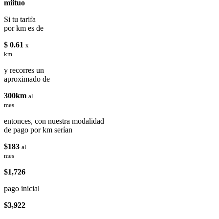
miituo
Si tu tarifa
por km es de
$ 0.61
x
km
y recorres un
aproximado de
300km
al
mes
entonces, con nuestra modalidad
de pago por km serían
$183
al
mes
$1,726
pago inicial
$3,922