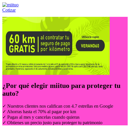
Cotizar
Llámanos al:
(55) 84-21-05-00
ó
800-953-00-59
¿Por qué elegir
miituo
para proteger tu
auto?
✓ Nuestros clientes nos califican con 4.7 estrellas en Google
✓ Ahorras hasta el 70% al pagar por km
✓ Pagas al mes y cancelas cuando quieras
✓ Obtienes un precio justo para proteger tu patrimonio