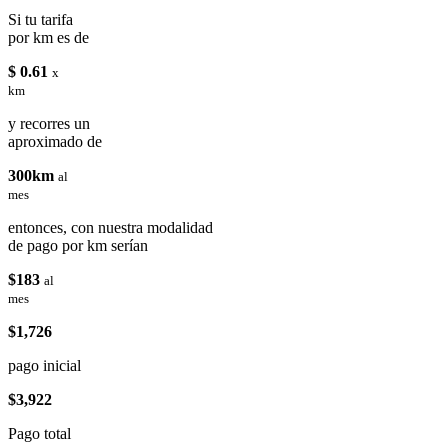
Si tu tarifa
por km es de
$ 0.61
x
km
y recorres un
aproximado de
300km
al
mes
entonces, con nuestra modalidad
de pago por km serían
$183
al
mes
$1,726
pago inicial
$3,922
Pago total