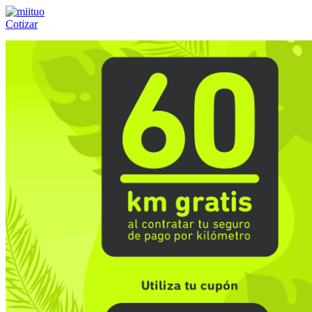
Cotizar
Llámanos al:
(55) 84-21-05-00
ó
800-953-00-59