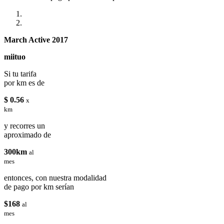
March Active 2017
miituo
Si tu tarifa
por km es de
$ 0.56
x
km
y recorres un
aproximado de
300km
al
mes
entonces, con nuestra modalidad
de pago por km serían
$168
al
mes