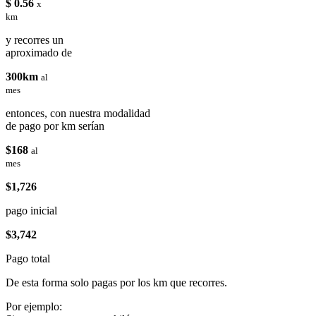
$ 0.56
x
km
y recorres un
aproximado de
300km
al
mes
entonces, con nuestra modalidad
de pago por km serían
$168
al
mes
$1,726
pago inicial
$3,742
Pago total
De esta forma solo pagas por los km que recorres.
Por ejemplo: