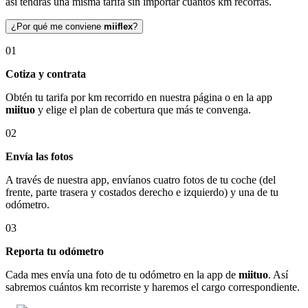
así tendrás una misma tarifa sin importar cuántos km recorras.
¿Por qué me conviene
miiflex
?
01
Cotiza y contrata
Obtén tu tarifa por km recorrido en nuestra página o en la app
miituo
y elige el plan de cobertura que más te convenga.
02
Envía las fotos
A través de nuestra app, envíanos cuatro fotos de tu coche (del
frente, parte trasera y costados derecho e izquierdo) y una de tu
odómetro.
03
Reporta tu odómetro
Cada mes envía una foto de tu odómetro en la app de
miituo
. Así
sabremos cuántos km recorriste y haremos el cargo correspondiente.