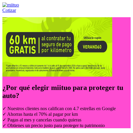
Cotizar
Llámanos al:
(55) 84-21-05-00
ó
800-953-00-59
¿Por qué elegir
miituo
para proteger tu
auto?
✓ Nuestros clientes nos califican con 4.7 estrellas en Google
✓ Ahorras hasta el 70% al pagar por km
✓ Pagas al mes y cancelas cuando quieras
✓ Obtienes un precio justo para proteger tu patrimonio