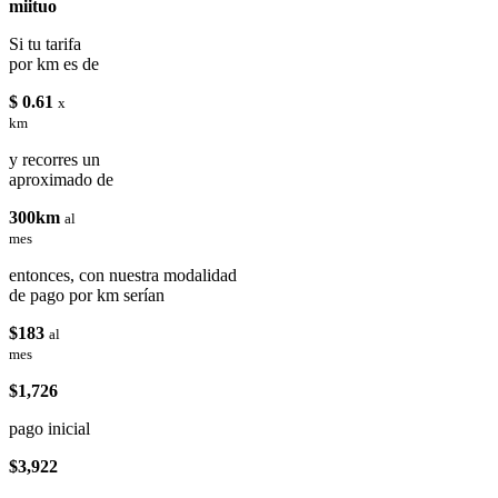
miituo
Si tu tarifa
por km es de
$ 0.61
x
km
y recorres un
aproximado de
300km
al
mes
entonces, con nuestra modalidad
de pago por km serían
$183
al
mes
$1,726
pago inicial
$3,922