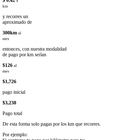
$ 0.42
x
km
y recorres un
aproximado de
300km
al
mes
entonces, con nuestra modalidad
de pago por km serían
$126
al
mes
$1,726
pago inicial
$3,238
Pago total
De esta forma solo pagas por los km que recorres.
Por ejemplo: