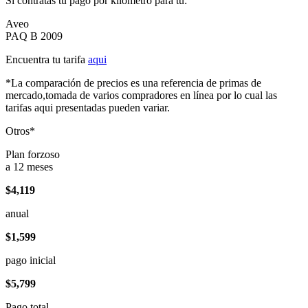
Si contratas tu pago por kilómetro para tu:
Aveo
PAQ B 2009
Encuentra tu tarifa
aqui
*La comparación de precios es una referencia de primas de
mercado,tomada de varios compradores en línea por lo cual las
tarifas aqui presentadas pueden variar.
Otros*
Plan forzoso
a 12 meses
$4,119
anual
$1,599
pago inicial
$5,799
Pago total