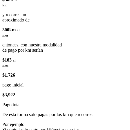
km
y recorres un
aproximado de
300km
al
mes
entonces, con nuestra modalidad
de pago por km serían
$183
al
mes
$1,726
pago inicial
$3,922
Pago total
De esta forma solo pagas por los km que recorres.
Por ejemplo:
Si contratas tu pago por kilómetro para tu: