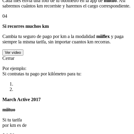
Cada mes envía una foto de tu odómetro en la app de
miituo
. Así
sabremos cuántos km recorriste y haremos el cargo correspondiente.
04
Si recorres muchos km
Cambia tu seguro de pago por km a la modalidad
miiflex
y paga
siempre la misma tarifa, sin importar cuantos km recorras.
Ver video
Cerrar
Por ejemplo:
Si contratas tu pago por kilómetro para tu:
March Active 2017
miituo
Si tu tarifa
por km es de