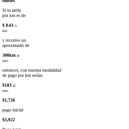
miituo
Si tu tarifa
por km es de
$ 0.61
x
km
y recorres un
aproximado de
300km
al
mes
entonces, con nuestra modalidad
de pago por km serían
$183
al
mes
$1,726
pago inicial
$3,922