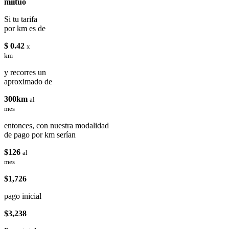
miituo
Si tu tarifa
por km es de
$ 0.42
x
km
y recorres un
aproximado de
300km
al
mes
entonces, con nuestra modalidad
de pago por km serían
$126
al
mes
$1,726
pago inicial
$3,238