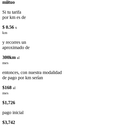
miituo
Si tu tarifa
por km es de
$ 0.56
x
km
y recorres un
aproximado de
300km
al
mes
entonces, con nuestra modalidad
de pago por km serían
$168
al
mes
$1,726
pago inicial
$3,742