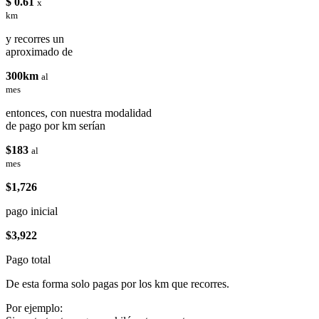
$ 0.61
x
km
y recorres un
aproximado de
300km
al
mes
entonces, con nuestra modalidad
de pago por km serían
$183
al
mes
$1,726
pago inicial
$3,922
Pago total
De esta forma solo pagas por los km que recorres.
Por ejemplo: