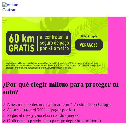
Cotizar
Llámanos al:
(55) 84-21-05-00
ó
800-953-00-59
¿Por qué elegir
miituo
para proteger tu
auto?
✓ Nuestros clientes nos califican con 4.7 estrellas en Google
✓ Ahorras hasta el 70% al pagar por km
✓ Pagas al mes y cancelas cuando quieras
✓ Obtienes un precio justo para proteger tu patrimonio