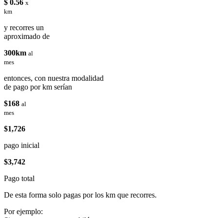
$ 0.56
x
km
y recorres un
aproximado de
300km
al
mes
entonces, con nuestra modalidad
de pago por km serían
$168
al
mes
$1,726
pago inicial
$3,742
Pago total
De esta forma solo pagas por los km que recorres.
Por ejemplo: