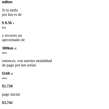
miituo
Si tu tarifa
por km es de
$ 0.56
x
km
y recorres un
aproximado de
300km
al
mes
entonces, con nuestra modalidad
de pago por km serían
$168
al
mes
$1,726
pago inicial
$3,742