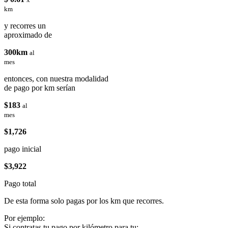
km
y recorres un
aproximado de
300km
al
mes
entonces, con nuestra modalidad
de pago por km serían
$183
al
mes
$1,726
pago inicial
$3,922
Pago total
De esta forma solo pagas por los km que recorres.
Por ejemplo:
Si contratas tu pago por kilómetro para tu: