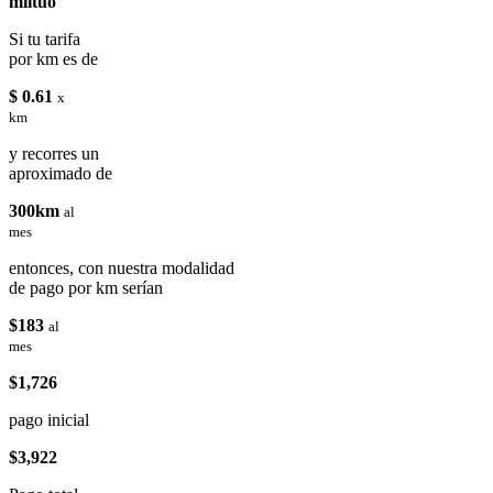
miituo
Si tu tarifa
por km es de
$ 0.61
x
km
y recorres un
aproximado de
300km
al
mes
entonces, con nuestra modalidad
de pago por km serían
$183
al
mes
$1,726
pago inicial
$3,922