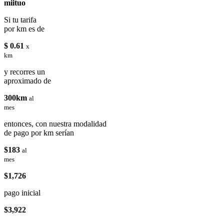
miituo
Si tu tarifa
por km es de
$ 0.61
x
km
y recorres un
aproximado de
300km
al
mes
entonces, con nuestra modalidad
de pago por km serían
$183
al
mes
$1,726
pago inicial
$3,922