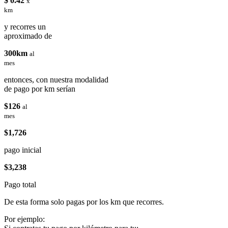
$ 0.42
x
km
y recorres un
aproximado de
300km
al
mes
entonces, con nuestra modalidad
de pago por km serían
$126
al
mes
$1,726
pago inicial
$3,238
Pago total
De esta forma solo pagas por los km que recorres.
Por ejemplo: