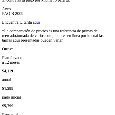
Si contratas tu pago por kilómetro para tu:
Aveo
PAQ B 2009
Encuentra tu tarifa
aqui
*La comparación de precios es una referencia de primas de
mercado,tomada de varios compradores en línea por lo cual las
tarifas aqui presentadas pueden variar.
Otros*
Plan forzoso
a 12 meses
$4,119
anual
$1,599
pago inicial
$5,799
Pago total