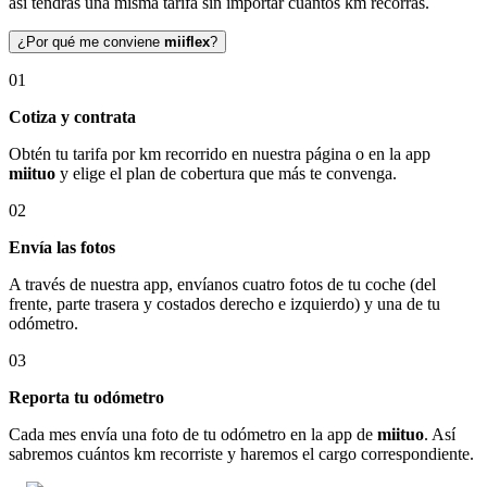
así tendrás una misma tarifa sin importar cuántos km recorras.
¿Por qué me conviene
miiflex
?
01
Cotiza y contrata
Obtén tu tarifa por km recorrido en nuestra página o en la app
miituo
y elige el plan de cobertura que más te convenga.
02
Envía las fotos
A través de nuestra app, envíanos cuatro fotos de tu coche (del
frente, parte trasera y costados derecho e izquierdo) y una de tu
odómetro.
03
Reporta tu odómetro
Cada mes envía una foto de tu odómetro en la app de
miituo
. Así
sabremos cuántos km recorriste y haremos el cargo correspondiente.