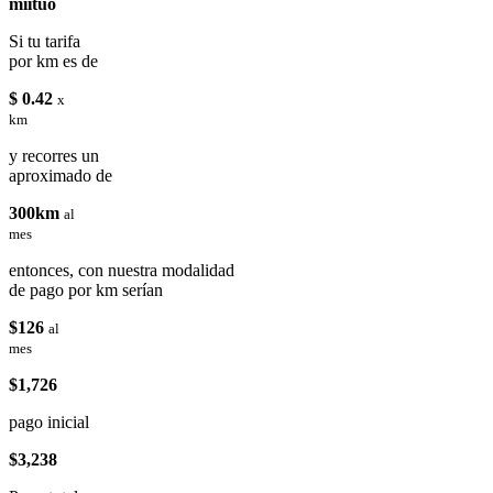
miituo
Si tu tarifa
por km es de
$ 0.42
x
km
y recorres un
aproximado de
300km
al
mes
entonces, con nuestra modalidad
de pago por km serían
$126
al
mes
$1,726
pago inicial
$3,238