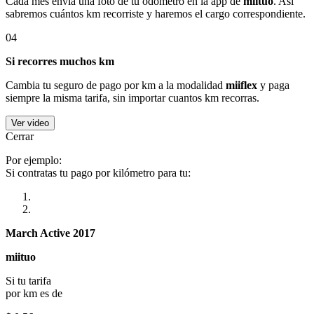
Cada mes envía una foto de tu odómetro en la app de
miituo
. Así
sabremos cuántos km recorriste y haremos el cargo correspondiente.
04
Si recorres muchos km
Cambia tu seguro de pago por km a la modalidad
miiflex
y paga
siempre la misma tarifa, sin importar cuantos km recorras.
Ver video
Cerrar
Por ejemplo:
Si contratas tu pago por kilómetro para tu:
March Active 2017
miituo
Si tu tarifa
por km es de