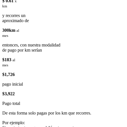
$ 0.61
x
km
y recorres un
aproximado de
300km
al
mes
entonces, con nuestra modalidad
de pago por km serían
$183
al
mes
$1,726
pago inicial
$3,922
Pago total
De esta forma solo pagas por los km que recorres.
Por ejemplo: