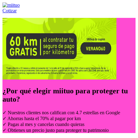
Cotizar
Llámanos al:
(55) 84-21-05-00
ó
800-953-00-59
¿Por qué elegir
miituo
para proteger tu
auto?
✓ Nuestros clientes nos califican con 4.7 estrellas en Google
✓ Ahorras hasta el 70% al pagar por km
✓ Pagas al mes y cancelas cuando quieras
✓ Obtienes un precio justo para proteger tu patrimonio