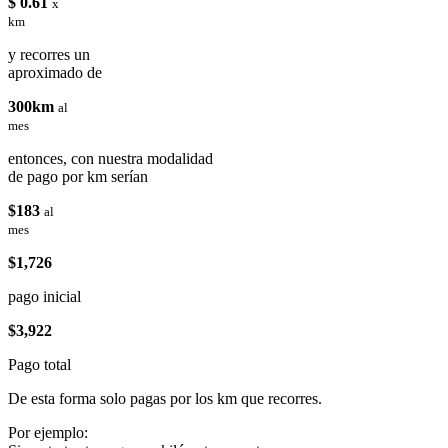
$ 0.61
x
km
y recorres un
aproximado de
300km
al
mes
entonces, con nuestra modalidad
de pago por km serían
$183
al
mes
$1,726
pago inicial
$3,922
Pago total
De esta forma solo pagas por los km que recorres.
Por ejemplo: