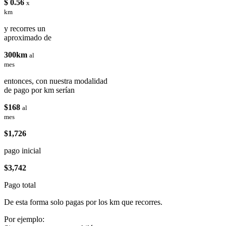
$ 0.56
x
km
y recorres un
aproximado de
300km
al
mes
entonces, con nuestra modalidad
de pago por km serían
$168
al
mes
$1,726
pago inicial
$3,742
Pago total
De esta forma solo pagas por los km que recorres.
Por ejemplo: