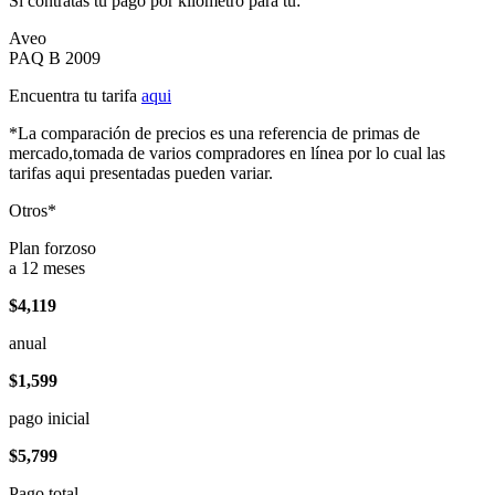
Si contratas tu pago por kilómetro para tu:
Aveo
PAQ B 2009
Encuentra tu tarifa
aqui
*La comparación de precios es una referencia de primas de
mercado,tomada de varios compradores en línea por lo cual las
tarifas aqui presentadas pueden variar.
Otros*
Plan forzoso
a 12 meses
$4,119
anual
$1,599
pago inicial
$5,799
Pago total