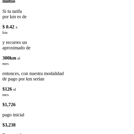
miituo
Si tu tarifa
por km es de
$ 0.42
x
km
y recorres un
aproximado de
300km
al
mes
entonces, con nuestra modalidad
de pago por km serían
$126
al
mes
$1,726
pago inicial
$3,238