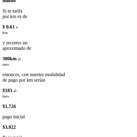
miituo
Si tu tarifa
por km es de
$ 0.61
x
km
y recorres un
aproximado de
300km
al
mes
entonces, con nuestra modalidad
de pago por km serían
$183
al
mes
$1,726
pago inicial
$3,922