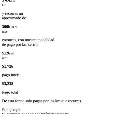
$ 0.42
x
km
y recorres un
aproximado de
300km
al
mes
entonces, con nuestra modalidad
de pago por km serían
$126
al
mes
$1,726
pago inicial
$3,238
Pago total
De esta forma solo pagas por los km que recorres.
Por ejemplo: