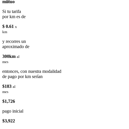
miituo
Si tu tarifa
por km es de
$ 0.61
x
km
y recorres un
aproximado de
300km
al
mes
entonces, con nuestra modalidad
de pago por km serían
$183
al
mes
$1,726
pago inicial
$3,922