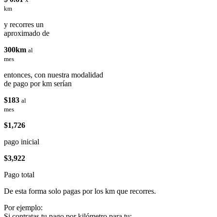
km
y recorres un
aproximado de
300km
al
mes
entonces, con nuestra modalidad
de pago por km serían
$183
al
mes
$1,726
pago inicial
$3,922
Pago total
De esta forma solo pagas por los km que recorres.
Por ejemplo:
Si contratas tu pago por kilómetro para tu: