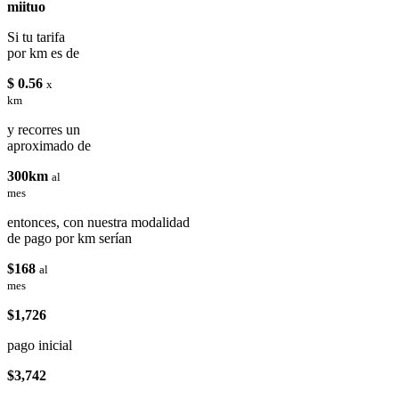
miituo
Si tu tarifa
por km es de
$ 0.56
x
km
y recorres un
aproximado de
300km
al
mes
entonces, con nuestra modalidad
de pago por km serían
$168
al
mes
$1,726
pago inicial
$3,742