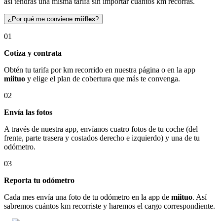
así tendrás una misma tarifa sin importar cuántos km recorras.
¿Por qué me conviene
miiflex
?
01
Cotiza y contrata
Obtén tu tarifa por km recorrido en nuestra página o en la app
miituo
y elige el plan de cobertura que más te convenga.
02
Envía las fotos
A través de nuestra app, envíanos cuatro fotos de tu coche (del
frente, parte trasera y costados derecho e izquierdo) y una de tu
odómetro.
03
Reporta tu odómetro
Cada mes envía una foto de tu odómetro en la app de
miituo
. Así
sabremos cuántos km recorriste y haremos el cargo correspondiente.