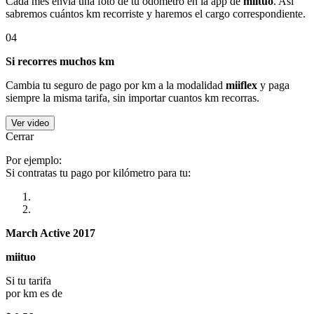
Cada mes envía una foto de tu odómetro en la app de
miituo
. Así
sabremos cuántos km recorriste y haremos el cargo correspondiente.
04
Si recorres muchos km
Cambia tu seguro de pago por km a la modalidad
miiflex
y paga
siempre la misma tarifa, sin importar cuantos km recorras.
Ver video
Cerrar
Por ejemplo:
Si contratas tu pago por kilómetro para tu:
March Active 2017
miituo
Si tu tarifa
por km es de