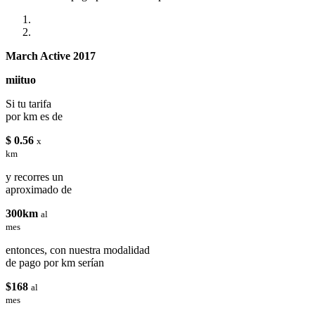
March Active 2017
miituo
Si tu tarifa
por km es de
$ 0.56
x
km
y recorres un
aproximado de
300km
al
mes
entonces, con nuestra modalidad
de pago por km serían
$168
al
mes