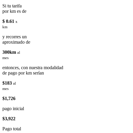
Si tu tarifa
por km es de
$ 0.61
x
km
y recorres un
aproximado de
300km
al
mes
entonces, con nuestra modalidad
de pago por km serían
$183
al
mes
$1,726
pago inicial
$3,922
Pago total