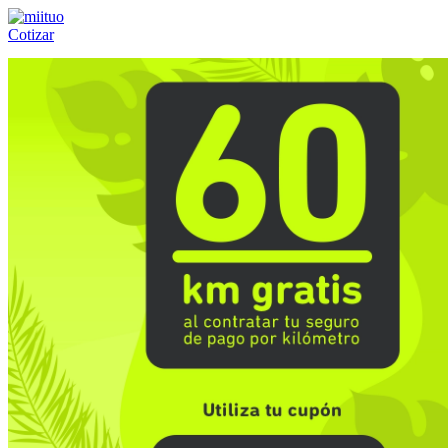
Cotizar
Llámanos al:
(55) 84-21-05-00
ó
800-953-00-59