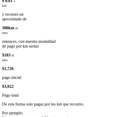
$ 0.61
x
km
y recorres un
aproximado de
300km
al
mes
entonces, con nuestra modalidad
de pago por km serían
$183
al
mes
$1,726
pago inicial
$3,922
Pago total
De esta forma solo pagas por los km que recorres.
Por ejemplo: