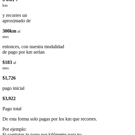
km
y recorres un
aproximado de
300km
al
mes
entonces, con nuestra modalidad
de pago por km serían
$183
al
mes
$1,726
pago inicial
$3,922
Pago total
De esta forma solo pagas por los km que recorres.
Por ejemplo:
Si contratas tu pago por kilómetro para tu: