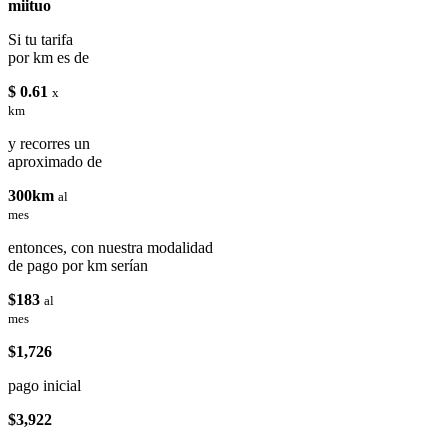
miituo
Si tu tarifa
por km es de
$ 0.61
x
km
y recorres un
aproximado de
300km
al
mes
entonces, con nuestra modalidad
de pago por km serían
$183
al
mes
$1,726
pago inicial
$3,922