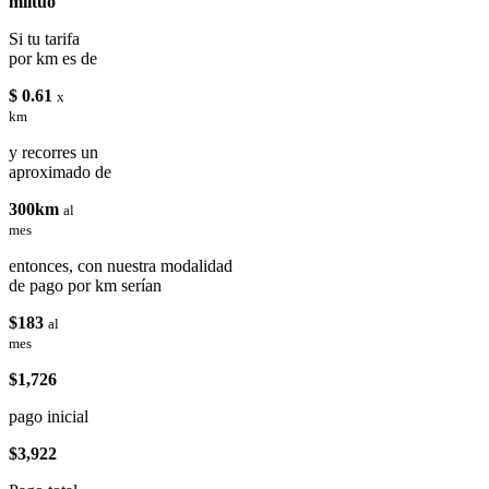
miituo
Si tu tarifa
por km es de
$ 0.61
x
km
y recorres un
aproximado de
300km
al
mes
entonces, con nuestra modalidad
de pago por km serían
$183
al
mes
$1,726
pago inicial
$3,922