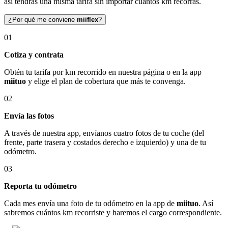
así tendrás una misma tarifa sin importar cuántos km recorras.
¿Por qué me conviene
miiflex
?
01
Cotiza y contrata
Obtén tu tarifa por km recorrido en nuestra página o en la app
miituo
y elige el plan de cobertura que más te convenga.
02
Envía las fotos
A través de nuestra app, envíanos cuatro fotos de tu coche (del
frente, parte trasera y costados derecho e izquierdo) y una de tu
odómetro.
03
Reporta tu odómetro
Cada mes envía una foto de tu odómetro en la app de
miituo
. Así
sabremos cuántos km recorriste y haremos el cargo correspondiente.