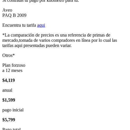
Si contratas tu pago por kilómetro para tu:
Aveo
PAQ B 2009
Encuentra tu tarifa
aqui
*La comparación de precios es una referencia de primas de
mercado,tomada de varios compradores en línea por lo cual las
tarifas aqui presentadas pueden variar.
Otros*
Plan forzoso
a 12 meses
$4,119
anual
$1,599
pago inicial
$5,799
Pago total