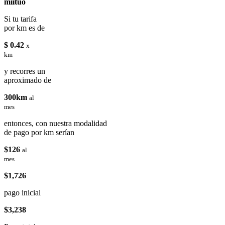
miituo
Si tu tarifa
por km es de
$ 0.42
x
km
y recorres un
aproximado de
300km
al
mes
entonces, con nuestra modalidad
de pago por km serían
$126
al
mes
$1,726
pago inicial
$3,238