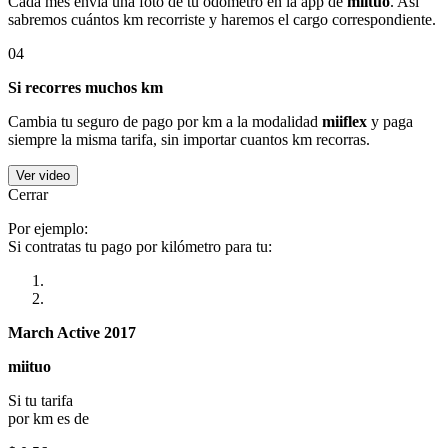
Cada mes envía una foto de tu odómetro en la app de
miituo
. Así
sabremos cuántos km recorriste y haremos el cargo correspondiente.
04
Si recorres muchos km
Cambia tu seguro de pago por km a la modalidad
miiflex
y paga
siempre la misma tarifa, sin importar cuantos km recorras.
Ver video
Cerrar
Por ejemplo:
Si contratas tu pago por kilómetro para tu:
March Active 2017
miituo
Si tu tarifa
por km es de