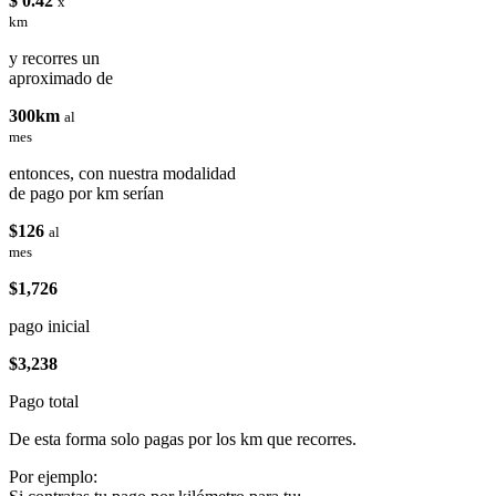
$ 0.42
x
km
y recorres un
aproximado de
300km
al
mes
entonces, con nuestra modalidad
de pago por km serían
$126
al
mes
$1,726
pago inicial
$3,238
Pago total
De esta forma solo pagas por los km que recorres.
Por ejemplo: