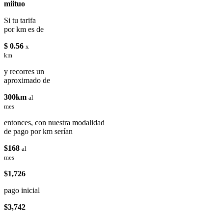
miituo
Si tu tarifa
por km es de
$ 0.56
x
km
y recorres un
aproximado de
300km
al
mes
entonces, con nuestra modalidad
de pago por km serían
$168
al
mes
$1,726
pago inicial
$3,742