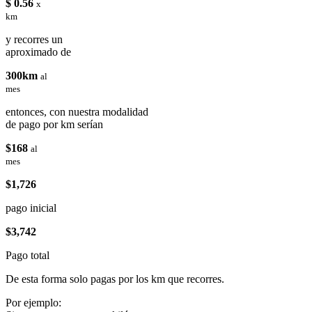
$ 0.56
x
km
y recorres un
aproximado de
300km
al
mes
entonces, con nuestra modalidad
de pago por km serían
$168
al
mes
$1,726
pago inicial
$3,742
Pago total
De esta forma solo pagas por los km que recorres.
Por ejemplo: