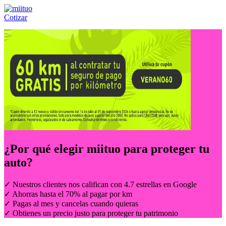
Cotizar
Llámanos al:
(55) 84-21-05-00
ó
800-953-00-59
¿Por qué elegir
miituo
para proteger tu
auto?
✓ Nuestros clientes nos califican con 4.7 estrellas en Google
✓ Ahorras hasta el 70% al pagar por km
✓ Pagas al mes y cancelas cuando quieras
✓ Obtienes un precio justo para proteger tu patrimonio