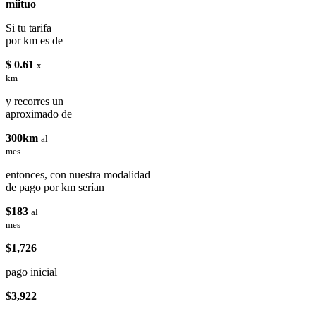
miituo
Si tu tarifa
por km es de
$ 0.61
x
km
y recorres un
aproximado de
300km
al
mes
entonces, con nuestra modalidad
de pago por km serían
$183
al
mes
$1,726
pago inicial
$3,922