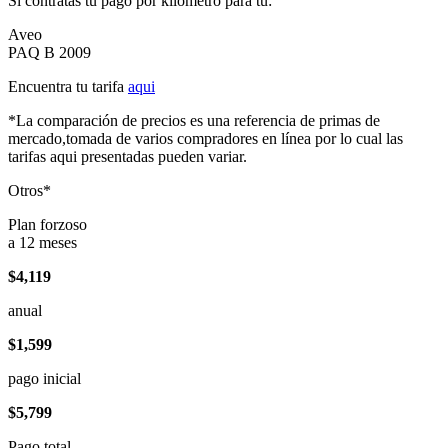
Si contratas tu pago por kilómetro para tu:
Aveo
PAQ B 2009
Encuentra tu tarifa
aqui
*La comparación de precios es una referencia de primas de
mercado,tomada de varios compradores en línea por lo cual las
tarifas aqui presentadas pueden variar.
Otros*
Plan forzoso
a 12 meses
$4,119
anual
$1,599
pago inicial
$5,799
Pago total