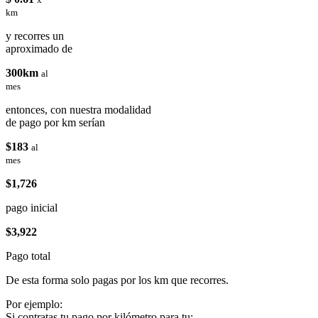
km
y recorres un
aproximado de
300km
al
mes
entonces, con nuestra modalidad
de pago por km serían
$183
al
mes
$1,726
pago inicial
$3,922
Pago total
De esta forma solo pagas por los km que recorres.
Por ejemplo:
Si contratas tu pago por kilómetro para tu: