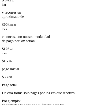
$ 0.42
x
km
y recorres un
aproximado de
300km
al
mes
entonces, con nuestra modalidad
de pago por km serían
$126
al
mes
$1,726
pago inicial
$3,238
Pago total
De esta forma solo pagas por los km que recorres.
Por ejemplo: