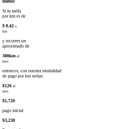
miituo
Si tu tarifa
por km es de
$ 0.42
x
km
y recorres un
aproximado de
300km
al
mes
entonces, con nuestra modalidad
de pago por km serían
$126
al
mes
$1,726
pago inicial
$3,238