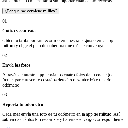
así tendrás una misma tarifa sin importar cuántos km recorras.
¿Por qué me conviene
miiflex
?
01
Cotiza y contrata
Obtén tu tarifa por km recorrido en nuestra página o en la app
miituo
y elige el plan de cobertura que más te convenga.
02
Envía las fotos
A través de nuestra app, envíanos cuatro fotos de tu coche (del
frente, parte trasera y costados derecho e izquierdo) y una de tu
odómetro.
03
Reporta tu odómetro
Cada mes envía una foto de tu odómetro en la app de
miituo
. Así
sabremos cuántos km recorriste y haremos el cargo correspondiente.