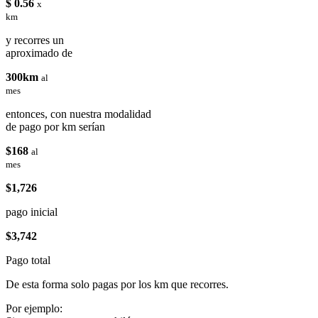
$ 0.56
x
km
y recorres un
aproximado de
300km
al
mes
entonces, con nuestra modalidad
de pago por km serían
$168
al
mes
$1,726
pago inicial
$3,742
Pago total
De esta forma solo pagas por los km que recorres.
Por ejemplo: