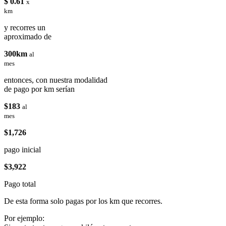
$ 0.61
x
km
y recorres un
aproximado de
300km
al
mes
entonces, con nuestra modalidad
de pago por km serían
$183
al
mes
$1,726
pago inicial
$3,922
Pago total
De esta forma solo pagas por los km que recorres.
Por ejemplo: