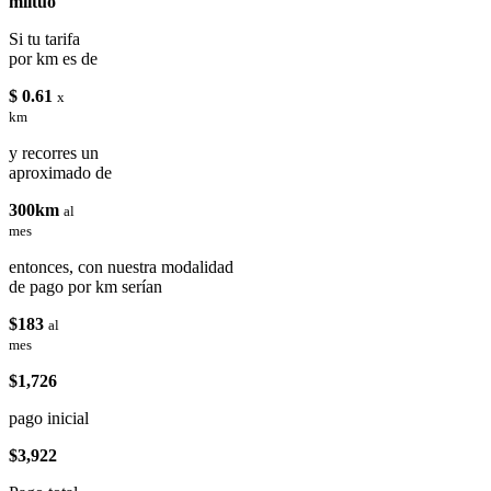
miituo
Si tu tarifa
por km es de
$ 0.61
x
km
y recorres un
aproximado de
300km
al
mes
entonces, con nuestra modalidad
de pago por km serían
$183
al
mes
$1,726
pago inicial
$3,922