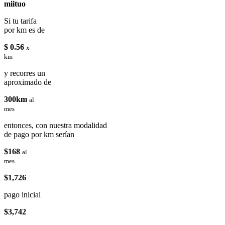
miituo
Si tu tarifa
por km es de
$ 0.56
x
km
y recorres un
aproximado de
300km
al
mes
entonces, con nuestra modalidad
de pago por km serían
$168
al
mes
$1,726
pago inicial
$3,742