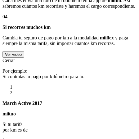
Cada mes envía una foto de tu odómetro en la app de
miituo
. Así
sabremos cuántos km recorriste y haremos el cargo correspondiente.
04
Si recorres muchos km
Cambia tu seguro de pago por km a la modalidad
miiflex
y paga
siempre la misma tarifa, sin importar cuantos km recorras.
Ver video
Cerrar
Por ejemplo:
Si contratas tu pago por kilómetro para tu:
March Active 2017
miituo
Si tu tarifa
por km es de