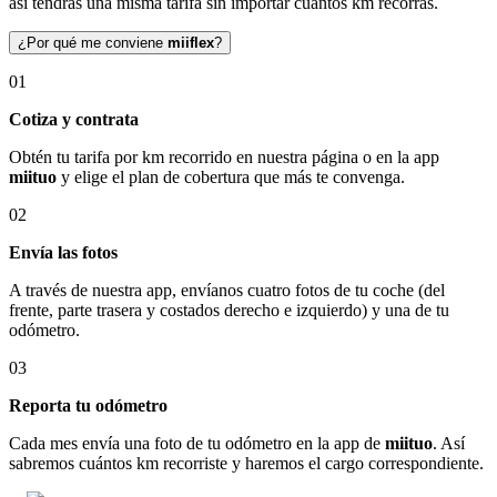
así tendrás una misma tarifa sin importar cuántos km recorras.
¿Por qué me conviene
miiflex
?
01
Cotiza y contrata
Obtén tu tarifa por km recorrido en nuestra página o en la app
miituo
y elige el plan de cobertura que más te convenga.
02
Envía las fotos
A través de nuestra app, envíanos cuatro fotos de tu coche (del
frente, parte trasera y costados derecho e izquierdo) y una de tu
odómetro.
03
Reporta tu odómetro
Cada mes envía una foto de tu odómetro en la app de
miituo
. Así
sabremos cuántos km recorriste y haremos el cargo correspondiente.