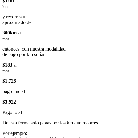
$ 0.61
x
km
y recorres un
aproximado de
300km
al
mes
entonces, con nuestra modalidad
de pago por km serían
$183
al
mes
$1,726
pago inicial
$3,922
Pago total
De esta forma solo pagas por los km que recorres.
Por ejemplo: