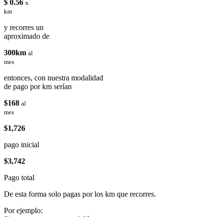
$ 0.56
x
km
y recorres un
aproximado de
300km
al
mes
entonces, con nuestra modalidad
de pago por km serían
$168
al
mes
$1,726
pago inicial
$3,742
Pago total
De esta forma solo pagas por los km que recorres.
Por ejemplo: