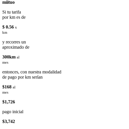
miituo
Si tu tarifa
por km es de
$ 0.56
x
km
y recorres un
aproximado de
300km
al
mes
entonces, con nuestra modalidad
de pago por km serían
$168
al
mes
$1,726
pago inicial
$3,742