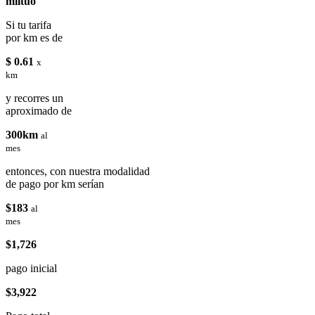
miituo
Si tu tarifa
por km es de
$ 0.61
x
km
y recorres un
aproximado de
300km
al
mes
entonces, con nuestra modalidad
de pago por km serían
$183
al
mes
$1,726
pago inicial
$3,922