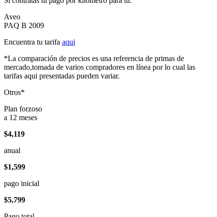
Si contratas tu pago por kilómetro para tu:
Aveo
PAQ B 2009
Encuentra tu tarifa
aqui
*La comparación de precios es una referencia de primas de
mercado,tomada de varios compradores en línea por lo cual las
tarifas aqui presentadas pueden variar.
Otros*
Plan forzoso
a 12 meses
$4,119
anual
$1,599
pago inicial
$5,799
Pago total