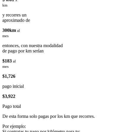
km
y recorres un
aproximado de
300km
al
mes
entonces, con nuestra modalidad
de pago por km serían
$183
al
mes
$1,726
pago inicial
$3,922
Pago total
De esta forma solo pagas por los km que recorres.
Por ejemplo:
Si contratas tu pago por kilómetro para tu: