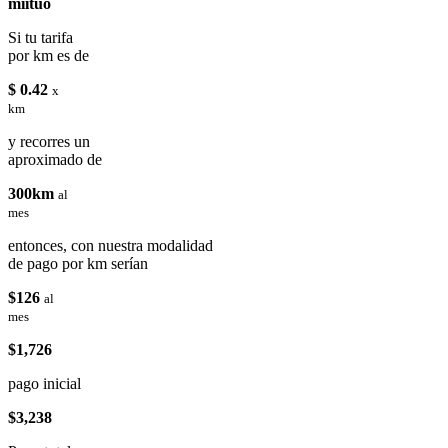
miituo
Si tu tarifa
por km es de
$ 0.42
x
km
y recorres un
aproximado de
300km
al
mes
entonces, con nuestra modalidad
de pago por km serían
$126
al
mes
$1,726
pago inicial
$3,238