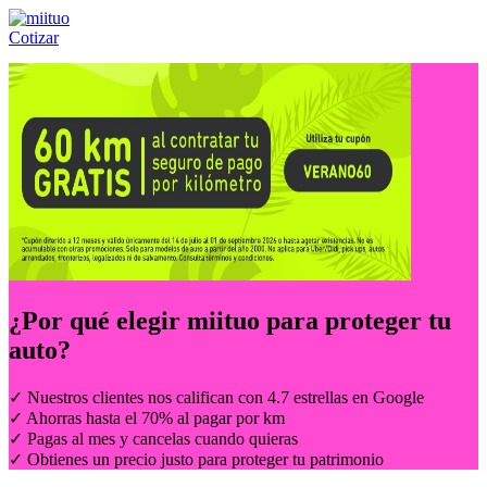
Cotizar
Llámanos al:
(55) 84-21-05-00
ó
800-953-00-59
¿Por qué elegir
miituo
para proteger tu
auto?
✓ Nuestros clientes nos califican con 4.7 estrellas en Google
✓ Ahorras hasta el 70% al pagar por km
✓ Pagas al mes y cancelas cuando quieras
✓ Obtienes un precio justo para proteger tu patrimonio