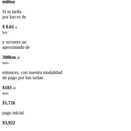
miituo
Si tu tarifa
por km es de
$ 0.61
x
km
y recorres un
aproximado de
300km
al
mes
entonces, con nuestra modalidad
de pago por km serían
$183
al
mes
$1,726
pago inicial
$3,922