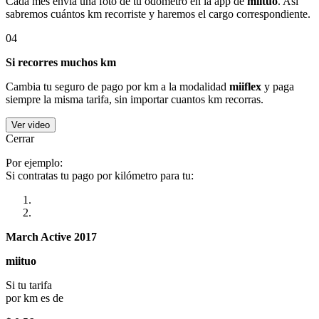
Cada mes envía una foto de tu odómetro en la app de
miituo
. Así
sabremos cuántos km recorriste y haremos el cargo correspondiente.
04
Si recorres muchos km
Cambia tu seguro de pago por km a la modalidad
miiflex
y paga
siempre la misma tarifa, sin importar cuantos km recorras.
Ver video
Cerrar
Por ejemplo:
Si contratas tu pago por kilómetro para tu:
March Active 2017
miituo
Si tu tarifa
por km es de