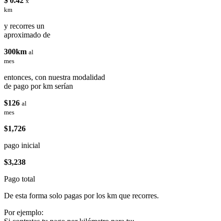
$ 0.42
x
km
y recorres un
aproximado de
300km
al
mes
entonces, con nuestra modalidad
de pago por km serían
$126
al
mes
$1,726
pago inicial
$3,238
Pago total
De esta forma solo pagas por los km que recorres.
Por ejemplo: