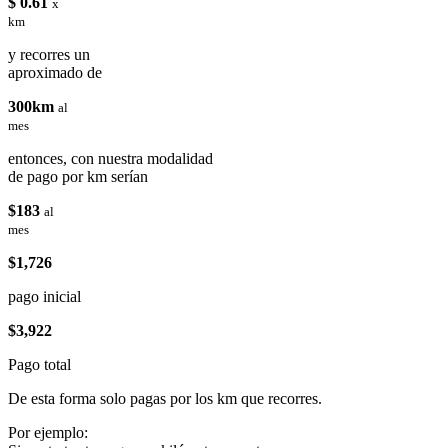
$ 0.61
x
km
y recorres un
aproximado de
300km
al
mes
entonces, con nuestra modalidad
de pago por km serían
$183
al
mes
$1,726
pago inicial
$3,922
Pago total
De esta forma solo pagas por los km que recorres.
Por ejemplo: