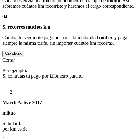
Cada mes envía una foto de tu odómetro en la app de
miituo
. Así
sabremos cuántos km recorriste y haremos el cargo correspondiente.
04
Si recorres muchos km
Cambia tu seguro de pago por km a la modalidad
miiflex
y paga
siempre la misma tarifa, sin importar cuantos km recorras.
Ver video
Cerrar
Por ejemplo:
Si contratas tu pago por kilómetro para tu:
March Active 2017
miituo
Si tu tarifa
por km es de