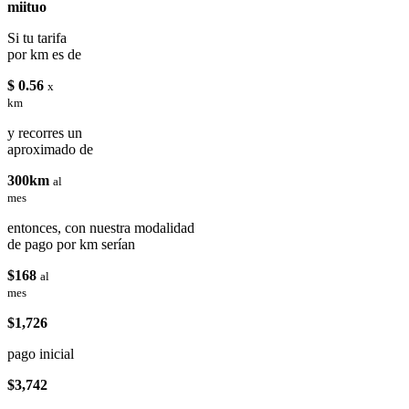
miituo
Si tu tarifa
por km es de
$ 0.56
x
km
y recorres un
aproximado de
300km
al
mes
entonces, con nuestra modalidad
de pago por km serían
$168
al
mes
$1,726
pago inicial
$3,742