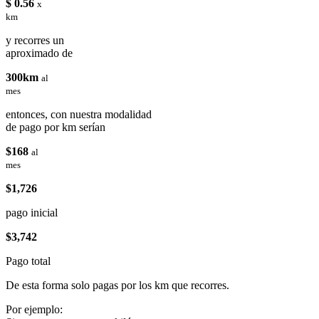
$ 0.56
x
km
y recorres un
aproximado de
300km
al
mes
entonces, con nuestra modalidad
de pago por km serían
$168
al
mes
$1,726
pago inicial
$3,742
Pago total
De esta forma solo pagas por los km que recorres.
Por ejemplo: