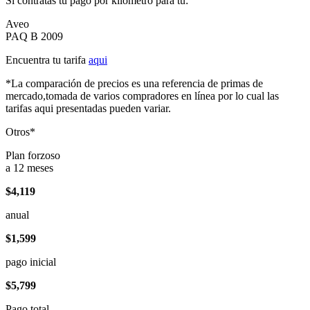
Si contratas tu pago por kilómetro para tu:
Aveo
PAQ B 2009
Encuentra tu tarifa
aqui
*La comparación de precios es una referencia de primas de
mercado,tomada de varios compradores en línea por lo cual las
tarifas aqui presentadas pueden variar.
Otros*
Plan forzoso
a 12 meses
$4,119
anual
$1,599
pago inicial
$5,799
Pago total