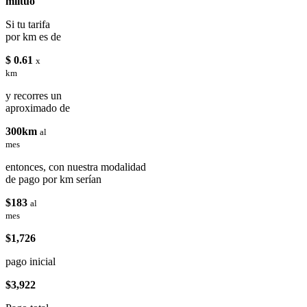
miituo
Si tu tarifa
por km es de
$ 0.61
x
km
y recorres un
aproximado de
300km
al
mes
entonces, con nuestra modalidad
de pago por km serían
$183
al
mes
$1,726
pago inicial
$3,922