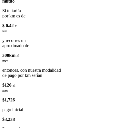
miituo
Si tu tarifa
por km es de
$ 0.42
x
km
y recorres un
aproximado de
300km
al
mes
entonces, con nuestra modalidad
de pago por km serían
$126
al
mes
$1,726
pago inicial
$3,238