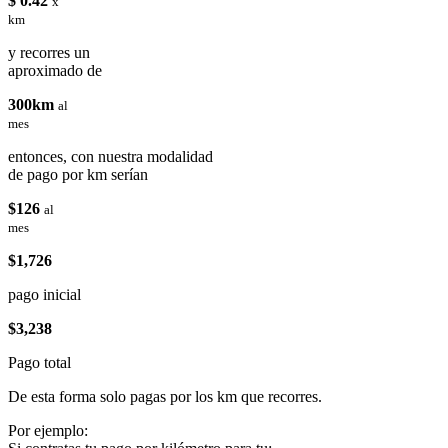
$ 0.42
x
km
y recorres un
aproximado de
300km
al
mes
entonces, con nuestra modalidad
de pago por km serían
$126
al
mes
$1,726
pago inicial
$3,238
Pago total
De esta forma solo pagas por los km que recorres.
Por ejemplo: