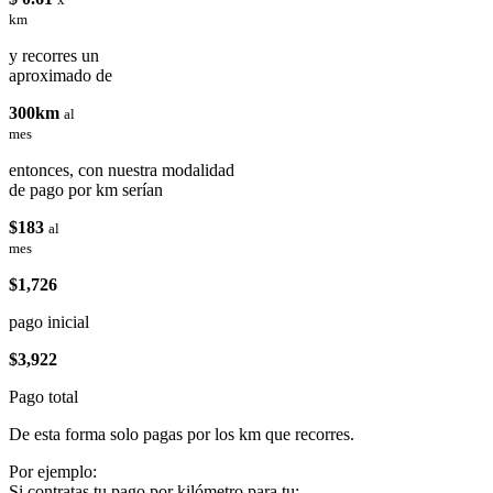
km
y recorres un
aproximado de
300km
al
mes
entonces, con nuestra modalidad
de pago por km serían
$183
al
mes
$1,726
pago inicial
$3,922
Pago total
De esta forma solo pagas por los km que recorres.
Por ejemplo:
Si contratas tu pago por kilómetro para tu: