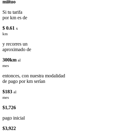
miituo
Si tu tarifa
por km es de
$ 0.61
x
km
y recorres un
aproximado de
300km
al
mes
entonces, con nuestra modalidad
de pago por km serían
$183
al
mes
$1,726
pago inicial
$3,922