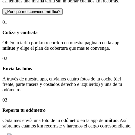
así tendrás una misma tarifa sin importar cuántos km recorras.
¿Por qué me conviene
miiflex
?
01
Cotiza y contrata
Obtén tu tarifa por km recorrido en nuestra página o en la app
miituo
y elige el plan de cobertura que más te convenga.
02
Envía las fotos
A través de nuestra app, envíanos cuatro fotos de tu coche (del
frente, parte trasera y costados derecho e izquierdo) y una de tu
odómetro.
03
Reporta tu odómetro
Cada mes envía una foto de tu odómetro en la app de
miituo
. Así
sabremos cuántos km recorriste y haremos el cargo correspondiente.