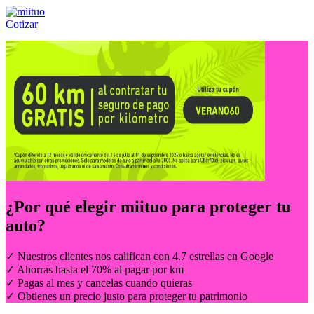
Cotizar
Llámanos al:
(55) 84-21-05-00
ó
800-953-00-59
¿Por qué elegir
miituo
para proteger tu
auto?
✓ Nuestros clientes nos califican con 4.7 estrellas en Google
✓ Ahorras hasta el 70% al pagar por km
✓ Pagas al mes y cancelas cuando quieras
✓ Obtienes un precio justo para proteger tu patrimonio