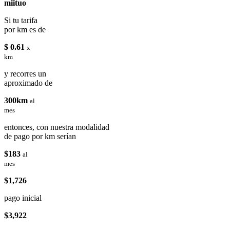
miituo
Si tu tarifa
por km es de
$ 0.61
x
km
y recorres un
aproximado de
300km
al
mes
entonces, con nuestra modalidad
de pago por km serían
$183
al
mes
$1,726
pago inicial
$3,922