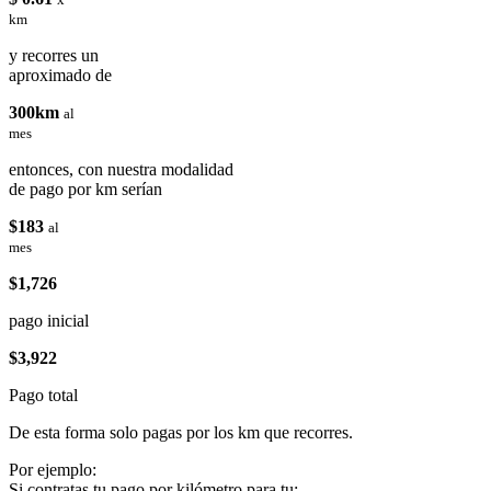
km
y recorres un
aproximado de
300km
al
mes
entonces, con nuestra modalidad
de pago por km serían
$183
al
mes
$1,726
pago inicial
$3,922
Pago total
De esta forma solo pagas por los km que recorres.
Por ejemplo:
Si contratas tu pago por kilómetro para tu: