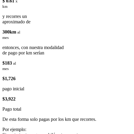
$ 0.61
x
km
y recorres un
aproximado de
300km
al
mes
entonces, con nuestra modalidad
de pago por km serían
$183
al
mes
$1,726
pago inicial
$3,922
Pago total
De esta forma solo pagas por los km que recorres.
Por ejemplo: