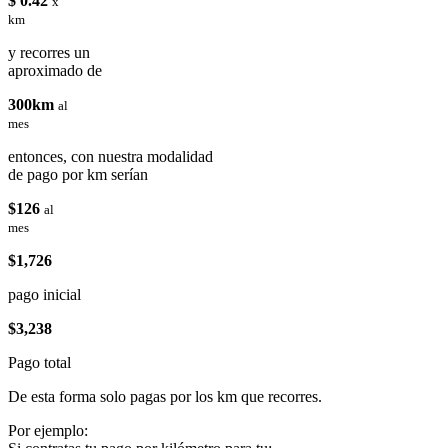
$ 0.42
x
km
y recorres un
aproximado de
300km
al
mes
entonces, con nuestra modalidad
de pago por km serían
$126
al
mes
$1,726
pago inicial
$3,238
Pago total
De esta forma solo pagas por los km que recorres.
Por ejemplo: