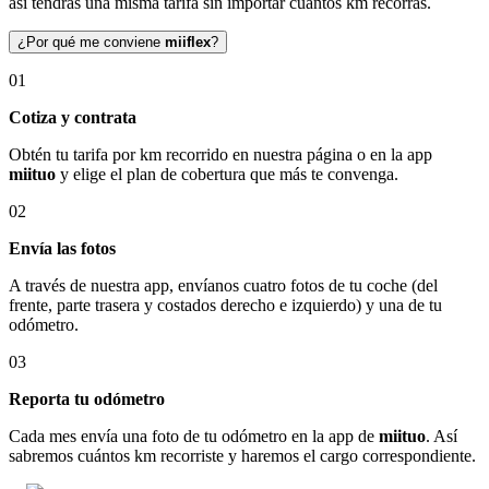
así tendrás una misma tarifa sin importar cuántos km recorras.
¿Por qué me conviene
miiflex
?
01
Cotiza y contrata
Obtén tu tarifa por km recorrido en nuestra página o en la app
miituo
y elige el plan de cobertura que más te convenga.
02
Envía las fotos
A través de nuestra app, envíanos cuatro fotos de tu coche (del
frente, parte trasera y costados derecho e izquierdo) y una de tu
odómetro.
03
Reporta tu odómetro
Cada mes envía una foto de tu odómetro en la app de
miituo
. Así
sabremos cuántos km recorriste y haremos el cargo correspondiente.