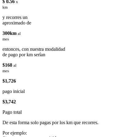
$ 0.56
x
km
y recorres un
aproximado de
300km
al
mes
entonces, con nuestra modalidad
de pago por km serían
$168
al
mes
$1,726
pago inicial
$3,742
Pago total
De esta forma solo pagas por los km que recorres.
Por ejemplo: