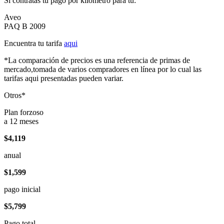
Si contratas tu pago por kilómetro para tu:
Aveo
PAQ B 2009
Encuentra tu tarifa
aqui
*La comparación de precios es una referencia de primas de
mercado,tomada de varios compradores en línea por lo cual las
tarifas aqui presentadas pueden variar.
Otros*
Plan forzoso
a 12 meses
$4,119
anual
$1,599
pago inicial
$5,799
Pago total