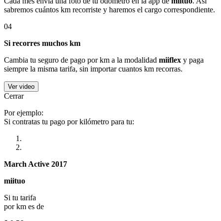
Cada mes envía una foto de tu odómetro en la app de
miituo
. Así
sabremos cuántos km recorriste y haremos el cargo correspondiente.
04
Si recorres muchos km
Cambia tu seguro de pago por km a la modalidad
miiflex
y paga
siempre la misma tarifa, sin importar cuantos km recorras.
Ver video
Cerrar
Por ejemplo:
Si contratas tu pago por kilómetro para tu:
March Active 2017
miituo
Si tu tarifa
por km es de