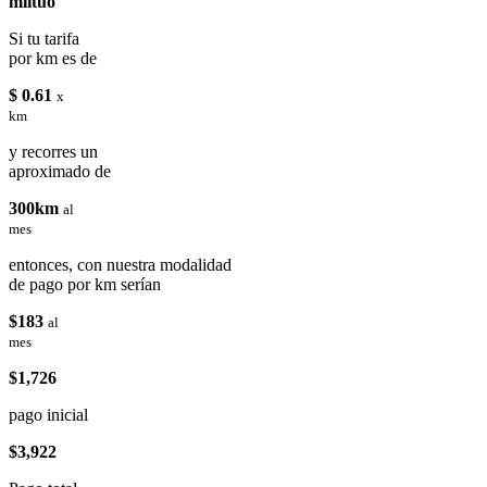
miituo
Si tu tarifa
por km es de
$ 0.61
x
km
y recorres un
aproximado de
300km
al
mes
entonces, con nuestra modalidad
de pago por km serían
$183
al
mes
$1,726
pago inicial
$3,922