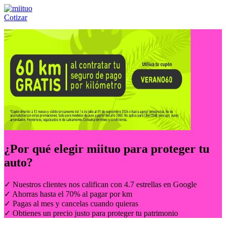
Cotizar
Llámanos al:
(55) 84-21-05-00
ó
800-953-00-59
¿Por qué elegir
miituo
para proteger tu
auto?
✓ Nuestros clientes nos califican con 4.7 estrellas en Google
✓ Ahorras hasta el 70% al pagar por km
✓ Pagas al mes y cancelas cuando quieras
✓ Obtienes un precio justo para proteger tu patrimonio