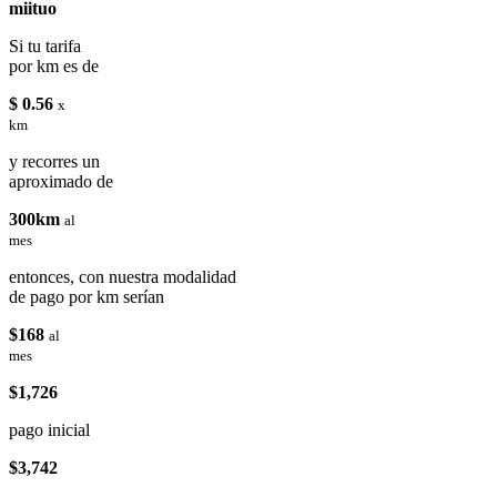
miituo
Si tu tarifa
por km es de
$ 0.56
x
km
y recorres un
aproximado de
300km
al
mes
entonces, con nuestra modalidad
de pago por km serían
$168
al
mes
$1,726
pago inicial
$3,742