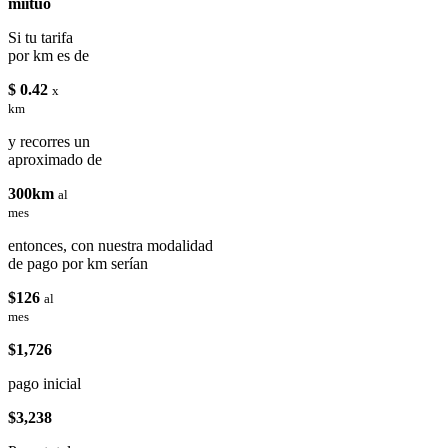
miituo
Si tu tarifa
por km es de
$ 0.42
x
km
y recorres un
aproximado de
300km
al
mes
entonces, con nuestra modalidad
de pago por km serían
$126
al
mes
$1,726
pago inicial
$3,238