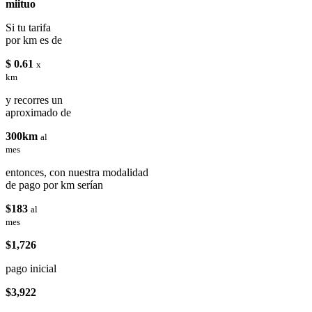
miituo
Si tu tarifa
por km es de
$ 0.61
x
km
y recorres un
aproximado de
300km
al
mes
entonces, con nuestra modalidad
de pago por km serían
$183
al
mes
$1,726
pago inicial
$3,922