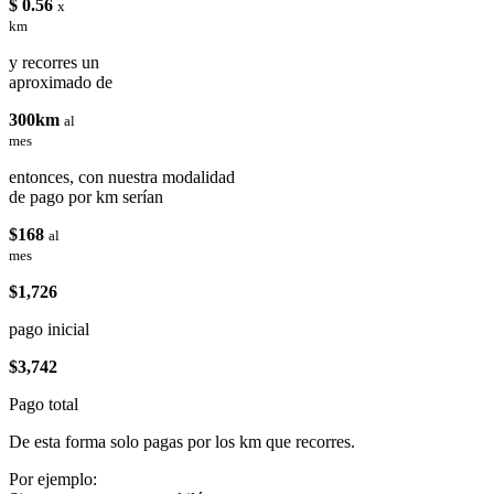
$ 0.56
x
km
y recorres un
aproximado de
300km
al
mes
entonces, con nuestra modalidad
de pago por km serían
$168
al
mes
$1,726
pago inicial
$3,742
Pago total
De esta forma solo pagas por los km que recorres.
Por ejemplo: