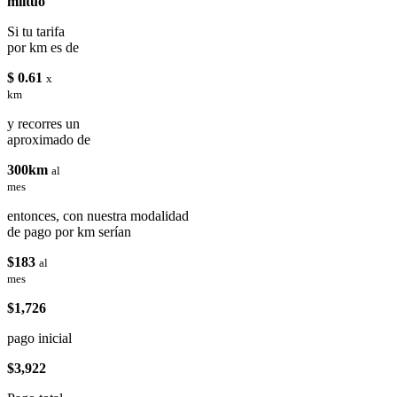
miituo
Si tu tarifa
por km es de
$ 0.61
x
km
y recorres un
aproximado de
300km
al
mes
entonces, con nuestra modalidad
de pago por km serían
$183
al
mes
$1,726
pago inicial
$3,922