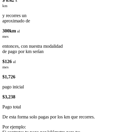
$ 0.42
x
km
y recorres un
aproximado de
300km
al
mes
entonces, con nuestra modalidad
de pago por km serían
$126
al
mes
$1,726
pago inicial
$3,238
Pago total
De esta forma solo pagas por los km que recorres.
Por ejemplo: