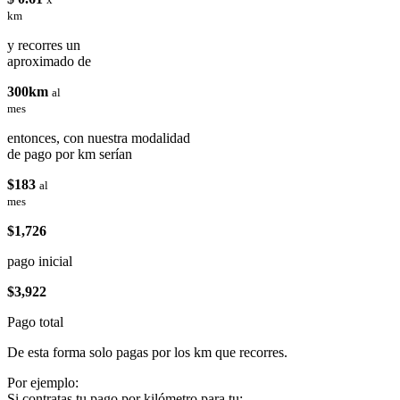
km
y recorres un
aproximado de
300km
al
mes
entonces, con nuestra modalidad
de pago por km serían
$183
al
mes
$1,726
pago inicial
$3,922
Pago total
De esta forma solo pagas por los km que recorres.
Por ejemplo:
Si contratas tu pago por kilómetro para tu: