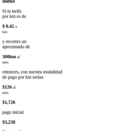
miituo
Si tu tarifa
por km es de
$ 0.42
x
km
y recorres un
aproximado de
300km
al
mes
entonces, con nuestra modalidad
de pago por km serían
$126
al
mes
$1,726
pago inicial
$3,238