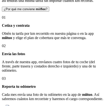
así tendrás una misma tarifa sin importar cuántos km recorras.
¿Por qué me conviene
miiflex
?
01
Cotiza y contrata
Obtén tu tarifa por km recorrido en nuestra página o en la app
miituo
y elige el plan de cobertura que más te convenga.
02
Envía las fotos
A través de nuestra app, envíanos cuatro fotos de tu coche (del
frente, parte trasera y costados derecho e izquierdo) y una de tu
odómetro.
03
Reporta tu odómetro
Cada mes envía una foto de tu odómetro en la app de
miituo
. Así
sabremos cuántos km recorriste y haremos el cargo correspondiente.