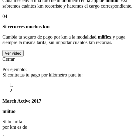
Cada mes envía una foto de tu odómetro en la app de
miituo
. Así
sabremos cuántos km recorriste y haremos el cargo correspondiente.
04
Si recorres muchos km
Cambia tu seguro de pago por km a la modalidad
miiflex
y paga
siempre la misma tarifa, sin importar cuantos km recorras.
Ver video
Cerrar
Por ejemplo:
Si contratas tu pago por kilómetro para tu:
March Active 2017
miituo
Si tu tarifa
por km es de