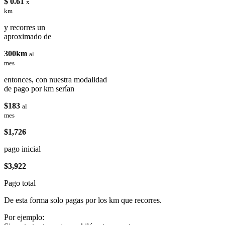
$ 0.61
x
km
y recorres un
aproximado de
300km
al
mes
entonces, con nuestra modalidad
de pago por km serían
$183
al
mes
$1,726
pago inicial
$3,922
Pago total
De esta forma solo pagas por los km que recorres.
Por ejemplo: