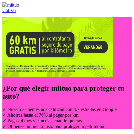
Cotizar
Llámanos al:
(55) 84-21-05-00
ó
800-953-00-59
¿Por qué elegir
miituo
para proteger tu
auto?
✓ Nuestros clientes nos califican con 4.7 estrellas en Google
✓ Ahorras hasta el 70% al pagar por km
✓ Pagas al mes y cancelas cuando quieras
✓ Obtienes un precio justo para proteger tu patrimonio