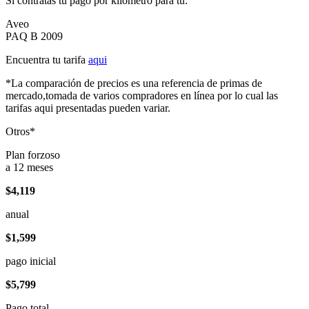
Si contratas tu pago por kilómetro para tu:
Aveo
PAQ B 2009
Encuentra tu tarifa
aqui
*La comparación de precios es una referencia de primas de
mercado,tomada de varios compradores en línea por lo cual las
tarifas aqui presentadas pueden variar.
Otros*
Plan forzoso
a 12 meses
$4,119
anual
$1,599
pago inicial
$5,799
Pago total