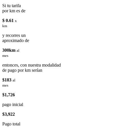
Si tu tarifa
por km es de
$ 0.61
x
km
y recorres un
aproximado de
300km
al
mes
entonces, con nuestra modalidad
de pago por km serían
$183
al
mes
$1,726
pago inicial
$3,922
Pago total