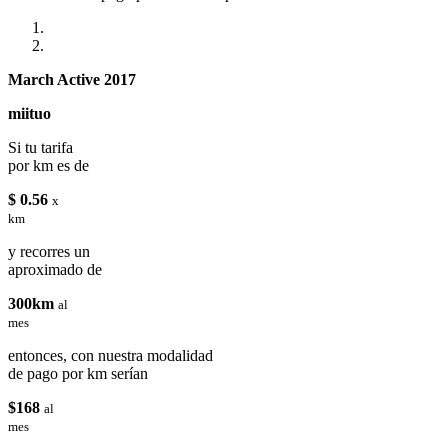
March Active 2017
miituo
Si tu tarifa
por km es de
$ 0.56
x
km
y recorres un
aproximado de
300km
al
mes
entonces, con nuestra modalidad
de pago por km serían
$168
al
mes