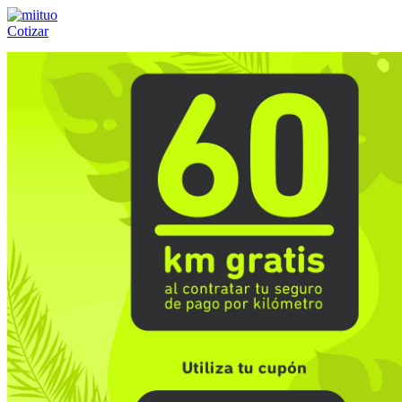
Cotizar
Llámanos al:
(55) 84-21-05-00
ó
800-953-00-59